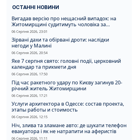
ОСТАННІ НОВИНИ
Вигадав версію про нещасний випадок: на
Житомирщині судитимуть чоловіка за
вбивство співмешканки
06 Серпня 2026, 23:01
Зірвані дахи та обірвані дроти: наслідки
негоди у Малині
06 Серпня 2026, 20:54
Яке 7 серпня свято: головні події, церковний
календар та прикмети дня
06 Серпня 2026, 17:50
Під час ракетного удару по Києву загинув 20-
річний житель Житомирщини
06 Серпня 2026, 17:21
Услуги архитектора в Одессе: состав проекта,
этапы работы и стоимость
06 Серпня 2026, 12:15
Ніч, злива та зламане авто: де шукати телефон
евакуатора і як не натрапити на аферистів
06 Серпня 2026, 11:11