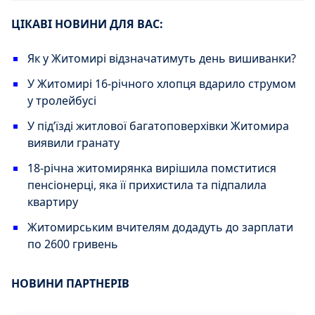
ЦІКАВІ НОВИНИ ДЛЯ ВАС:
Як у Житомирі відзначатимуть день вишиванки?
У Житомирі 16-річного хлопця вдарило струмом
у тролейбусі
У під’їзді житлової багатоповерхівки Житомира
виявили гранату
18-річна житомирянка вирішила помститися
пенсіонерці, яка її прихистила та підпалила
квартиру
Житомирським вчителям додадуть до зарплати
по 2600 гривень
НОВИНИ ПАРТНЕРІВ