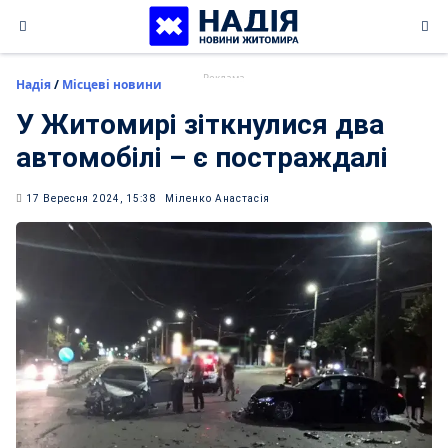
Skip
to
content
Надія
/
Місцеві новини
У Житомирі зіткнулися два
автомобілі – є постраждалі
17 Вересня 2024, 15:38
Міленко Анастасія