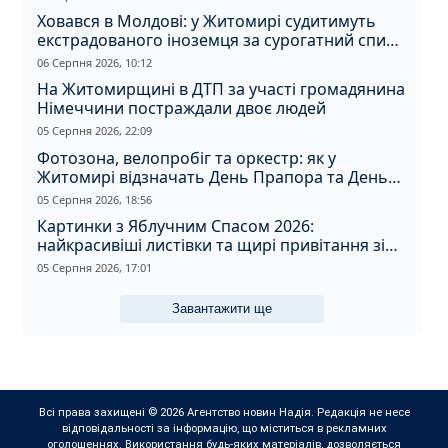
Ховався в Молдові: у Житомирі судитимуть
екстрадованого іноземця за сурогатний спирт
і відмивання грошей
06 Серпня 2026, 10:12
На Житомирщині в ДТП за участі громадянина
Німеччини постраждали двоє людей
05 Серпня 2026, 22:09
Фотозона, велопробіг та оркестр: як у
Житомирі відзначать День Прапора та День
Незалежності
05 Серпня 2026, 18:56
Картинки з Яблучним Спасом 2026:
найкрасивіші листівки та щирі привітання зі
святом
05 Серпня 2026, 17:01
Завантажити ще
Всі права захищені © 2026 Агентство новин Надія. Редакція не несе
відповідальності за інформацію, що міститься в рекламних
оголошеннях. Використання будь-яких матеріалів, дозволяється