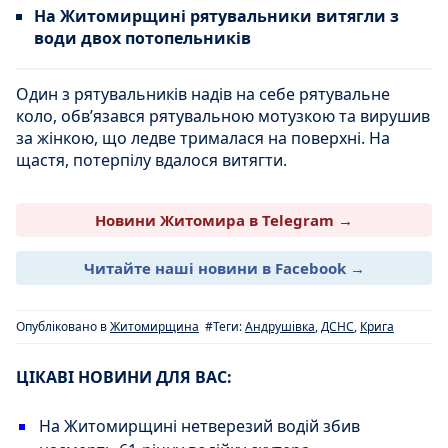
На Житомирщині рятувальники витягли з
води двох потопельників
Один з рятувальників надів на себе рятувальне
коло, обв’язався рятувальною мотузкою та вирушив
за жінкою, що ледве трималася на поверхні. На
щастя, потерпілу вдалося витягти.
Новини Житомира в Telegram →
Читайте наші новини в Facebook →
Опубліковано в
Житомирщина
#Теги:
Андрушівка
,
ДСНС
,
Крига
ЦІКАВІ НОВИНИ ДЛЯ ВАС:
На Житомирщині нетверезий водій збив