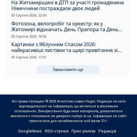
На Житомирщині в ДТП за участі громадянина
Німеччини постраждали двоє людей
05 Серпня 2026, 22:09
Фотозона, велопробіг та оркестр: як у
Житомирі відзначать День Прапора та День
Незалежності
05 Серпня 2026, 18:56
Картинки з Яблучним Спасом 2026:
найкрасивіші листівки та щирі привітання зі
святом
05 Серпня 2026, 17:01
Завантажити ще
Всі права захищені © 2026 Агентство новин Надія. Редакція не несе
відповідальності за інформацію, що міститься в рекламних
оголошеннях. Використання будь-яких матеріалів, дозволяється
виключно з посилання на джерело nadiya.zt.ua. Інформація на сайті
призначена для ознайомлення осіб віком 21+.
GoogleNews
RSS-стрічка
Прес-релізи
Редакція