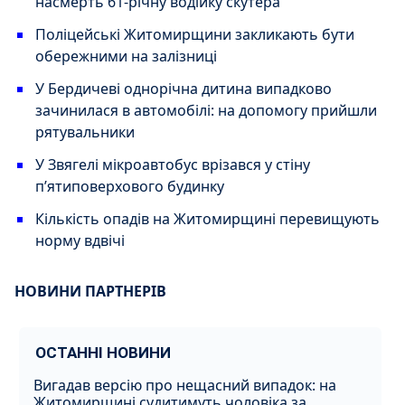
насмерть 61-річну водійку скутера
Поліцейські Житомирщини закликають бути
обережними на залізниці
У Бердичеві однорічна дитина випадково
зачинилася в автомобілі: на допомогу прийшли
рятувальники
У Звягелі мікроавтобус врізався у стіну
п’ятиповерхового будинку
Кількість опадів на Житомирщині перевищують
норму вдвічі
НОВИНИ ПАРТНЕРІВ
ОСТАННІ НОВИНИ
Вигадав версію про нещасний випадок: на
Житомирщині судитимуть чоловіка за