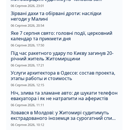
вбивство співмешканки
06 Серпня 2026, 23:01
Зірвані дахи та обірвані дроти: наслідки
негоди у Малині
06 Серпня 2026, 20:54
Яке 7 серпня свято: головні події, церковний
календар та прикмети дня
06 Серпня 2026, 17:50
Під час ракетного удару по Києву загинув 20-
річний житель Житомирщини
06 Серпня 2026, 17:21
Услуги архитектора в Одессе: состав проекта,
этапы работы и стоимость
06 Серпня 2026, 12:15
Ніч, злива та зламане авто: де шукати телефон
евакуатора і як не натрапити на аферистів
06 Серпня 2026, 11:11
Ховався в Молдові: у Житомирі судитимуть
екстрадованого іноземця за сурогатний спирт
і відмивання грошей
06 Серпня 2026, 10:12