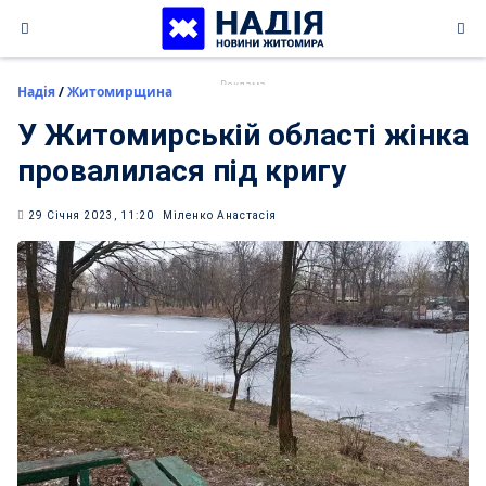
Skip
to
content
Надія
/
Житомирщина
У Житомирській області жінка
провалилася під кригу
29 Січня 2023, 11:20
Міленко Анастасія