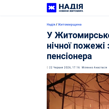
Skip
to
content
Надія
/
Житомирщина
У Житомирсько
нічної пожежі 
пенсіонера
22 Червня 2026, 17:16
Міленко Анастасія