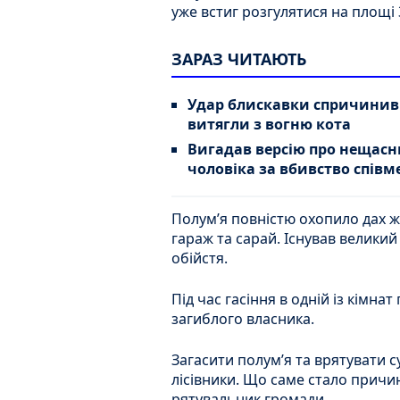
уже встиг розгулятися на площі 
ЗАРАЗ ЧИТАЮТЬ
Удар блискавки спричинив
витягли з вогню кота
Вигадав версію про нещас
чоловіка за вбивство спів
Полум’я повністю охопило дах 
гараж та сарай. Існував великий
обійстя.
Під час гасіння в одній із кімн
загиблого власника.
Загасити полум’я та врятувати с
лісівники. Що саме стало причи
рятувальник громади.