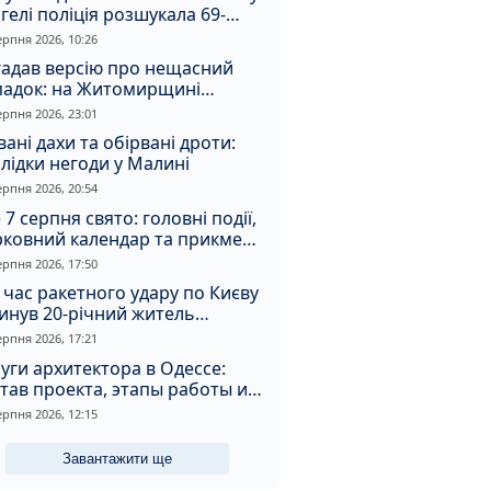
гелі поліція розшукала 69-
чного зловмисника
ерпня 2026, 10:26
гадав версію про нещасний
падок: на Житомирщині
итимуть чоловіка за вбивство
ерпня 2026, 23:01
івмешканки
вані дахи та обірвані дроти:
лідки негоди у Малині
ерпня 2026, 20:54
 7 серпня свято: головні події,
рковний календар та прикмети
я
ерпня 2026, 17:50
 час ракетного удару по Києву
инув 20-річний житель
томирщини
ерпня 2026, 17:21
уги архитектора в Одессе:
тав проекта, этапы работы и
оимость
ерпня 2026, 12:15
Завантажити ще