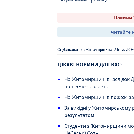
Новини 
Читайте 
Опубліковано в
Житомирщина
#Теги:
ДСН
ЦІКАВІ НОВИНИ ДЛЯ ВАС:
На Житомирщині внаслідок ДТП
понівеченого авто
На Житомирщині в пожежі заг
За вихідні у Житомирському р
результатом
Студенти з Житомирщини мож
Небесної Сотні