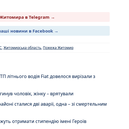
Житомира в Telegram →
наші новини в Facebook →
С
,
Житомирська область
,
Пожежа Житомир
 літнього водія Fiat довелося вирізали з
инув чоловік, жінку – врятували
айоні сталися дві аварії, одна – зі смертельним
уть отримати стипендію імені Героїв