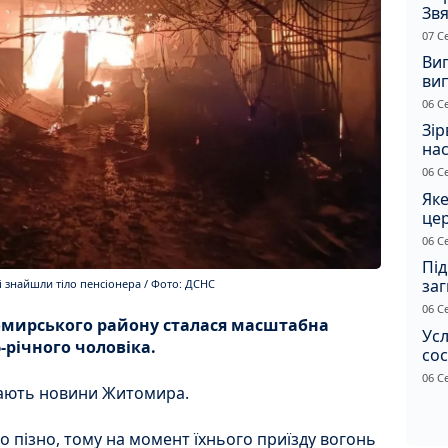
Звя
рі
07 С
Ви
ви
суд
06 С
сп
Зір
нас
06 С
Яке
це
дн
06 С
Під
заг
 знайшли тіло пенсіонера / Фото: ДСНС
Жи
06 С
томирського району сталася масштабна
Усл
-річного чоловіка.
сос
ст
06 С
дають новини Житомира.
о пізно, тому на момент їхнього приїзду вогонь