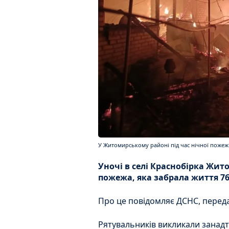
У Житомирському районі під час нічної пожежі
Уночі в селі Краснобірка Жи
пожежа, яка забрала життя 76
Про це повідомляє ДСНС, пере
Рятувальників викликали занадт