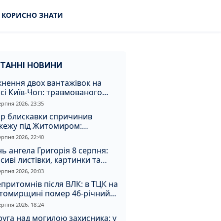
КОРИСНО ЗНАТИ
ТАННІ НОВИНИ
кнення двох вантажівок на
сі Київ-Чоп: травмованого
ія забрали до лікарні
ерпня 2026, 23:35
ар блискавки спричинив
жежу під Житомиром:
увальники витягли з вогню
ерпня 2026, 22:40
а
ь ангела Григорія 8 серпня:
сиві листівки, картинки та
евні привітання
ерпня 2026, 20:03
притомнів після ВЛК: в ТЦК на
томирщині помер 46-річний
овік
ерпня 2026, 18:24
уга над могилою захисника: у