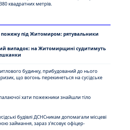
380 квадратних метрів.
 пожежу під Житомиром: рятувальники
ний випадок: на Житомирщині судитимуть
мешканки
житлового будинку, прибудований до нього
 ризик, що вогонь перекинеться на сусідське
ат палаючої хати пожежники знайшли тіло
усідські будівлі ДСНСникам допомагали місцеві
ною займання, зараз з’ясовує офіцер-