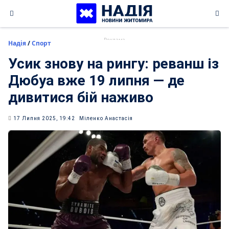
Skip
to
content
Надія
/
Спорт
Усик знову на рингу: реванш із
Дюбуа вже 19 липня — де
дивитися бій наживо
17 Липня 2025, 19:42
Міленко Анастасія