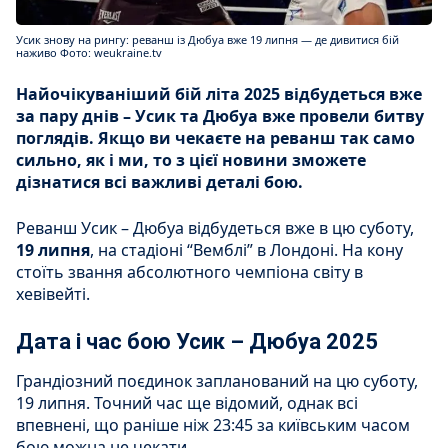
Усик знову на рингу: реванш із Дюбуа вже 19 липня — де дивитися бій
наживо Фото: weukraine.tv
Найочікуваніший бій літа 2025 відбудеться вже
за пару днів – Усик та Дюбуа вже провели битву
поглядів. Якщо ви чекаєте на реванш так само
сильно, як і ми, то з цієї новини зможете
дізнатися всі важливі деталі бою.
Реванш Усик – Дюбуа відбудеться вже в цю суботу,
19 липня
,
на стадіоні “Вемблі” в Лондоні. На кону
стоїть звання абсолютного чемпіона світу в
хевівейті.
Дата і час бою Усик – Дюбуа 2025
Грандіозний поєдинок запланований на цю суботу,
19 липня. Точний час ще відомий, однак всі
впевнені, що раніше ніж 23:45 за київським часом
бою можна не чекати.