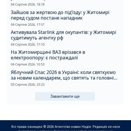
04 Серпня 2026, 18:18
Зайшов за жертвою до під’їзду: у Житомирі
перед судом постане нападник
04 Серпня 2026, 17:57
Активувала Starlink для окупантів: у Житомирі
судитимуть агентку рф
04 Серпня 2026, 17:10
На Житомирщині ВАЗ врізався в
електроопору: є постраждалі
04 Серпня 2026, 10:53
Яблучний Спас 2026 в Україні: коли святкуємо
за новим календарем, що святять та головні
прикмети дня
03 Серпня 2026, 23:23
Завантажити ще
Всі права захищені © 2026 Агентство новин Надія. Редакція не несе