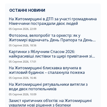
ОСТАННІ НОВИНИ
На Житомирщині в ДТП за участі громадянина
Німеччини постраждали двоє людей
05 Серпня 2026, 22:09
Фотозона, велопробіг та оркестр: як у
Житомирі відзначать День Прапора та День
Незалежності
05 Серпня 2026, 18:56
Картинки з Яблучним Спасом 2026:
найкрасивіші листівки та щирі привітання зі
святом
05 Серпня 2026, 17:01
На Житомирщині блискавка влучила в
житловий будинок – спалахнула пожежа
05 Серпня 2026, 16:46
На Житомирщині рятувальники витягли з
води двох потопельників
05 Серпня 2026, 10:09
Захист критичних об’єктів: на Житомирщині
ухвалили нові рішення з безпеки