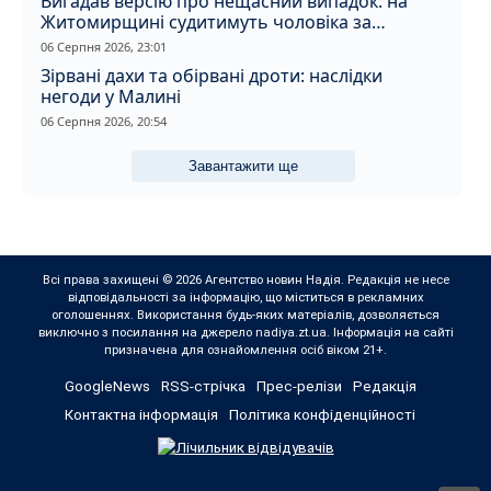
Вигадав версію про нещасний випадок: на
Житомирщині судитимуть чоловіка за
вбивство співмешканки
06 Серпня 2026, 23:01
Зірвані дахи та обірвані дроти: наслідки
негоди у Малині
06 Серпня 2026, 20:54
Завантажити ще
Всі права захищені © 2026 Агентство новин Надія. Редакція не несе
відповідальності за інформацію, що міститься в рекламних
оголошеннях. Використання будь-яких матеріалів, дозволяється
виключно з посилання на джерело nadiya.zt.ua. Інформація на сайті
призначена для ознайомлення осіб віком 21+.
GoogleNews
RSS-стрічка
Прес-релізи
Редакція
Контактна інформація
Політика конфіденційності