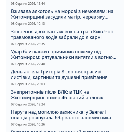
08 Серпня 2026, 15:44
Вживала алкоголь на морозі з немовлям: на
Житомирщині засудили матір, через яку
дитина отримала обмороження
08 Серпня 2026, 10:13
Зіткнення двох вантажівок на трасі Київ-Чоп:
травмованого водія забрали до лікарні
07 Серпня 2026, 23:35
Удар блискавки спричинив пожежу під
Житомиром: рятувальники витягли з вогню
кота
07 Серпня 2026, 22:40
День ангела Григорія 8 серпня: красиві
листівки, картинки та душевні привітання
07 Серпня 2026, 20:03
Знепритомнів після ВЛК: в ТЦК на
Житомирщині помер 46-річний чоловік
07 Серпня 2026, 18:24
Наруга над могилою захисника: у Звягелі
поліція розшукала 69-річного зловмисника
07 Серпня 2026, 10:26