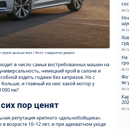
сос
ст
06 С
Ніч
шук
не 
06 С
Хов
су
іно
06 С
 служат дольше всех / Фото: з відкритих джерел
ві
На 
гр
входит в число самых востребованных машин на
по
05 С
 универсальность, немецкий крой в салоне и
Фот
собной ездить годами без капризов. Но с
як 
больше, и главный из них: какой мотор у
Пр
05 С
 000 км?
Ка
202
 сих пор ценят
щир
05 С
льная репутация крепкого «дальнобойщика».
 в возрасте 10–12 лет, и при адекватном уходе