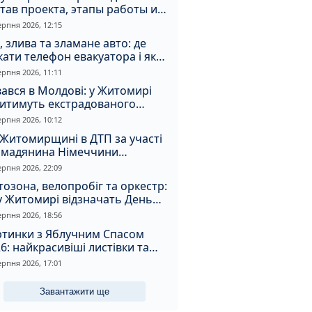
тав проекта, этапы работы и
оимость
ерпня 2026, 12:15
, злива та зламане авто: де
ати телефон евакуатора і як
натрапити на аферистів
ерпня 2026, 11:11
ався в Молдові: у Житомирі
дитимуть екстрадованого
земця за сурогатний спирт і
ерпня 2026, 10:12
дмивання грошей
Житомирщині в ДТП за участі
омадянина Німеччини
страждали двоє людей
ерпня 2026, 22:09
озона, велопробіг та оркестр:
у Житомирі відзначать День
апора та День Незалежності
ерпня 2026, 18:56
ртинки з Яблучним Спасом
6: найкрасивіші листівки та
і привітання зі святом
ерпня 2026, 17:01
Завантажити ще