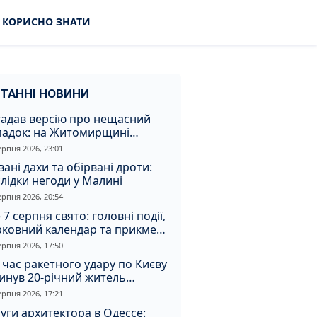
КОРИСНО ЗНАТИ
ТАННІ НОВИНИ
гадав версію про нещасний
падок: на Житомирщині
итимуть чоловіка за вбивство
ерпня 2026, 23:01
івмешканки
вані дахи та обірвані дроти:
лідки негоди у Малині
ерпня 2026, 20:54
 7 серпня свято: головні події,
рковний календар та прикмети
я
ерпня 2026, 17:50
 час ракетного удару по Києву
инув 20-річний житель
томирщини
ерпня 2026, 17:21
уги архитектора в Одессе: