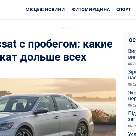
МІСЦЕВІ НОВИНИ
ЖИТОМИРЩИНА
СПОРТ
ОС
sat с пробегом: какие
Ви
жат дольше всех
ви
суд
06 С
сп
Зір
нас
06 С
Яке
це
дн
06 С
Під
заг
Жи
06 С
Усл