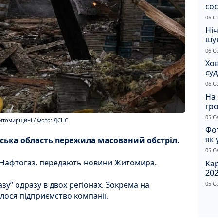
сос
ст
06 С
Ніч
шук
не 
06 С
Хов
су
іно
06 С
ві
На 
гр
по
05 С
Житомирщині / Фото: ДСНС
Фот
як 
рська область пережила масований обстріл.
Пр
05 С
 Нафтогаз, передають новини Житомира.
Ка
202
щир
азу” одразу в двох регіонах. Зокрема на
05 С
ося підприємство компанії.