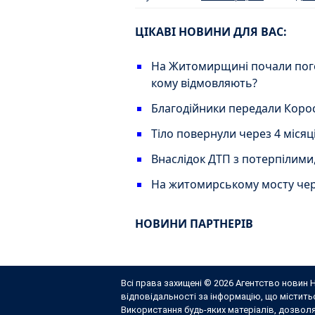
ЦІКАВІ НОВИНИ ДЛЯ ВАС:
На Житомирщині почали пог
кому відмовляють?
Благодійники передали Корос
Тіло повернули через 4 міся
Внаслідок ДТП з потерпілими
На житомирському мосту чер
НОВИНИ ПАРТНЕРІВ
Всі права захищені © 2026 Агентство новин Н
відповідальності за інформацію, що містит
Використання будь-яких матеріалів, дозвол