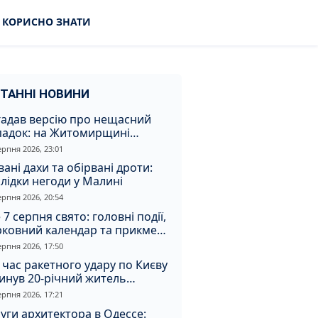
КОРИСНО ЗНАТИ
ТАННІ НОВИНИ
гадав версію про нещасний
падок: на Житомирщині
итимуть чоловіка за вбивство
ерпня 2026, 23:01
івмешканки
вані дахи та обірвані дроти:
лідки негоди у Малині
ерпня 2026, 20:54
 7 серпня свято: головні події,
рковний календар та прикмети
я
ерпня 2026, 17:50
 час ракетного удару по Києву
инув 20-річний житель
томирщини
ерпня 2026, 17:21
уги архитектора в Одессе: