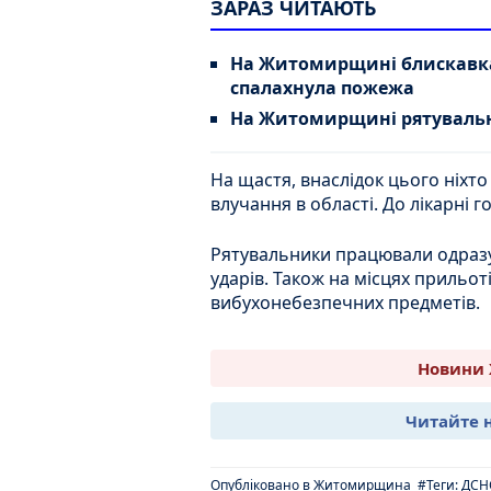
ЗАРАЗ ЧИТАЮТЬ
На Житомирщині блискавка
спалахнула пожежа
На Житомирщині рятувальн
На щастя, внаслідок цього ніхто
влучання в області. До лікарні г
Рятувальники працювали одразу н
ударів. Також на місцях прильо
вибухонебезпечних предметів.
Новини 
Читайте 
Опубліковано в
Житомирщина
#Теги:
ДСН