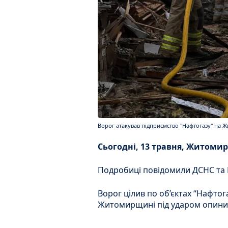
Ворог атакував підприємство "Нафтогазу" на 
Сьогодні, 13 травня, Житоми
Подробиці повідомили ДСНС та
Ворог цілив по об’єктах “Нафтог
Житомирщині під ударом опинил