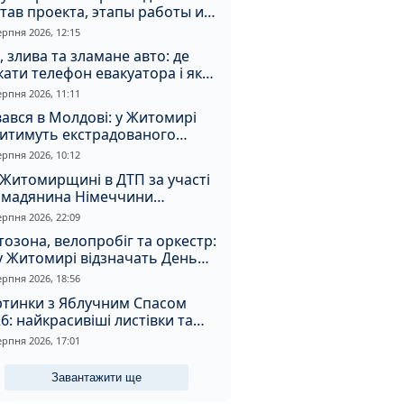
тав проекта, этапы работы и
оимость
ерпня 2026, 12:15
, злива та зламане авто: де
ати телефон евакуатора і як
натрапити на аферистів
ерпня 2026, 11:11
ався в Молдові: у Житомирі
дитимуть екстрадованого
земця за сурогатний спирт і
ерпня 2026, 10:12
дмивання грошей
Житомирщині в ДТП за участі
омадянина Німеччини
страждали двоє людей
ерпня 2026, 22:09
озона, велопробіг та оркестр:
у Житомирі відзначать День
апора та День Незалежності
ерпня 2026, 18:56
ртинки з Яблучним Спасом
6: найкрасивіші листівки та
і привітання зі святом
ерпня 2026, 17:01
Завантажити ще