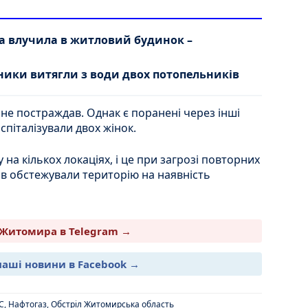
 влучила в житловий будинок –
ики витягли з води двох потопельників
 не постраждав. Однак є поранені через інші
оспіталізували двох жінок.
а кількох локаціях, і це при загрозі повторних
тів обстежували територію на наявність
Житомира в Telegram →
наші новини в Facebook →
С
,
Нафтогаз
,
Обстріл Житомирська область