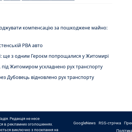
оджувати компенсацію за пошкоджене майно:
тенській РВА авто
ці: ще з одним Героєм попрощалися у Житомирі
, під Житомиром ускладнено рух транспорту
ез Дубовець відновлено рух транспорту
адія. Редакція не несе
GoogleNews
RSS-стрічка
Прес
ься в рекламних оголошеннях.
яється виключно з посилання на
Політика