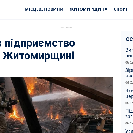
МІСЦЕВІ НОВИНИ
ЖИТОМИРЩИНА
СПОРТ
ОС
в підприємство
Ви
а Житомирщині
ви
суд
06 С
сп
Зір
нас
06 С
Яке
це
дн
06 С
Під
заг
Жи
06 С
Усл