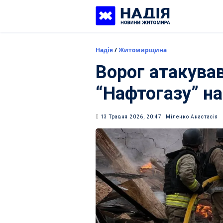
Skip
to
content
Надія
/
Житомирщина
Ворог атакува
“Нафтогазу” н
13 Травня 2026, 20:47
Міленко Анастасія