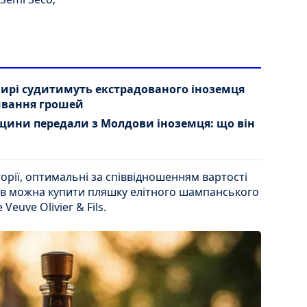
мирі судитимуть екстрадованого іноземця
мивання грошей
ни передали з Молдови іноземця: що він
горії, оптимальні за співвідношенням вартості
ків можна купити пляшку елітного шампанського
euve Olivier & Fils.