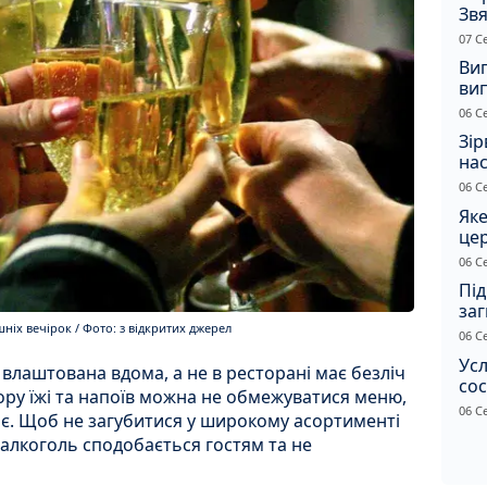
Звя
рі
07 С
Ви
ви
суд
06 С
сп
Зір
нас
06 С
Яке
це
дн
06 С
Під
заг
Жи
ніх вечірок / Фото: з відкритих джерел
06 С
Усл
 влаштована вдома, а не в ресторані має безліч
сос
бору їжі та напоїв можна не обмежуватися меню,
ст
06 С
ає. Щоб не загубитися у широкому асортименті
 алкоголь сподобається гостям та не