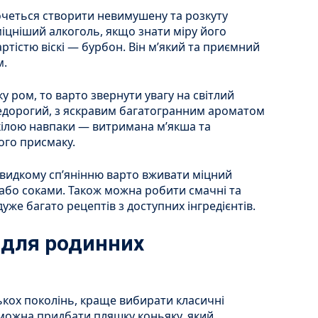
очеться створити невимушену та розкуту
іцніший алкоголь, якщо знати міру його
тістю віскі — бурбон. Він м’який та приємний
м.
 ром, то варто звернути увагу на світлий
недорогий, з яскравим багатогранним ароматом
кілою навпаки — витримана м’якша та
ого присмаку.
швидкому сп’янінню варто вживати міцний
або соками. Також можна робити смачні та
 дуже багато рецептів з доступних інгредієнтів.
 для родинних
ькох поколінь, краще вибирати класичні
в можна придбати пляшку коньяку, який