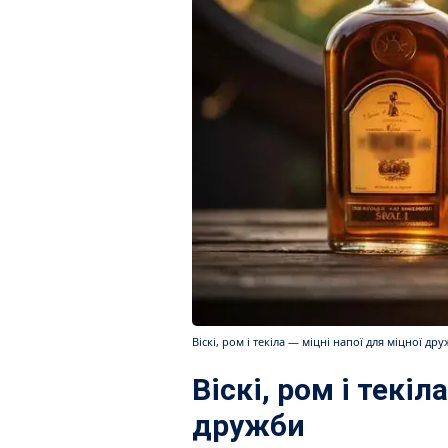
Віскі, ром і текіла — міцні напої для міцної др
Віскі, ром і текіл
дружби