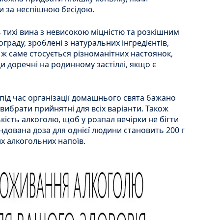
 за неспішною бесідою.
ь тихі вина з невисокою міцністю та розкішним
граду, зроблені з натуральних інгредієнтів,
е ж саме стосується різноманітних настоянок,
ди доречні на родинному застіллі, якщо є
ід час організації домашнього свята бажано
вибрати прийнятні для всіх варіанти. Також
кість алкоголю, щоб у розпал вечірки не бігти
дована доза для однієї людини становить 200 г
них алкогольних напоїв.