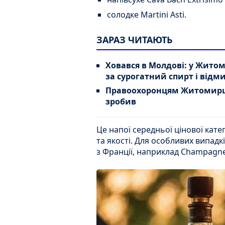
солодке Martini Asti.
ЗАРАЗ ЧИТАЮТЬ
Ховався в Молдові: у Жито
за сурогатний спирт і від
Правоохоронцям Житомирщи
зробив
Це напої середньої цінової кате
та якості. Для особливих випад
з Франції, наприклад Champagne V