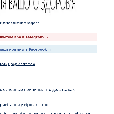
ідливе для вашого здоровʼя
Житомира в Telegram →
наші новини в Facebook →
голь
,
Продаж алкоголю
 основные причины, что делать, как
ривітання у віршах і прозі
тір: зручні канцелярські товари та лайфхаки