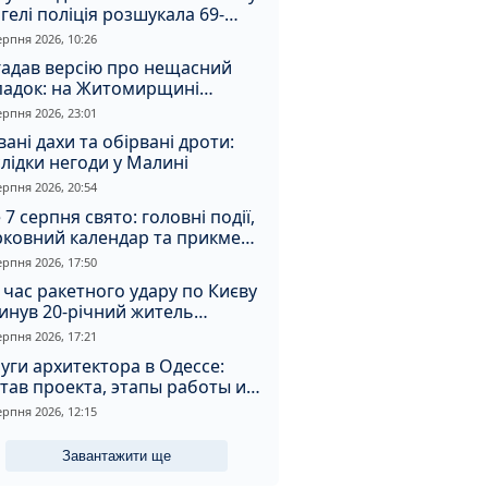
гелі поліція розшукала 69-
чного зловмисника
ерпня 2026, 10:26
гадав версію про нещасний
падок: на Житомирщині
итимуть чоловіка за вбивство
ерпня 2026, 23:01
івмешканки
вані дахи та обірвані дроти:
лідки негоди у Малині
ерпня 2026, 20:54
 7 серпня свято: головні події,
рковний календар та прикмети
я
ерпня 2026, 17:50
 час ракетного удару по Києву
инув 20-річний житель
томирщини
ерпня 2026, 17:21
уги архитектора в Одессе:
тав проекта, этапы работы и
оимость
ерпня 2026, 12:15
Завантажити ще