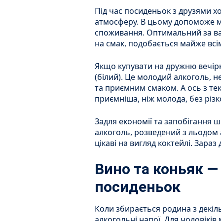
Під час посиденьок з друзями х
атмосферу. В цьому допоможе м
споживання. Оптимальний за вар
на смак, подобається майже всі
Якщо купувати на дружню вечірку
(білий). Це молодий алкоголь, 
та приємним смаком. А ось з те
приємніша, ніж молода, без різк
Задля економії та запобігання 
алкоголь, розведений з льодом 
цікаві на вигляд коктейлі. Зараз
Вино та коньяк —
посиденьок
Коли збирається родина з декіл
алкогольні напої. Для чоловікі