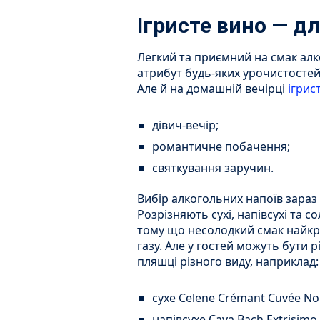
Ігристе вино — д
Легкий та приємний на смак ал
атрибут будь-яких урочистостей,
Але й на домашній вечірці
ігрис
дівич-вечір;
романтичне побачення;
святкування заручин.
Вибір алкогольних напоїв зараз
Розрізняють сухі, напівсухі та со
тому що несолодкий смак найкр
газу. Але у гостей можуть бути 
пляшці різного виду, наприклад:
сухе Celene Crémant Cuvée Nob
напівсухе Cava Bach Extrisimo