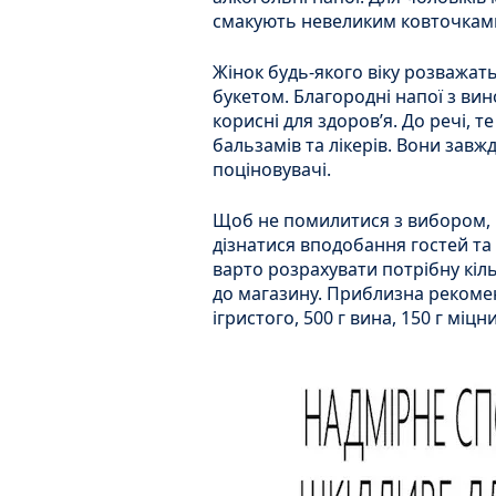
смакують невеликим ковточками
Жінок будь-якого віку розважат
букетом. Благородні напої з вино
корисні для здоров’я. До речі, т
бальзамів та лікерів. Вони завж
поціновувачі.
Щоб не помилитися з вибором, п
дізнатися вподобання гостей та 
варто розрахувати потрібну кіль
до магазину. Приблизна рекомен
ігристого, 500 г вина, 150 г міц