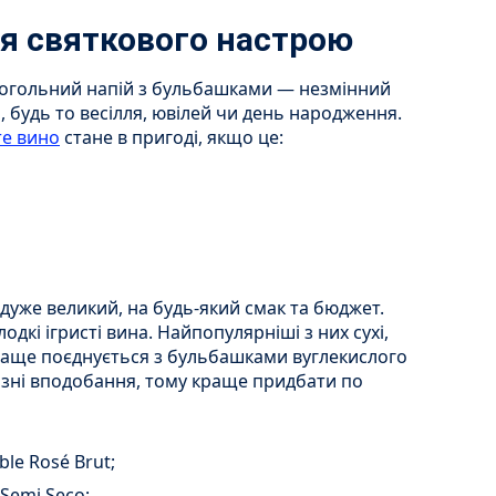
ля святкового настрою
когольний напій з бульбашками — незмінний
 будь то весілля, ювілей чи день народження.
те вино
стане в пригоді, якщо це:
 дуже великий, на будь-який смак та бюджет.
лодкі ігристі вина. Найпопулярніші з них сухі,
аще поєднується з бульбашками вуглекислого
різні вподобання, тому краще придбати по
le Rosé Brut;
 Semi Seco;