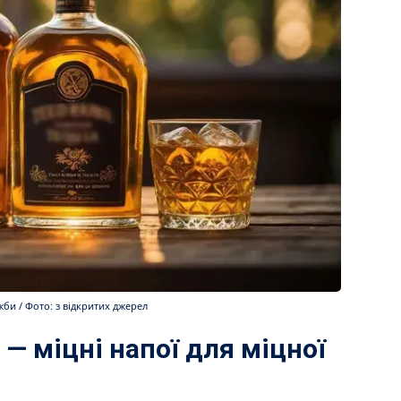
ужби / Фото: з відкритих джерел
а — міцні напої для міцної