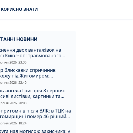
КОРИСНО ЗНАТИ
ТАННІ НОВИНИ
кнення двох вантажівок на
сі Київ-Чоп: травмованого
ія забрали до лікарні
ерпня 2026, 23:35
ар блискавки спричинив
жежу під Житомиром:
увальники витягли з вогню
ерпня 2026, 22:40
а
ь ангела Григорія 8 серпня:
сиві листівки, картинки та
евні привітання
ерпня 2026, 20:03
притомнів після ВЛК: в ТЦК на
томирщині помер 46-річний
овік
ерпня 2026, 18:24
уга над могилою захисника: у