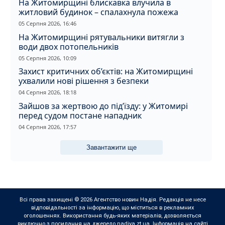
На Житомирщині блискавка влучила в
житловий будинок – спалахнула пожежа
05 Серпня 2026, 16:46
На Житомирщині рятувальники витягли з
води двох потопельників
05 Серпня 2026, 10:09
Захист критичних об’єктів: на Житомирщині
ухвалили нові рішення з безпеки
04 Серпня 2026, 18:18
Зайшов за жертвою до під’їзду: у Житомирі
перед судом постане нападник
04 Серпня 2026, 17:57
Завантажити ще
Всі права захищені © 2026 Агентство новин Надія. Редакція не несе
відповідальності за інформацію, що міститься в рекламних
оголошеннях. Використання будь-яких матеріалів, дозволяється
виключно з посилання на джерело nadiya.zt.ua. Інформація на сайті