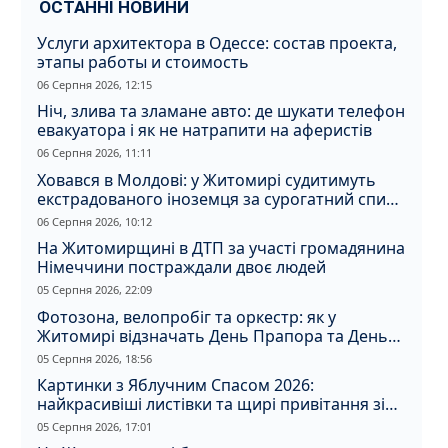
ОСТАННІ НОВИНИ
Услуги архитектора в Одессе: состав проекта,
этапы работы и стоимость
06 Серпня 2026, 12:15
Ніч, злива та зламане авто: де шукати телефон
евакуатора і як не натрапити на аферистів
06 Серпня 2026, 11:11
Ховався в Молдові: у Житомирі судитимуть
екстрадованого іноземця за сурогатний спирт
і відмивання грошей
06 Серпня 2026, 10:12
На Житомирщині в ДТП за участі громадянина
Німеччини постраждали двоє людей
05 Серпня 2026, 22:09
Фотозона, велопробіг та оркестр: як у
Житомирі відзначать День Прапора та День
Незалежності
05 Серпня 2026, 18:56
Картинки з Яблучним Спасом 2026:
найкрасивіші листівки та щирі привітання зі
святом
05 Серпня 2026, 17:01