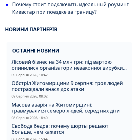
Почему стоит подключить идеальный роуминг
Киевстар при поездке за границу?
НОВИНИ ПАРТНЕРІВ
ОСТАННІ НОВИНИ
Лісовий бізнес на 34 млн грн: під вартою
опинилися організатори незаконної вирубки
на Житомирщині
09 Серпня 2026, 10:42
Обстріл Житомирщини 9 серпня: троє людей
постраждали внаслідок атаки
09 Серпня 2026, 08:02
Масова аварія на Житомирщині:
травмувалися семеро людей, серед них діти
08 Серпня 2026, 18:40
Свобода бедра: почему шорты решают
больше, чем кажется
08 Серпня 2026, 15:44