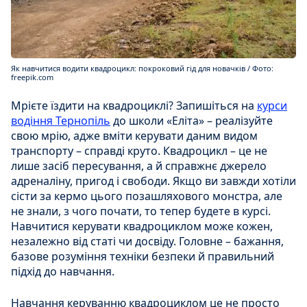
Як навчитися водити квадроцикл: покроковий гід для новачків / Фото:
freepik.com
Мрієте їздити на квадроциклі? Запишіться на
курси
водіння Тернопіль
до школи «Еліта» – реалізуйте
свою мрію, адже вміти керувати даним видом
транспорту – справді круто. Квадроцикл – це не
лише засіб пересування, а й справжнє джерело
адреналіну, пригод і свободи. Якщо ви завжди хотіли
сісти за кермо цього позашляхового монстра, але
не знали, з чого почати, то тепер будете в курсі.
Навчитися керувати квадроциклом може кожен,
незалежно від статі чи досвіду. Головне – бажання,
базове розуміння техніки безпеки й правильний
підхід до навчання.
Навчання керуванню квадроциклом це не просто