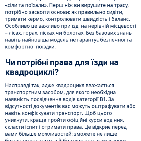
«сіли та поїхали». Перш ніж ви вирушите на трасу,
потрібно засвоїти основи: як правильно сидіти,
тримати кермо, контролювати швидкість і баланс.
Особливо це важливо при їзді на нерівній місцевості
– лісах, горах, пісках чи болотах. Без базових знань
навіть найновіша модель не гарантує безпечної та
комфортної поїздки.
Чи потрібні права для їзди на
квадроциклі?
Насправді так, адже квадроцикл вважається
транспортним засобом, для якого необхідна
наявність посвідчення водія категорії В1. За
відсутності документів вас можуть оштрафувати або
навіть конфіскувати транспорт. Щоб цього
уникнути, краще пройти офіційні курси водіння,
скласти іспит і отримати права. Це відкриє перед
вами більше можливостей: зможете не лише
безпечно кататися, а й брати участь у змаганнях,