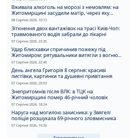
Вживала алкоголь на морозі з немовлям: на
Житомирщині засудили матір, через яку
дитина отримала обмороження
08 Серпня 2026, 10:13
Зіткнення двох вантажівок на трасі Київ-Чоп:
травмованого водія забрали до лікарні
07 Серпня 2026, 23:35
Удар блискавки спричинив пожежу під
Житомиром: рятувальники витягли з вогню
кота
07 Серпня 2026, 22:40
День ангела Григорія 8 серпня: красиві
листівки, картинки та душевні привітання
07 Серпня 2026, 20:03
Знепритомнів після ВЛК: в ТЦК на
Житомирщині помер 46-річний чоловік
07 Серпня 2026, 18:24
Наруга над могилою захисника: у Звягелі
поліція розшукала 69-річного зловмисника
07 Серпня 2026, 10:26
Завантажити ще