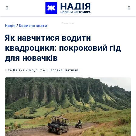
Skip
to
content
Надія
/
Корисно знати
Як навчитися водити
квадроцикл: покроковий гід
для новачків
24 Квітня 2025, 13:14
Шаровка Світлана