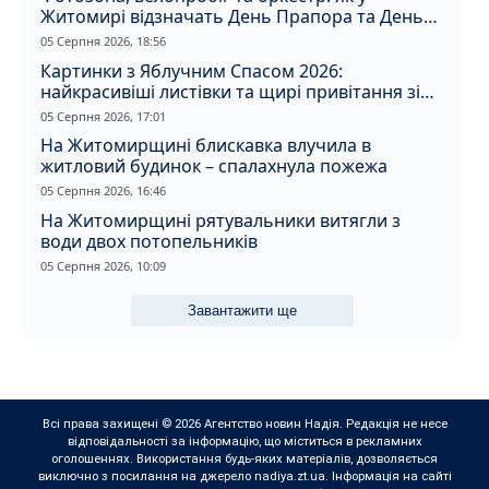
Житомирі відзначать День Прапора та День
Незалежності
05 Серпня 2026, 18:56
Картинки з Яблучним Спасом 2026:
найкрасивіші листівки та щирі привітання зі
святом
05 Серпня 2026, 17:01
На Житомирщині блискавка влучила в
житловий будинок – спалахнула пожежа
05 Серпня 2026, 16:46
На Житомирщині рятувальники витягли з
води двох потопельників
05 Серпня 2026, 10:09
Завантажити ще
Всі права захищені © 2026 Агентство новин Надія. Редакція не несе
відповідальності за інформацію, що міститься в рекламних
оголошеннях. Використання будь-яких матеріалів, дозволяється
виключно з посилання на джерело nadiya.zt.ua. Інформація на сайті