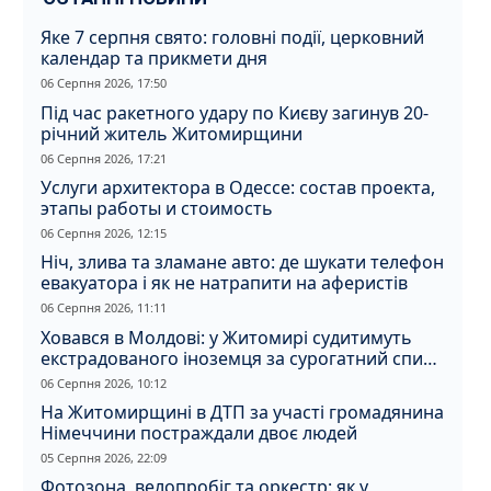
Яке 7 серпня свято: головні події, церковний
календар та прикмети дня
06 Серпня 2026, 17:50
Під час ракетного удару по Києву загинув 20-
річний житель Житомирщини
06 Серпня 2026, 17:21
Услуги архитектора в Одессе: состав проекта,
этапы работы и стоимость
06 Серпня 2026, 12:15
Ніч, злива та зламане авто: де шукати телефон
евакуатора і як не натрапити на аферистів
06 Серпня 2026, 11:11
Ховався в Молдові: у Житомирі судитимуть
екстрадованого іноземця за сурогатний спирт
і відмивання грошей
06 Серпня 2026, 10:12
На Житомирщині в ДТП за участі громадянина
Німеччини постраждали двоє людей
05 Серпня 2026, 22:09
Фотозона, велопробіг та оркестр: як у