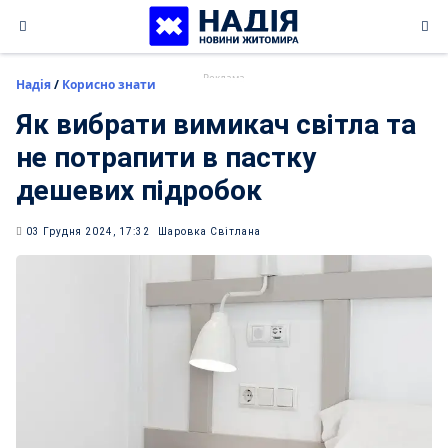
Skip
to
content
Надія
/
Корисно знати
Як вибрати вимикач світла та
не потрапити в пастку
дешевих підробок
03 Грудня 2024, 17:32
Шаровка Світлана