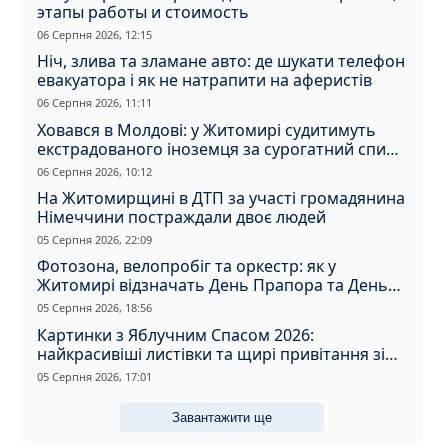
этапы работы и стоимость
06 Серпня 2026, 12:15
Ніч, злива та зламане авто: де шукати телефон
евакуатора і як не натрапити на аферистів
06 Серпня 2026, 11:11
Ховався в Молдові: у Житомирі судитимуть
екстрадованого іноземця за сурогатний спирт
і відмивання грошей
06 Серпня 2026, 10:12
На Житомирщині в ДТП за участі громадянина
Німеччини постраждали двоє людей
05 Серпня 2026, 22:09
Фотозона, велопробіг та оркестр: як у
Житомирі відзначать День Прапора та День
Незалежності
05 Серпня 2026, 18:56
Картинки з Яблучним Спасом 2026:
найкрасивіші листівки та щирі привітання зі
святом
05 Серпня 2026, 17:01
Завантажити ще