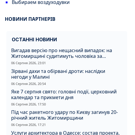
Выбираем воздуходувки
НОВИНИ ПАРТНЕРІВ
ОСТАННІ НОВИНИ
Вигадав версію про нещасний випадок: на
Житомирщині судитимуть чоловіка за
вбивство співмешканки
06 Серпня 2026, 23:01
Зірвані дахи та обірвані дроти: наслідки
негоди у Малині
06 Серпня 2026, 20:54
Яке 7 серпня свято: головні події, церковний
календар та прикмети дня
06 Серпня 2026, 17:50
Під час ракетного удару по Києву загинув 20-
річний житель Житомирщини
06 Серпня 2026, 17:21
Услуги архитектора в Одессе: состав проекта,