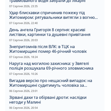
травмованого водія забрали до лікарні
07 Серпня 2026, 23:35
Удар блискавки спричинив пожежу під
Житомиром: рятувальники витягли з вогню
кота
07 Серпня 2026, 22:40
День ангела Григорія 8 серпня: красиві
листівки, картинки та душевні привітання
07 Серпня 2026, 20:03
Знепритомнів після ВЛК: в ТЦК на
Житомирщині помер 46-річний чоловік
07 Серпня 2026, 18:24
Наруга над могилою захисника: у Звягелі
поліція розшукала 69-річного зловмисника
07 Серпня 2026, 10:26
Вигадав версію про нещасний випадок: на
Житомирщині судитимуть чоловіка за
вбивство співмешканки
06 Серпня 2026, 23:01
Зірвані дахи та обірвані дроти: наслідки
негоди у Малині
06 Серпня 2026, 20:54