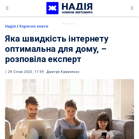
Skip
to
content
Надія
/
Корисно знати
Яка швидкість інтернету
оптимальна для дому, –
розповіла експерт
29 Січня 2023, 17:59
Дмитро Кравченко