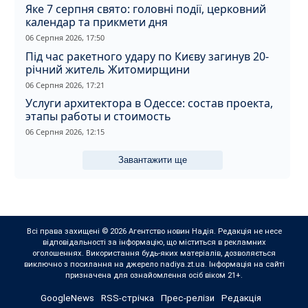
Яке 7 серпня свято: головні події, церковний
календар та прикмети дня
06 Серпня 2026, 17:50
Під час ракетного удару по Києву загинув 20-
річний житель Житомирщини
06 Серпня 2026, 17:21
Услуги архитектора в Одессе: состав проекта,
этапы работы и стоимость
06 Серпня 2026, 12:15
Завантажити ще
Всі права захищені © 2026 Агентство новин Надія. Редакція не несе
відповідальності за інформацію, що міститься в рекламних
оголошеннях. Використання будь-яких матеріалів, дозволяється
виключно з посилання на джерело nadiya.zt.ua. Інформація на сайті
призначена для ознайомлення осіб віком 21+.
GoogleNews
RSS-стрічка
Прес-релізи
Редакція