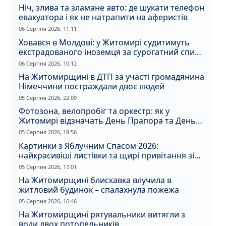
Ніч, злива та зламане авто: де шукати телефон
евакуатора і як не натрапити на аферистів
06 Серпня 2026, 11:11
Ховався в Молдові: у Житомирі судитимуть
екстрадованого іноземця за сурогатний спирт
і відмивання грошей
06 Серпня 2026, 10:12
На Житомирщині в ДТП за участі громадянина
Німеччини постраждали двоє людей
05 Серпня 2026, 22:09
Фотозона, велопробіг та оркестр: як у
Житомирі відзначать День Прапора та День
Незалежності
05 Серпня 2026, 18:56
Картинки з Яблучним Спасом 2026:
найкрасивіші листівки та щирі привітання зі
святом
05 Серпня 2026, 17:01
На Житомирщині блискавка влучила в
житловий будинок – спалахнула пожежа
05 Серпня 2026, 16:46
На Житомирщині рятувальники витягли з
води двох потопельників