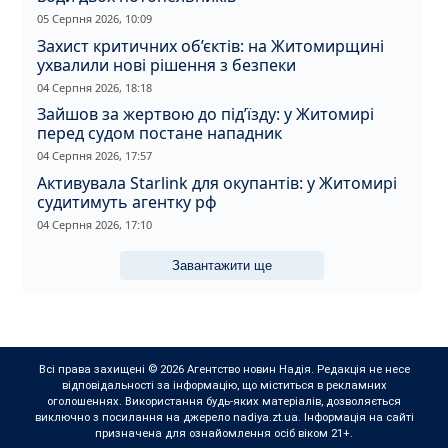
05 Серпня 2026, 10:09
Захист критичних об’єктів: на Житомирщині
ухвалили нові рішення з безпеки
04 Серпня 2026, 18:18
Зайшов за жертвою до під’їзду: у Житомирі
перед судом постане нападник
04 Серпня 2026, 17:57
Активувала Starlink для окупантів: у Житомирі
судитимуть агентку рф
04 Серпня 2026, 17:10
Завантажити ще
Всі права захищені © 2026 Агентство новин Надія. Редакція не несе
відповідальності за інформацію, що міститься в рекламних
оголошеннях. Використання будь-яких матеріалів, дозволяється
виключно з посилання на джерело nadiya.zt.ua. Інформація на сайті
призначена для ознайомлення осіб віком 21+.