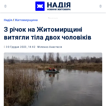
Skip
to
content
Надія
/
Житомирщина
З річок на Житомирщині
витягли тіла двох чоловіків
30 Грудня 2023, 14:42
Міленко Анастасія