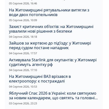
05 Серпня 2026, 16:46
На Житомирщині рятувальники витягли з
води двох потопельників
05 Серпня 2026, 10:09
Захист критичних об’єктів: на Житомирщині
ухвалили нові рішення з безпеки
04 Серпня 2026, 18:18
Зайшов за жертвою до під’їзду: у Житомирі
перед судом постане нападник
04 Серпня 2026, 17:57
Активувала Starlink для окупантів: у Житомирі
судитимуть агентку рф
04 Серпня 2026, 17:10
На Житомирщині ВАЗ врізався в
електроопору: є постраждалі
04 Серпня 2026, 10:53
Яблучний Спас 2026 в Україні: коли святкуємо
за новим календарем, що святять та головні
прикмети дня
03 Серпня 2026, 23:23