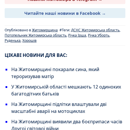
Читайте наші новини в Facebook →
Опубліковано в
Житомирщина
#Теги:
ДСНС Житомирська область
,
Потопельник Житомирська область
,
Річка Ірша
,
Річка Уборть
,
Руденька
,
Хорошів
ЦІКАВІ НОВИНИ ДЛЯ ВАС:
На Житомирщині покарали сина, який
тероризував матір
У Житомирській області мешкають 12 одиноких
багатодітних батьків
На Житомирщині підлітки влаштували дві
масштабні аварії на мотоциклах
На Житомирщині виявили два боєприпаси часів
Другої світової війни