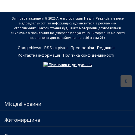
Всі права захищені © 2026 Агентство новин Надія. Редакція не несе
відповідальності за інформацію, що міститься в рекламних
оголошеннях. Використання будь-яких матеріалів, дозволяється
виключно з посилання на джерело nadiya.zt.ua. Інформація на сайті
призначена для ознайомлення осіб віком 21+.
GoogleNews
RSS-стрічка
Прес-релізи
Редакція
Контактна інформація
Політика конфіденційності
Місцеві новини
Житомирщина