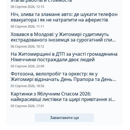
06 Серпня 2026, 12:15
Ніч, злива та зламане авто: де шукати телефон
евакуатора і як не натрапити на аферистів
06 Серпня 2026, 11:11
Ховався в Молдові: у Житомирі судитимуть
екстрадованого іноземця за сурогатний спирт
і відмивання грошей
06 Серпня 2026, 10:12
На Житомирщині в ДТП за участі громадянина
Німеччини постраждали двоє людей
05 Серпня 2026, 22:09
Фотозона, велопробіг та оркестр: як у
Житомирі відзначать День Прапора та День
Незалежності
05 Серпня 2026, 18:56
Картинки з Яблучним Спасом 2026:
найкрасивіші листівки та щирі привітання зі
святом
05 Серпня 2026, 17:01
Завантажити ще