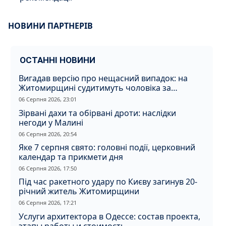
НОВИНИ ПАРТНЕРІВ
ОСТАННІ НОВИНИ
Вигадав версію про нещасний випадок: на
Житомирщині судитимуть чоловіка за
вбивство співмешканки
06 Серпня 2026, 23:01
Зірвані дахи та обірвані дроти: наслідки
негоди у Малині
06 Серпня 2026, 20:54
Яке 7 серпня свято: головні події, церковний
календар та прикмети дня
06 Серпня 2026, 17:50
Під час ракетного удару по Києву загинув 20-
річний житель Житомирщини
06 Серпня 2026, 17:21
Услуги архитектора в Одессе: состав проекта,
этапы работы и стоимость