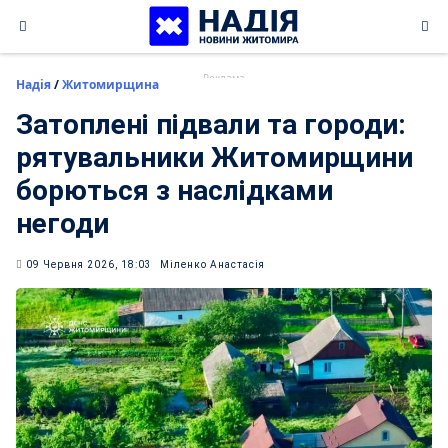
Skip
to
content
Надія
/
Житомирщина
Затоплені підвали та городи:
рятувальники Житомирщини
борються з наслідками
негоди
09 Червня 2026, 18:03
Міленко Анастасія