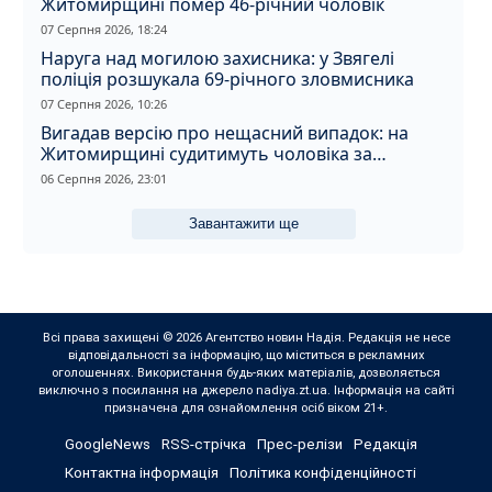
Житомирщині помер 46-річний чоловік
07 Серпня 2026, 18:24
Наруга над могилою захисника: у Звягелі
поліція розшукала 69-річного зловмисника
07 Серпня 2026, 10:26
Вигадав версію про нещасний випадок: на
Житомирщині судитимуть чоловіка за
вбивство співмешканки
06 Серпня 2026, 23:01
Завантажити ще
Всі права захищені © 2026 Агентство новин Надія. Редакція не несе
відповідальності за інформацію, що міститься в рекламних
оголошеннях. Використання будь-яких матеріалів, дозволяється
виключно з посилання на джерело nadiya.zt.ua. Інформація на сайті
призначена для ознайомлення осіб віком 21+.
GoogleNews
RSS-стрічка
Прес-релізи
Редакція
Контактна інформація
Політика конфіденційності