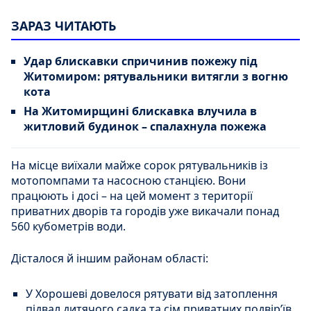
ЗАРАЗ ЧИТАЮТЬ
Удар блискавки спричинив пожежу під
Житомиром: рятувальники витягли з вогню
кота
На Житомирщині блискавка влучила в
житловий будинок – спалахнула пожежа
На місце виїхали майже сорок рятувальників із
мотопомпами та насосною станцією. Вони
працюють і досі – на цей момент з території
приватних дворів та городів уже викачали понад
560 кубометрів води.
Дісталося й іншим районам області:
У Хорошеві довелося рятувати від затоплення
підвал дитячого садка та сім приватних подвір’їв.