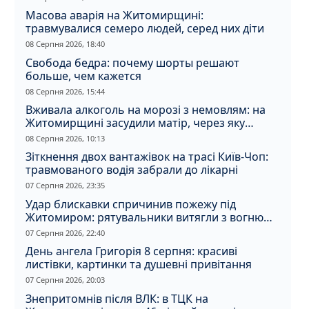
Масова аварія на Житомирщині:
травмувалися семеро людей, серед них діти
08 Серпня 2026, 18:40
Свобода бедра: почему шорты решают
больше, чем кажется
08 Серпня 2026, 15:44
Вживала алкоголь на морозі з немовлям: на
Житомирщині засудили матір, через яку
дитина отримала обмороження
08 Серпня 2026, 10:13
Зіткнення двох вантажівок на трасі Київ-Чоп:
травмованого водія забрали до лікарні
07 Серпня 2026, 23:35
Удар блискавки спричинив пожежу під
Житомиром: рятувальники витягли з вогню
кота
07 Серпня 2026, 22:40
День ангела Григорія 8 серпня: красиві
листівки, картинки та душевні привітання
07 Серпня 2026, 20:03
Знепритомнів після ВЛК: в ТЦК на