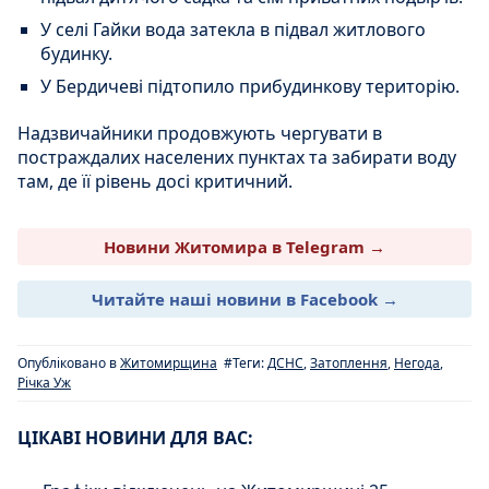
У селі Гайки вода затекла в підвал житлового
будинку.
У Бердичеві підтопило прибудинкову територію.
Надзвичайники продовжують чергувати в
постраждалих населених пунктах та забирати воду
там, де її рівень досі критичний.
Новини Житомира в Telegram →
Читайте наші новини в Facebook →
Опубліковано в
Житомирщина
#Теги:
ДСНС
,
Затоплення
,
Негода
,
Річка Уж
ЦІКАВІ НОВИНИ ДЛЯ ВАС: