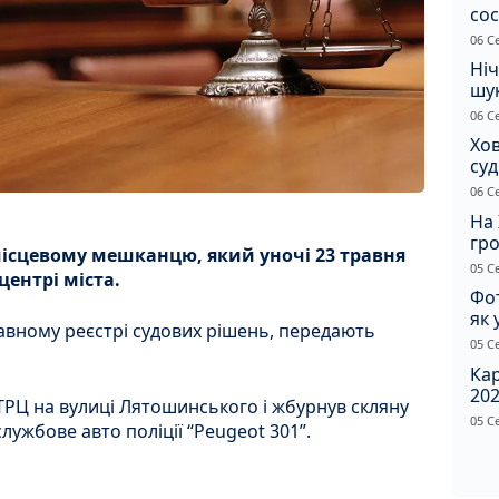
сос
ст
06 С
Ніч
шук
не 
06 С
Хов
су
іно
06 С
ві
На 
гр
місцевому мешканцю, який уночі 23 травня
по
05 С
центрі міста.
Фот
як 
авному реєстрі судових рішень, передають
Пр
05 С
Ка
202
 ТРЦ на вулиці Лятошинського і жбурнув скляну
щир
05 С
у службове авто поліції “Peugeot 301”.