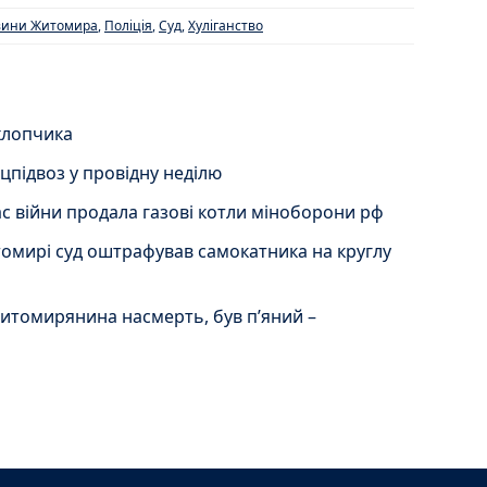
вини Житомира
,
Поліція
,
Суд
,
Хуліганство
хлопчика
цпідвоз у провідну неділю
с війни продала газові котли міноборони рф
итомирі суд оштрафував самокатника на круглу
житомирянина насмерть, був пʼяний –