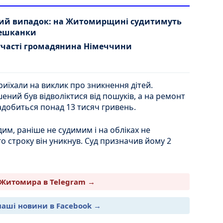
ний випадок: на Житомирщині судитимуть
мешканки
участі громадянина Німеччини
риїхали на виклик про зникнення дітей.
ений був відволіктися від пошуків, а на ремонт
надобиться понад 13 тисяч гривень.
им, раніше не судимим і на обліках не
 строку він уникнув. Суд призначив йому 2
Житомира в Telegram →
наші новини в Facebook →