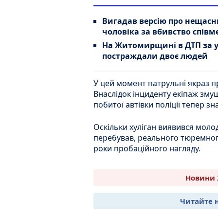
Вигадав версію про нещас
чоловіка за вбивство спів
На Житомирщині в ДТП за 
постраждали двоє людей
У цей момент патрульні якраз п
Внаслідок інциденту екіпаж змуш
побитої автівки поліції тепер з
Оскільки хуліган виявився молод
перебував, реального тюремного
роки пробаційного нагляду.
Новини 
Читайте 