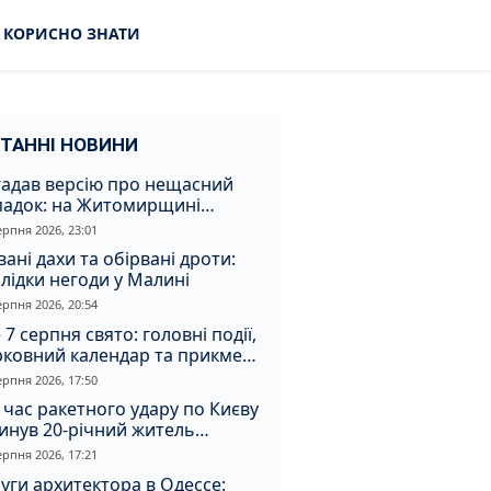
КОРИСНО ЗНАТИ
ТАННІ НОВИНИ
гадав версію про нещасний
падок: на Житомирщині
итимуть чоловіка за вбивство
ерпня 2026, 23:01
івмешканки
вані дахи та обірвані дроти:
лідки негоди у Малині
ерпня 2026, 20:54
 7 серпня свято: головні події,
рковний календар та прикмети
я
ерпня 2026, 17:50
 час ракетного удару по Києву
инув 20-річний житель
томирщини
ерпня 2026, 17:21
уги архитектора в Одессе: