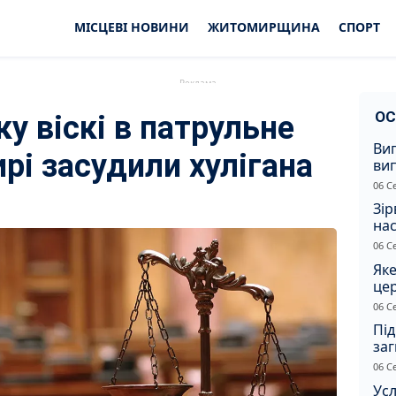
МІСЦЕВІ НОВИНИ
ЖИТОМИРЩИНА
СПОРТ
ОС
у віскі в патрульне
Ви
рі засудили хулігана
ви
суд
06 С
сп
Зір
нас
06 С
Яке
це
дн
06 С
Під
заг
Жи
06 С
Усл