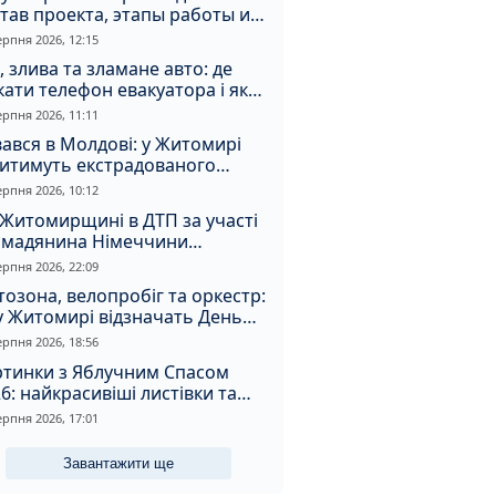
тав проекта, этапы работы и
оимость
ерпня 2026, 12:15
, злива та зламане авто: де
ати телефон евакуатора і як
натрапити на аферистів
ерпня 2026, 11:11
ався в Молдові: у Житомирі
дитимуть екстрадованого
земця за сурогатний спирт і
ерпня 2026, 10:12
дмивання грошей
Житомирщині в ДТП за участі
омадянина Німеччини
страждали двоє людей
ерпня 2026, 22:09
озона, велопробіг та оркестр:
у Житомирі відзначать День
апора та День Незалежності
ерпня 2026, 18:56
ртинки з Яблучним Спасом
6: найкрасивіші листівки та
і привітання зі святом
ерпня 2026, 17:01
Завантажити ще