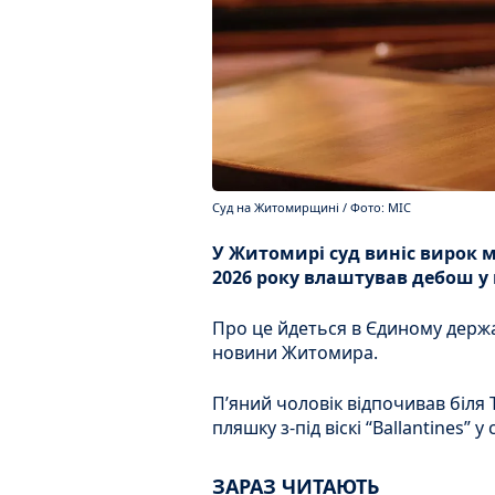
Суд на Житомирщині / Фото: МІС
У Житомирі суд виніс вирок 
2026 року влаштував дебош у 
Про це йдеться в Єдиному держ
новини Житомира.
П’яний чоловік відпочивав біля
пляшку з-під віскі “Ballantines” 
ЗАРАЗ ЧИТАЮТЬ