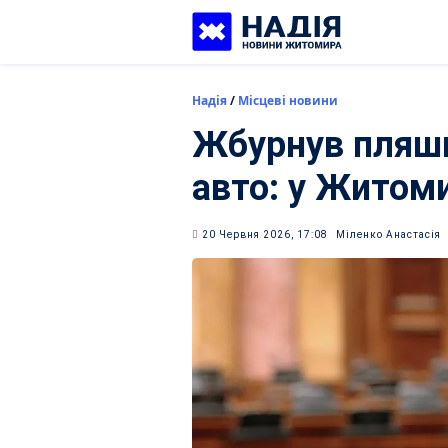
Skip
to
content
Надія
/
Місцеві новини
Жбурнув пляшк
авто: у Житоми
20 Червня 2026, 17:08
Міленко Анастасія