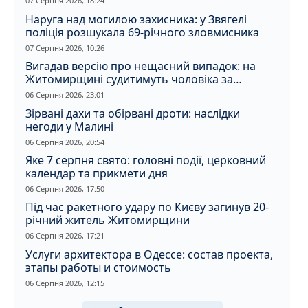
07 Серпня 2026, 18:24
Наруга над могилою захисника: у Звягелі
поліція розшукала 69-річного зловмисника
07 Серпня 2026, 10:26
Вигадав версію про нещасний випадок: на
Житомирщині судитимуть чоловіка за
вбивство співмешканки
06 Серпня 2026, 23:01
Зірвані дахи та обірвані дроти: наслідки
негоди у Малині
06 Серпня 2026, 20:54
Яке 7 серпня свято: головні події, церковний
календар та прикмети дня
06 Серпня 2026, 17:50
Під час ракетного удару по Києву загинув 20-
річний житель Житомирщини
06 Серпня 2026, 17:21
Услуги архитектора в Одессе: состав проекта,
этапы работы и стоимость
06 Серпня 2026, 12:15