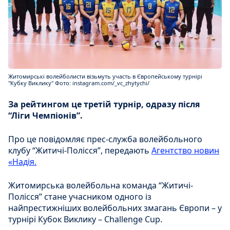
Житомирські волейболисти візьмуть участь в Європейському турнірі
"Кубку Виклику" Фото: instagram.com/_vc_zhytychi/
За рейтингом це третій турнір, одразу після
“Ліги Чемпіонів”.
Про це повідомляє прес-служба волейбольного
клубу “Житичі-Полісся”, передають
Агентство н
овин
«Надія.
Житомирська волейбольна команда “Житичі-
Полісся” стане учасником одного із
найпрестижніших волейбольних змагань Європи – у
турнірі Кубок Виклику – Challenge Cup.