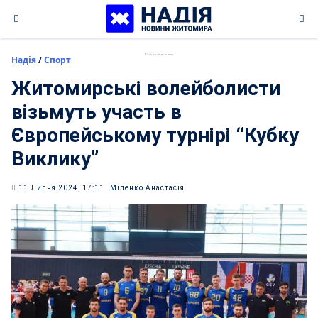
Skip
to
content
Надія
/
Спорт
Житомирські волейболисти
візьмуть участь в
Європейському турнірі “Кубку
Виклику”
11 Липня 2024, 17:11
Міленко Анастасія