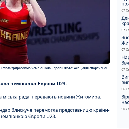
по
рят
07 С
кот
Ден
кра
душ
07 С
Зне
Жи
чол
07 С
Нар
Звя
рі
і стала триразовою чемпіонкою Європи Фото: Асоціація спортивної
07 С
Ви
ви
ова чемпіонка Європи U23.
суд
06 С
сп
Зір
 міська рада, передають новини Житомира.
нас
06 С
ндар блискуче перемогла представницю країни-
 чемпіонкою Європи U23.