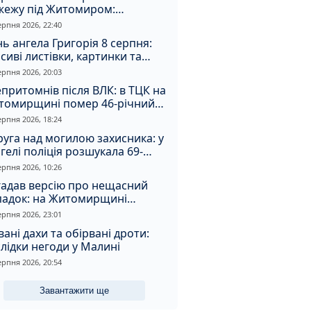
жежу під Житомиром:
увальники витягли з вогню
ерпня 2026, 22:40
а
ь ангела Григорія 8 серпня:
сиві листівки, картинки та
евні привітання
ерпня 2026, 20:03
притомнів після ВЛК: в ТЦК на
томирщині помер 46-річний
овік
ерпня 2026, 18:24
уга над могилою захисника: у
гелі поліція розшукала 69-
чного зловмисника
ерпня 2026, 10:26
гадав версію про нещасний
падок: на Житомирщині
итимуть чоловіка за вбивство
ерпня 2026, 23:01
івмешканки
вані дахи та обірвані дроти:
лідки негоди у Малині
ерпня 2026, 20:54
Завантажити ще