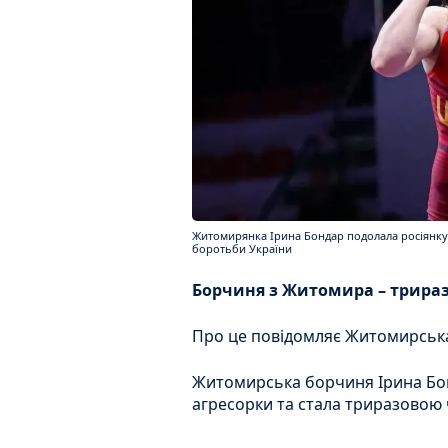
Житомирянка Ірина Бондар подолала росіянку 
боротьби України
Борчиня з Житомира – трираз
Про це повідомляє Житомирська
Житомирська борчиня Ірина Бо
агресорки та стала триразовою