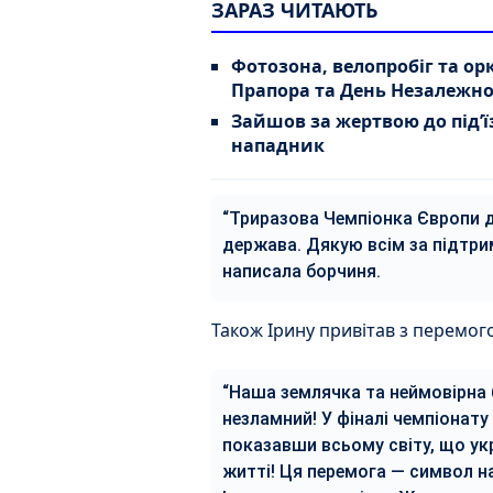
ЗАРАЗ ЧИТАЮТЬ
Фотозона, велопробіг та ор
Прапора та День Незалежно
Зайшов за жертвою до під’ї
нападник
“Триразова Чемпіонка Європи д
держава. Дякую всім за підтрим
написала борчиня.
Також Ірину привітав з перемог
“Наша землячка та неймовірна 
незламний! У фіналі чемпіонату
показавши всьому світу, що укра
житті! Ця перемога — символ на