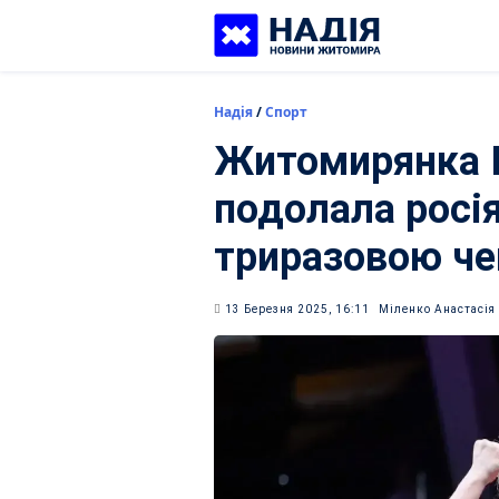
Skip
to
content
Надія
/
Спорт
Житомирянка І
подолала росія
триразовою че
13 Березня 2025, 16:11
Міленко Анастасія