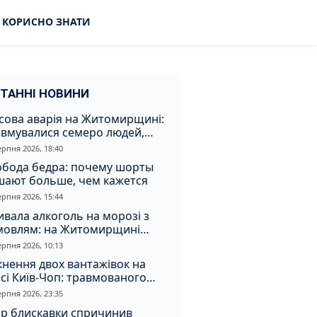
КОРИСНО ЗНАТИ
ТАННІ НОВИНИ
сова аварія на Житомирщині:
авмувалися семеро людей,
ед них діти
ерпня 2026, 18:40
обода бедра: почему шорты
шают больше, чем кажется
ерпня 2026, 15:44
вала алкоголь на морозі з
мовлям: на Житомирщині
удили матір, через яку дитина
ерпня 2026, 10:13
римала обмороження
кнення двох вантажівок на
сі Київ-Чоп: травмованого
ія забрали до лікарні
ерпня 2026, 23:35
ар блискавки спричинив