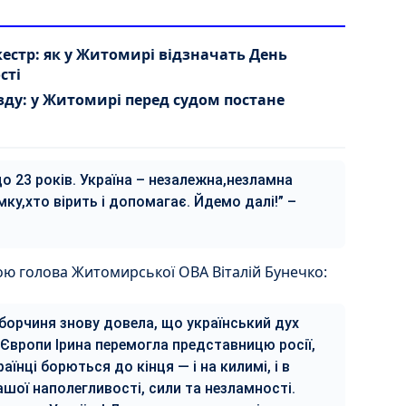
кестр: як у Житомирі відзначать День
сті
зду: у Житомирі перед судом постане
о 23 років. Україна – незалежна,незламна
ку,хто вірить і допомагає. Йдемо далі!” –
ою голова Житомирської ОВА Віталій Бунечко:
борчиня знову довела, що український дух
 Європи Ірина перемогла представницю росії,
їнці борються до кінця — і на килимі, і в
шої наполегливості, сили та незламності.