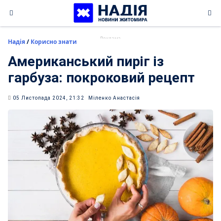
Skip
to
content
Надія
/
Корисно знати
Американський пиріг із
гарбуза: покроковий рецепт
05 Листопада 2024, 21:32
Міленко Анастасія