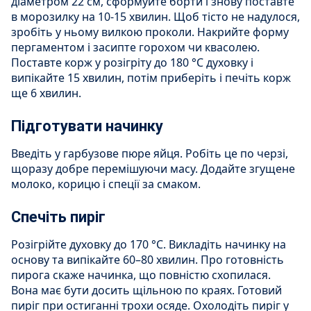
діаметром 22 см, сформуйте борти і знову поставте
в морозилку на 10-15 хвилин. Щоб тісто не надулося,
зробіть у ньому вилкою проколи. Накрийте форму
пергаментом і засипте горохом чи квасолею.
Поставте корж у розігріту до 180 °С духовку і
випікайте 15 хвилин, потім приберіть і печіть корж
ще 6 хвилин.
Підготувати начинку
Введіть у гарбузове пюре яйця. Робіть це по черзі,
щоразу добре перемішуючи масу. Додайте згущене
молоко, корицю і спеції за смаком.
Спечіть пиріг
Розігрійте духовку до 170 °С. Викладіть начинку на
основу та випікайте 60–80 хвилин. Про готовність
пирога скаже начинка, що повністю схопилася.
Вона має бути досить щільною по краях. Готовий
пиріг при остиганні трохи осяде. Охолодіть пиріг у