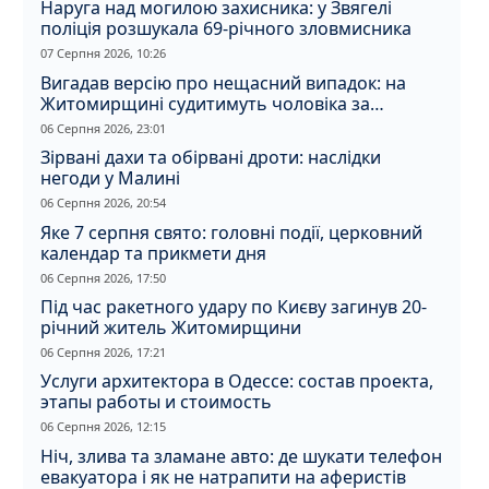
Наруга над могилою захисника: у Звягелі
поліція розшукала 69-річного зловмисника
07 Серпня 2026, 10:26
Вигадав версію про нещасний випадок: на
Житомирщині судитимуть чоловіка за
вбивство співмешканки
06 Серпня 2026, 23:01
Зірвані дахи та обірвані дроти: наслідки
негоди у Малині
06 Серпня 2026, 20:54
Яке 7 серпня свято: головні події, церковний
календар та прикмети дня
06 Серпня 2026, 17:50
Під час ракетного удару по Києву загинув 20-
річний житель Житомирщини
06 Серпня 2026, 17:21
Услуги архитектора в Одессе: состав проекта,
этапы работы и стоимость
06 Серпня 2026, 12:15
Ніч, злива та зламане авто: де шукати телефон
евакуатора і як не натрапити на аферистів