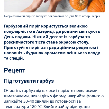
Американський пиріг із гарбуза: покроковий рецепт Фото автор Freepik
Гарбузовий пиріг користується великою
популярністю в Америці, де родини святкують
День подяки. Ніжний десерт із гарбуза та
розсипчастого тіста стане окрасою столу.
Приготуйте пиріг за традиційним рецептом і
наповніть будинок ароматом осіннього плоду
та спецій.
Рецепт
Підготувати гарбуз
Очистіть гарбуз від шкірки і наріжте невеликими
шматочками, викладіть у форму, накрийте фольгою.
Запікайте 30–40 хвилин до готовності за
температури 180 °С. Злийте зайву рідину, що