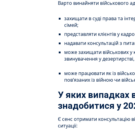
Варто винайняти військового ад
захищати в суді права та інте
сімей;
представляти клієнтів у кадр
надавати консультацій з пита
може захищати військових у 
звинувачення у дезертирстві,
може працювати як із військо
пов’язаних із війною чи війс
У яких випадках
знадобитися у 20
Є сенс отримати консультацію в
ситуації: