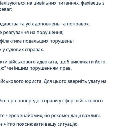
еціалізуються на цивільних питаннях, фахівець з
реваг:
давства та усіх доповнень та поправок;
ке реагування на порушення;
офілактика подальших порушень;
 у судових справах.
кти військового адвоката, щоб викликати його,
цією” чи іншим порушенням прав.
ійськового юриста. Для цього зверніть увагу на
йте про попередні справи у сфері військового
те через знайомих, бо рекомендації важливі.
ає чітко пояснювати вашу ситуацію.