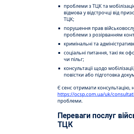
проблеми з ТЦК та мобілізаці
відмова у відстрочці від приз
ТЦК;
порушення прав військовослу
проблеми з розірванням конт
кримінальні та адміністратив
соціальні питання, такі як о
чи пільг;
консультації щодо мобілізаці
повістки або підготовка докум
Є сенс отримати консультацію, 
https://ocsp.com.ua/uk/consultat
проблеми.
Переваги послуг війс
ТЦК