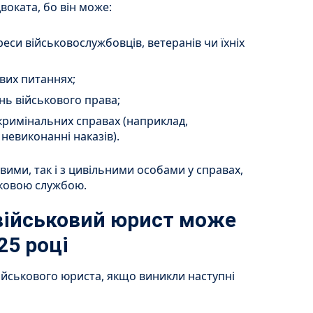
воката, бо він може:
реси військовослужбовців, ветеранів чи їхніх
ових питаннях;
нь військового права;
кримінальних справах (наприклад,
 невиконанні наказів).
вими, так і з цивільними особами у справах,
ьковою службою.
 військовий юрист може
25 році
ійськового юриста, якщо виникли наступні