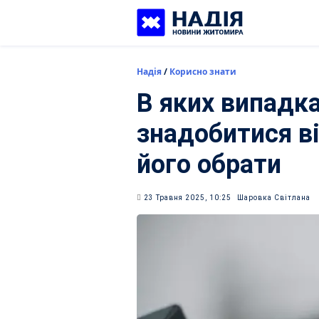
Skip
to
content
Надія
/
Корисно знати
В яких випадк
знадобитися в
його обрати
23 Травня 2025, 10:25
Шаровка Світлана