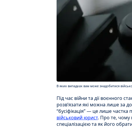
В яких випадках вам може знадобитися військо
Під час війни та дії воєнного ст
розв’язати які можна лише за до
“бусіфікація” — це лише частка
військовий юрист
. Про те, чому
спеціалізацією та як його обрати