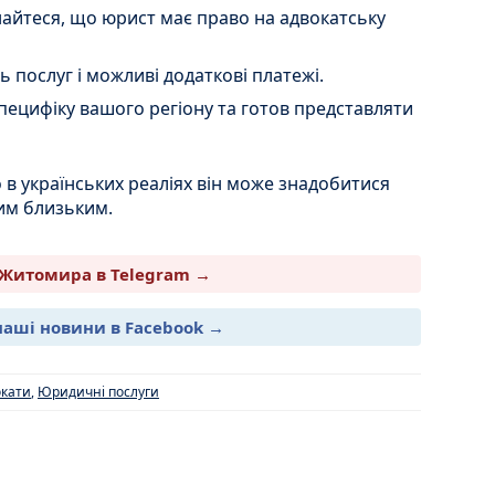
найтеся, що юрист має право на адвокатську
ь послуг і можливі додаткові платежі.
пецифіку вашого регіону та готов представляти
 в українських реаліях він може знадобитися
шим близьким.
Житомира в Telegram →
наші новини в Facebook →
кати
,
Юридичні послуги