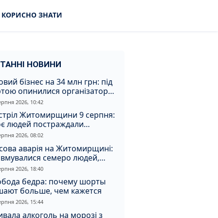
КОРИСНО ЗНАТИ
ТАННІ НОВИНИ
овий бізнес на 34 млн грн: під
ртою опинилися організатори
аконної вирубки на
ерпня 2026, 10:42
томирщині
стріл Житомирщини 9 серпня:
оє людей постраждали
слідок атаки
ерпня 2026, 08:02
сова аварія на Житомирщині:
авмувалися семеро людей,
ед них діти
ерпня 2026, 18:40
обода бедра: почему шорты
шают больше, чем кажется
ерпня 2026, 15:44
вала алкоголь на морозі з