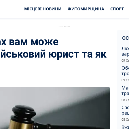
МІСЦЕВІ НОВИНИ
ЖИТОМИРЩИНА
СПОРТ
ОС
ах вам може
Ліс
ійськовий юрист та як
ва
нез
09 С
Жи
Об
тр
вна
09 С
Ма
тр
сер
08 С
Св
ре
08 С
Вжи