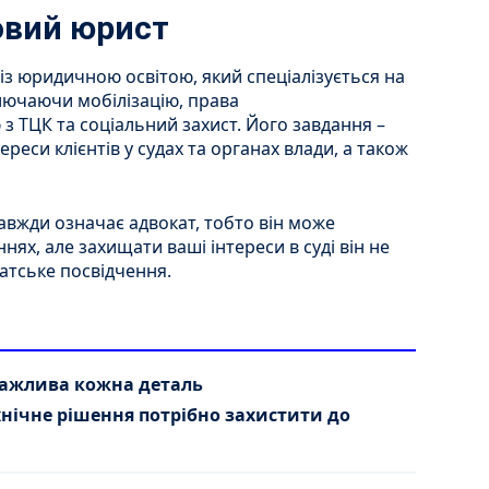
овий юрист
із юридичною освітою, який спеціалізується на
лючаючи мобілізацію, права
з ТЦК та соціальний захист. Його завдання –
реси клієнтів у судах та органах влади, а також
авжди означає адвокат, тобто він може
ях, але захищати ваші інтереси в суді він не
атське посвідчення.
важлива кожна деталь
хнічне рішення потрібно захистити до