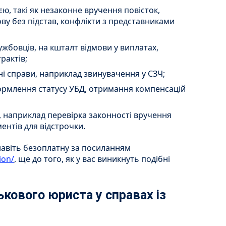
єю, такі як незаконне вручення повісток,
ову без підстав, конфлікти з представниками
жбовців, на кшталт відмови у виплатах,
рактів;
ні справи, наприклад звинувачення у СЗЧ;
формлення статусу УБД, отримання компенсацій
ї, наприклад перевірка законності вручення
ентів для відстрочки.
навіть безоплатну за посиланням
ion/
, ще до того, як у вас виникнуть подібні
ькового юриста у справах із