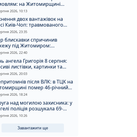
мовлям: на Житомирщині
удили матір, через яку дитина
ерпня 2026, 10:13
римала обмороження
кнення двох вантажівок на
сі Київ-Чоп: травмованого
ія забрали до лікарні
ерпня 2026, 23:35
ар блискавки спричинив
жежу під Житомиром:
увальники витягли з вогню
ерпня 2026, 22:40
а
ь ангела Григорія 8 серпня:
сиві листівки, картинки та
евні привітання
ерпня 2026, 20:03
притомнів після ВЛК: в ТЦК на
томирщині помер 46-річний
овік
ерпня 2026, 18:24
уга над могилою захисника: у
гелі поліція розшукала 69-
чного зловмисника
ерпня 2026, 10:26
Завантажити ще