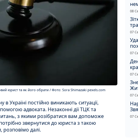
не
зас
08 С
от
Зіт
тра
вод
07 С
Уд
по
рят
07 С
кот
Ден
кра
душ
07 С
Зне
Жи
вий юрист та як його обрати / Фото: Sora Shimazaki pexels.com
чол
07 С
ану в Україні постійно виникають ситуації,
Нар
Звя
помогою адвоката. Незаконні дії ТЦК та
рі
 питань, з якими розібратися вам допоможе
07 С
 потрібно звернутися до юриста з такою
, розповімо далі.