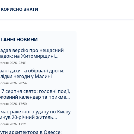
КОРИСНО ЗНАТИ
ТАННІ НОВИНИ
гадав версію про нещасний
падок: на Житомирщині
итимуть чоловіка за вбивство
ерпня 2026, 23:01
івмешканки
вані дахи та обірвані дроти:
лідки негоди у Малині
ерпня 2026, 20:54
 7 серпня свято: головні події,
рковний календар та прикмети
я
ерпня 2026, 17:50
 час ракетного удару по Києву
инув 20-річний житель
томирщини
ерпня 2026, 17:21
уги архитектора в Одессе: