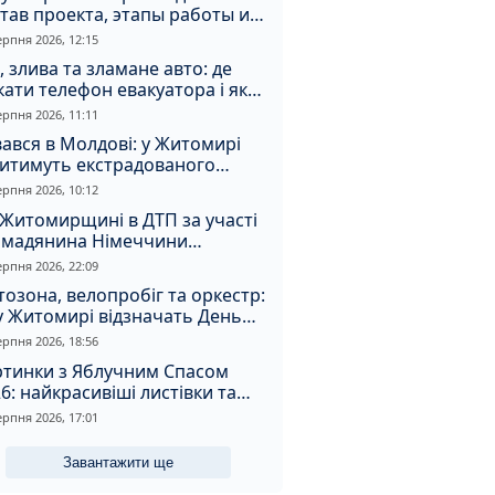
тав проекта, этапы работы и
оимость
ерпня 2026, 12:15
, злива та зламане авто: де
ати телефон евакуатора і як
натрапити на аферистів
ерпня 2026, 11:11
ався в Молдові: у Житомирі
дитимуть екстрадованого
земця за сурогатний спирт і
ерпня 2026, 10:12
дмивання грошей
Житомирщині в ДТП за участі
омадянина Німеччини
страждали двоє людей
ерпня 2026, 22:09
озона, велопробіг та оркестр:
у Житомирі відзначать День
апора та День Незалежності
ерпня 2026, 18:56
ртинки з Яблучним Спасом
6: найкрасивіші листівки та
і привітання зі святом
ерпня 2026, 17:01
Завантажити ще