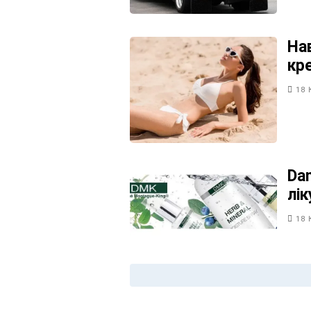
На
кр
18 
Da
лі
18 
Пагінація
записів