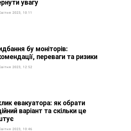
ернути увагу
Квітня 2023, 10:11
идбання бу моніторів:
комендації, переваги та ризики
Квітня 2023, 12:52
клик евакуатора: як обрати
ійний варіант та скільки це
штує
Квітня 2023, 10:46