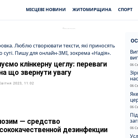
МІСЦЕВІ НОВИНИ
ЖИТОМИРЩИНА
СПОРТ
ОС
ровка. Люблю створювати тексти, які приносять
Ви
о суті. Пишу для онлайн-ЗМІ, зокрема «Надія».
ви
пуємо клінкерну цеглу: переваги
суд
06 С
сп
 на що звернути увагу
Зір
нас
Квітня 2023, 11:02
06 С
Яке
це
дн
06 С
Під
иозим — средство
заг
Жи
06 С
сококачественной дезинфекции
Усл