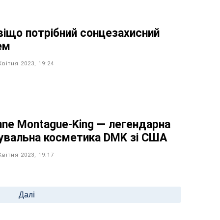
віщо потрібний сонцезахисний
ем
Квітня 2023, 19:24
nne Montague-King — легендарна
кувальна косметика DMK зі США
Квітня 2023, 19:17
Далі