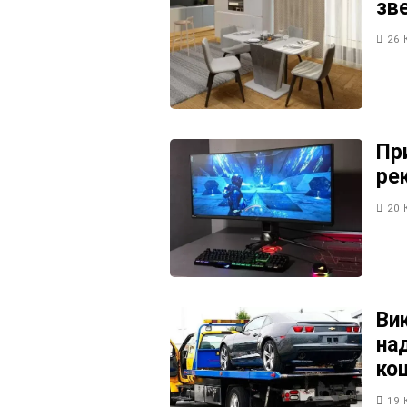
зв
26 
Пр
ре
20 
Ви
над
ко
19 