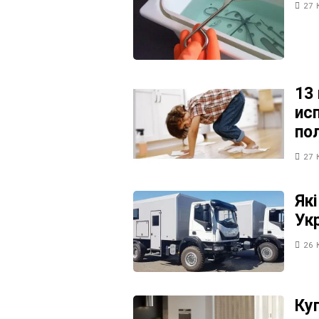
27 
13
ис
по
27 
Як
Ук
26 
Ку