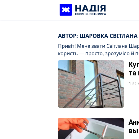
Skip
to
content
АВТОР:
ШАРОВКА СВІТЛАНА
Привіт! Мене звати Світлана Ша
користь — просто, зрозуміло й п
Ку
та
29 
Ан
вы