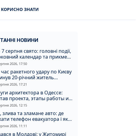
КОРИСНО ЗНАТИ
ТАННІ НОВИНИ
 7 серпня свято: головні події,
рковний календар та прикмети
я
ерпня 2026, 17:50
 час ракетного удару по Києву
инув 20-річний житель
томирщини
ерпня 2026, 17:21
уги архитектора в Одессе:
тав проекта, этапы работы и
оимость
ерпня 2026, 12:15
, злива та зламане авто: де
ати телефон евакуатора і як
натрапити на аферистів
ерпня 2026, 11:11
ався в Молдові: у Житомирі