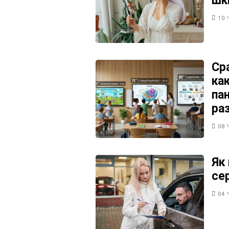
шк
10 
Ср
ка
па
ра
08 
Як
сер
04 