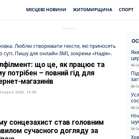
МІСЦЕВІ НОВИНИ
ЖИТОМИРЩИНА
СПОРТ
ОС
ровка. Люблю створювати тексти, які приносять
Яке
о суті. Пишу для онлайн-ЗМІ, зокрема «Надія».
це
лфілмент: що це, як працює та
дн
06 С
му потрібен – повний гід для
Під
заг
тернет-магазинів
Жи
06 С
Червня 2026, 14:08
Усл
сос
ст
06 С
Ніч
му сонцезахист став головним
шук
не 
06 С
авилом сучасного догляду за
Хов