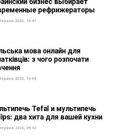
раинский бизнес выбирает
временные рефрижераторы
Червня 2026, 10:41
льська мова онлайн для
атківців: з чого розпочати
вчення
Червня 2026, 16:04
льтипечь Tefal и мультипечь
lips: два хита для вашей кухни
Червня 2026, 09:42