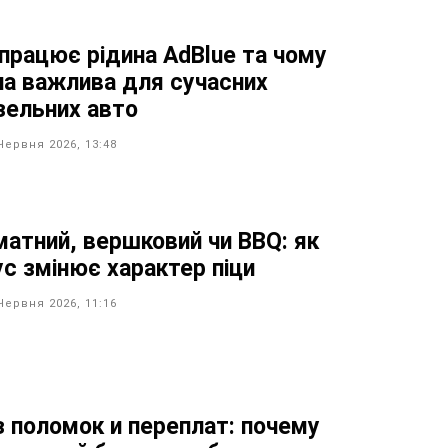
 працює рідина AdBlue та чому
на важлива для сучасних
зельних авто
Червня 2026, 13:48
матний, вершковий чи BBQ: як
ус змінює характер піци
Червня 2026, 11:16
з поломок и переплат: почему