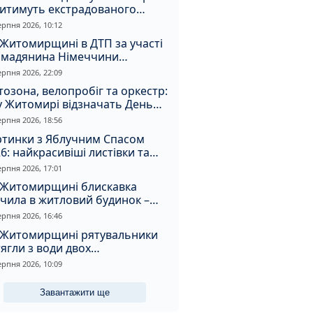
дитимуть екстрадованого
земця за сурогатний спирт і
ерпня 2026, 10:12
дмивання грошей
Житомирщині в ДТП за участі
омадянина Німеччини
страждали двоє людей
ерпня 2026, 22:09
озона, велопробіг та оркестр:
у Житомирі відзначать День
апора та День Незалежності
ерпня 2026, 18:56
ртинки з Яблучним Спасом
6: найкрасивіші листівки та
і привітання зі святом
ерпня 2026, 17:01
 Житомирщині блискавка
чила в житловий будинок –
алахнула пожежа
ерпня 2026, 16:46
 Житомирщині рятувальники
ягли з води двох
топельників
ерпня 2026, 10:09
Завантажити ще