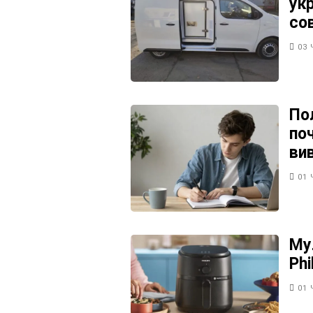
ук
со
03 
По
поч
ви
01 
Му
Phi
01 