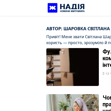
Skip
to
content
АВТОР:
ШАРОВКА СВІТЛАНА
Привіт! Мене звати Світлана Ша
користь — просто, зрозуміло й п
Фу
ко
ін
12 
Чо
пр