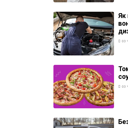
Як
во
ди
03 
То
со
03 
Бе