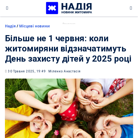
Skip
to
content
Надія
/
Місцеві новини
Більше не 1 червня: коли
житомиряни відзначатимуть
День захисту дітей у 2025 році
30 Травня 2025, 19:49
Міленко Анастасія