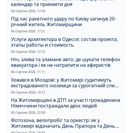
календар та прикмети дня
06 Серпня 2026, 17:50
Під час ракетного удару по Києву загинув 20-
річний житель Житомирщини
06 Серпня 2026, 17:21
Услуги архитектора в Одессе: состав проекта,
этапы работы и стоимость
06 Серпня 2026, 12:15
Ніч, злива та зламане авто: де шукати телефон
евакуатора і як не натрапити на аферистів
06 Серпня 2026, 11:11
Ховався в Молдові: у Житомирі судитимуть
екстрадованого іноземця за сурогатний спирт
і відмивання грошей
06 Серпня 2026, 10:12
На Житомирщині в ДТП за участі громадянина
Німеччини постраждали двоє людей
05 Серпня 2026, 22:09
Фотозона, велопробіг та оркестр: як у
Житомирі відзначать День Прапора та День
Незалежності
05 Серпня 2026, 18:56