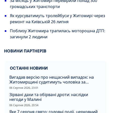
За місяць у Житомирі перевірили понад 300
громадських транспорти
Як курсуватимуть тролейбуси у Житомирі через
ремонт на Київській 26 липня
Поблизу Житомира трапилась моторошна ДТП:
загинули 2 людини
НОВИНИ ПАРТНЕРІВ
ОСТАННІ НОВИНИ
Вигадав версію про нещасний випадок: на
Житомирщині судитимуть чоловіка за
вбивство співмешканки
06 Серпня 2026, 23:01
Зірвані дахи та обірвані дроти: наслідки
негоди у Малині
06 Серпня 2026, 20:54
Яке 7 серпня свято: головні події, церковний