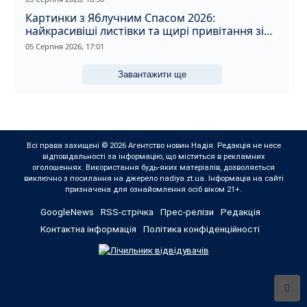
Картинки з Яблучним Спасом 2026:
найкрасивіші листівки та щирі привітання зі
святом
05 Серпня 2026, 17:01
Завантажити ще
Всі права захищені © 2026 Агентство новин Надія. Редакція не несе
відповідальності за інформацію, що міститься в рекламних
оголошеннях. Використання будь-яких матеріалів, дозволяється
виключно з посилання на джерело nadiya.zt.ua. Інформація на сайті
призначена для ознайомлення осіб віком 21+.
GoogleNews
RSS-стрічка
Прес-релізи
Редакція
Контактна інформація
Політика конфіденційності