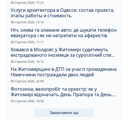
06 Серпня 2026, 17:21
Услуги архитектора в Одессе: состав проекта,
этапы работы и стоимость
06 Серпня 2026, 12:15
Ніч, злива та зламане авто: де шукати телефон
евакуатора і як не натрапити на аферистів
06 Серпня 2026, 11:11
Ховався в Молдові: у Житомирі судитимуть
екстрадованого іноземця за сурогатний спирт
і відмивання грошей
06 Серпня 2026, 10:12
На Житомирщині в ДТП за участі громадянина
Німеччини постраждали двоє людей
05 Серпня 2026, 22:09
Фотозона, велопробіг та оркестр: як у
Житомирі відзначать День Прапора та День
Незалежності
05 Серпня 2026, 18:56
Завантажити ще