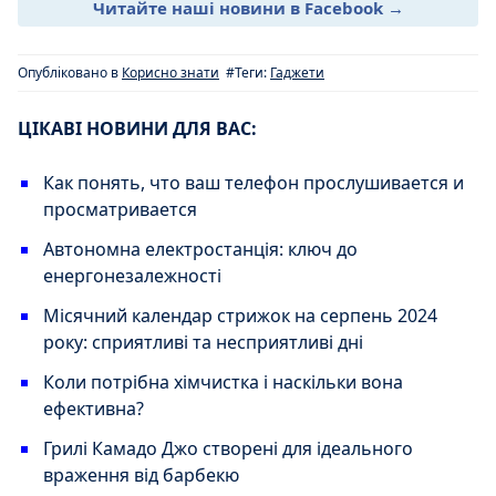
Читайте наші новини в Facebook →
Опубліковано в
Корисно знати
#Теги:
Гаджети
ЦІКАВІ НОВИНИ ДЛЯ ВАС:
Как понять, что ваш телефон прослушивается и
просматривается
Автономна електростанція: ключ до
енергонезалежності
Місячний календар стрижок на серпень 2024
року: сприятливі та несприятливі дні
Коли потрібна хімчистка і наскільки вона
ефективна?
Грилі Камадо Джо створені для ідеального
враження від барбекю