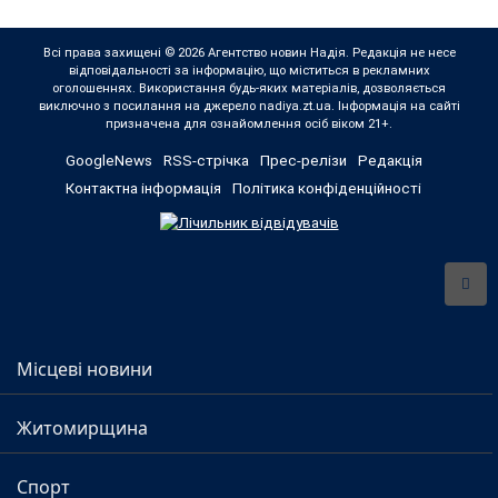
Всі права захищені © 2026 Агентство новин Надія. Редакція не несе
відповідальності за інформацію, що міститься в рекламних
оголошеннях. Використання будь-яких матеріалів, дозволяється
виключно з посилання на джерело nadiya.zt.ua. Інформація на сайті
призначена для ознайомлення осіб віком 21+.
GoogleNews
RSS-стрічка
Прес-релізи
Редакція
Контактна інформація
Політика конфіденційності
Місцеві новини
Житомирщина
Спорт