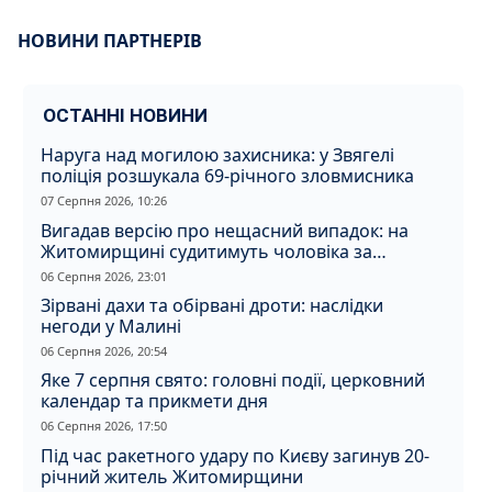
НОВИНИ ПАРТНЕРІВ
ОСТАННІ НОВИНИ
Наруга над могилою захисника: у Звягелі
поліція розшукала 69-річного зловмисника
07 Серпня 2026, 10:26
Вигадав версію про нещасний випадок: на
Житомирщині судитимуть чоловіка за
вбивство співмешканки
06 Серпня 2026, 23:01
Зірвані дахи та обірвані дроти: наслідки
негоди у Малині
06 Серпня 2026, 20:54
Яке 7 серпня свято: головні події, церковний
календар та прикмети дня
06 Серпня 2026, 17:50
Під час ракетного удару по Києву загинув 20-
річний житель Житомирщини