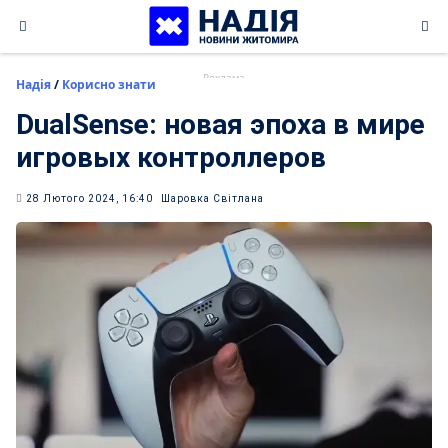
Skip
to
content
Надія
/
Корисно знати
DualSense: новая эпоха в мире
игровых контроллеров
28 Лютого 2024, 16:40
Шаровка Світлана