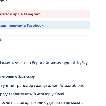
Житомира в Telegram →
наші новини в Facebook →
в
зьмуть участь в Європейському турнірі “Кубку
тартував у Житомирі
 гучний трансфер гравця олімпійської збірної
 представлятимуть Житомир у Києві
если на сьогодні: коли буде гра та де можна