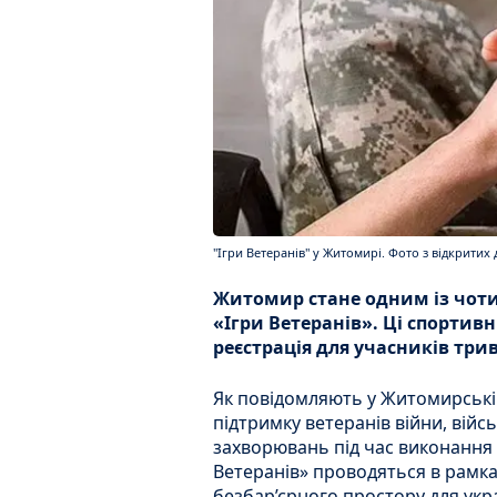
"Ігри Ветеранів" у Житомирі. Фото з відкритих
Житомир стане одним із чотир
«Ігри Ветеранів». Ці спортивн
реєстрація для учасників трив
Як повідомляють у Житомирській
підтримку ветеранів війни, війс
захворювань під час виконання с
Ветеранів» проводяться в рамках
безбар’єрного простору для укра