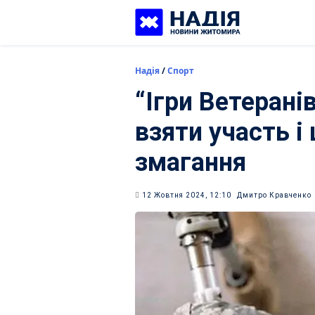
Skip
to
content
Надія
/
Спорт
“Ігри Ветерані
взяти участь і
змагання
12 Жовтня 2024, 12:10
Дмитро Кравченко