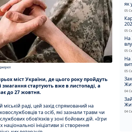
як 
Пр
05 С
Ка
202
щир
05 С
На
влу
сп
05 С
На
вит
 джерел
по
05 С
Зах
ьох міст України, де цього року пройдуть
Жи
і змагання стартують вже в листопаді, а
ріш
04 С
ає до 27 жовтня.
Зай
Жи
 міській раді, цей захід спрямований на
на
04 С
ьковослужбовців та осіб, які зазнали травм чи
лужбових обов’язків у зоні бойових дій. «Ігри
 національної ініціативи зі створення
їнських ветеранів.