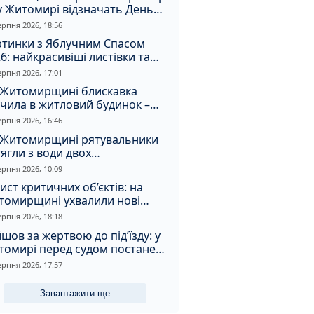
у Житомирі відзначать День
апора та День Незалежності
ерпня 2026, 18:56
ртинки з Яблучним Спасом
6: найкрасивіші листівки та
і привітання зі святом
ерпня 2026, 17:01
 Житомирщині блискавка
чила в житловий будинок –
алахнула пожежа
ерпня 2026, 16:46
 Житомирщині рятувальники
ягли з води двох
топельників
ерпня 2026, 10:09
ист критичних об’єктів: на
томирщині ухвалили нові
ення з безпеки
ерпня 2026, 18:18
шов за жертвою до під’їзду: у
томирі перед судом постане
падник
ерпня 2026, 17:57
Завантажити ще