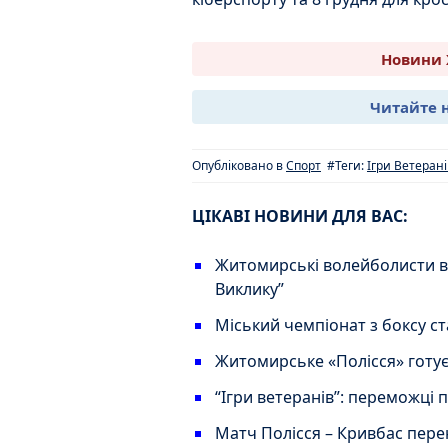
Новини 
Читайте 
Опубліковано в
Спорт
#Теги:
Ігри Ветерані
ЦІКАВІ НОВИНИ ДЛЯ ВАС:
Житомирські волейболисти ві
Виклику”
Міський чемпіонат з боксу с
Житомирське «Полісся» готує
“Ігри ветеранів”: переможці
Матч Полісся – Кривбас перен