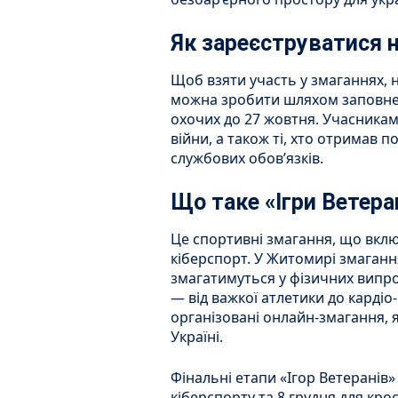
Як зареєструватися н
Щоб взяти участь у змаганнях, 
можна зробити шляхом заповн
охочих до 27 жовтня. Учасникам
війни, а також ті, хто отримав
службових обов’язків.
Що таке «Ігри Ветера
Це спортивні змагання, що вклю
кіберспорт. У Житомирі змагання
змагатимуться у фізичних випро
— від важкої атлетики до карді
організовані онлайн-змагання, я
Україні.
Фінальні етапи «Ігор Ветеранів» 
кіберспорту та 8 грудня для крос