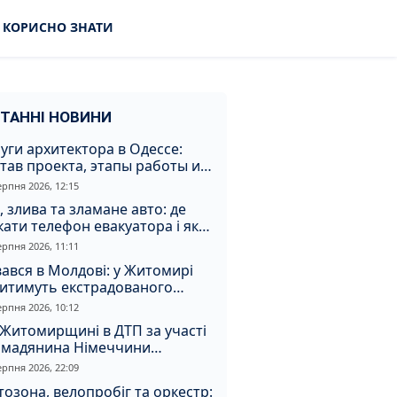
КОРИСНО ЗНАТИ
ТАННІ НОВИНИ
уги архитектора в Одессе:
тав проекта, этапы работы и
оимость
ерпня 2026, 12:15
, злива та зламане авто: де
ати телефон евакуатора і як
натрапити на аферистів
ерпня 2026, 11:11
ався в Молдові: у Житомирі
дитимуть екстрадованого
земця за сурогатний спирт і
ерпня 2026, 10:12
дмивання грошей
Житомирщині в ДТП за участі
омадянина Німеччини
страждали двоє людей
ерпня 2026, 22:09
озона, велопробіг та оркестр: