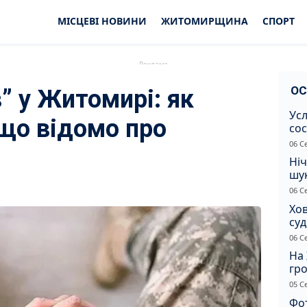
МІСЦЕВІ НОВИНИ
ЖИТОМИРЩИНА
СПОРТ
ОС
в” у Житомирі: як
Усл
 що відомо про
сос
ст
06 С
Ніч
шук
не 
06 С
Хов
су
іно
06 С
ві
На 
гр
по
05 С
Фот