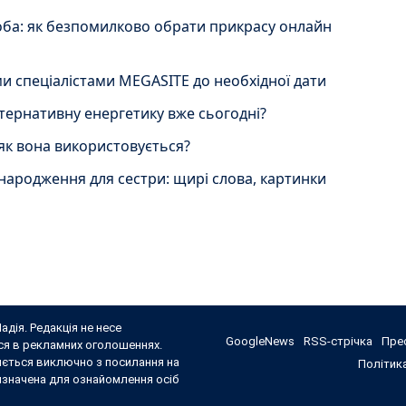
оба: як безпомилково обрати прикрасу онлайн
и спеціалістами MEGASITE до необхідної дати
ьтернативну енергетику вже сьогодні?
 як вона використовується?
народження для сестри: щирі слова, картинки
адія. Редакція не несе
GoogleNews
RSS-стрічка
Прес
ься в рекламних оголошеннях.
яється виключно з посилання на
Політика
ризначена для ознайомлення осіб