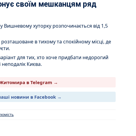
онує своїм мешканцям ряд
в у Вишневому хуторку розпочинається від 1,5
розташоване в тихому та спокійному місці, де
уєти.
варіант для тих, хто хоче придбати недорогий
 неподалік Києва.
Житомира в Telegram →
наші новини в Facebook →
хомість