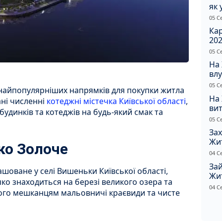
як 
Пр
05 С
Ка
202
щир
05 С
На
влу
сп
05 С
 найпопулярніших напрямків для покупки житла
На
ані численні
котеджні містечка Київської області
,
вит
динків та котеджів на будь-який смак та
по
05 С
Зах
Жи
ко Золоче
ріш
04 С
Зай
шоване у селі Вишеньки Київської області,
Жи
ечко знаходиться на березі великого озера та
на
04 С
його мешканцям мальовничі краєвиди та чисте