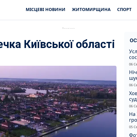
МІСЦЕВІ НОВИНИ
ЖИТОМИРЩИНА
СПОРТ
ОС
чка Київської області
Усл
сос
ст
06 С
Ніч
шук
не 
06 С
Хов
су
іно
06 С
ві
На 
гр
по
05 С
Фот