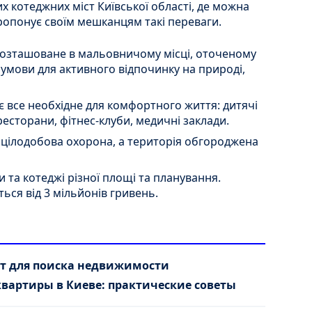
х котеджних міст Київської області, де можна
пропонує своїм мешканцям такі переваги.
розташоване в мальовничому місці, оточеному
і умови для активного відпочинку на природі,
 є все необхідне для комфортного життя: дитячі
есторани, фітнес-клуби, медичні заклади.
є цілодобова охорона, а територія обгороджена
 та котеджі різної площі та планування.
ься від 3 мільйонів гривень.
т для поиска недвижимости
квартиры в Киеве: практические советы