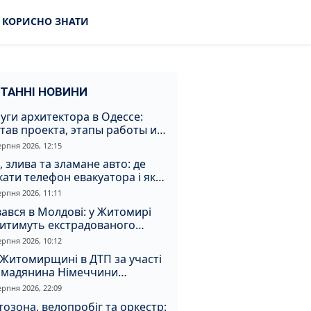
КОРИСНО ЗНАТИ
ТАННІ НОВИНИ
уги архитектора в Одессе:
тав проекта, этапы работы и
оимость
ерпня 2026, 12:15
, злива та зламане авто: де
ати телефон евакуатора і як
натрапити на аферистів
ерпня 2026, 11:11
ався в Молдові: у Житомирі
дитимуть екстрадованого
земця за сурогатний спирт і
ерпня 2026, 10:12
дмивання грошей
Житомирщині в ДТП за участі
омадянина Німеччини
страждали двоє людей
ерпня 2026, 22:09
озона, велопробіг та оркестр: