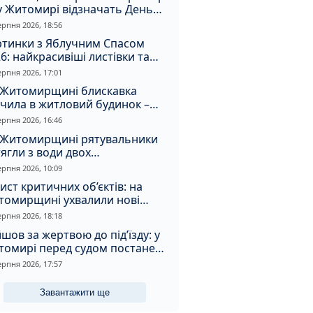
у Житомирі відзначать День
апора та День Незалежності
ерпня 2026, 18:56
ртинки з Яблучним Спасом
6: найкрасивіші листівки та
і привітання зі святом
ерпня 2026, 17:01
 Житомирщині блискавка
чила в житловий будинок –
алахнула пожежа
ерпня 2026, 16:46
 Житомирщині рятувальники
ягли з води двох
топельників
ерпня 2026, 10:09
ист критичних об’єктів: на
томирщині ухвалили нові
ення з безпеки
ерпня 2026, 18:18
шов за жертвою до під’їзду: у
томирі перед судом постане
падник
ерпня 2026, 17:57
Завантажити ще