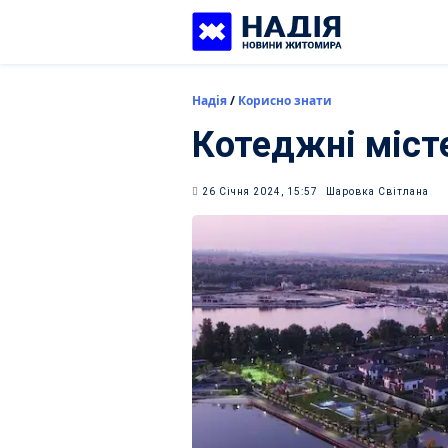
Skip
to
content
Надія
/
Корисно знати
Котеджні місте
26 Січня 2024, 15:57
Шаровка Світлана