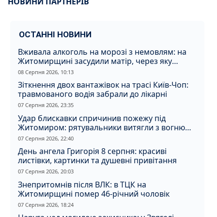
НОВИНИ ПАРТНЕРІВ
ОСТАННІ НОВИНИ
Вживала алкоголь на морозі з немовлям: на
Житомирщині засудили матір, через яку
дитина отримала обмороження
08 Серпня 2026, 10:13
Зіткнення двох вантажівок на трасі Київ-Чоп:
травмованого водія забрали до лікарні
07 Серпня 2026, 23:35
Удар блискавки спричинив пожежу під
Житомиром: рятувальники витягли з вогню
кота
07 Серпня 2026, 22:40
День ангела Григорія 8 серпня: красиві
листівки, картинки та душевні привітання
07 Серпня 2026, 20:03
Знепритомнів після ВЛК: в ТЦК на
Житомирщині помер 46-річний чоловік
07 Серпня 2026, 18:24