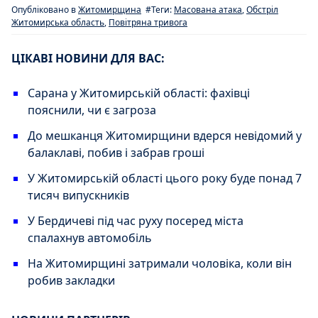
Опубліковано в
Житомирщина
#Теги:
Масована атака
,
Обстріл
Житомирська область
,
Повітряна тривога
ЦІКАВІ НОВИНИ ДЛЯ ВАС:
Сарана у Житомирській області: фахівці
пояснили, чи є загроза
До мешканця Житомирщини вдерся невідомий у
балаклаві, побив і забрав гроші
У Житомирській області цього року буде понад 7
тисяч випускників
У Бердичеві під час руху посеред міста
спалахнув автомобіль
На Житомирщині затримали чоловіка, коли він
робив закладки