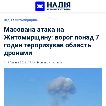
Skip
to
content
Надія
/
Житомирщина
Масована атака на
Житомирщину: ворог понад 7
годин тероризував область
дронами
13 Травня 2026, 17:43
Міленко Анастасія