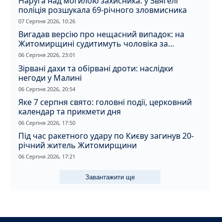
Наруга над могилою захисника: у Звягелі
поліція розшукала 69-річного зловмисника
07 Серпня 2026, 10:26
Вигадав версію про нещасний випадок: на
Житомирщині судитимуть чоловіка за
вбивство співмешканки
06 Серпня 2026, 23:01
Зірвані дахи та обірвані дроти: наслідки
негоди у Малині
06 Серпня 2026, 20:54
Яке 7 серпня свято: головні події, церковний
календар та прикмети дня
06 Серпня 2026, 17:50
Під час ракетного удару по Києву загинув 20-
річний житель Житомирщини
06 Серпня 2026, 17:21
Завантажити ще