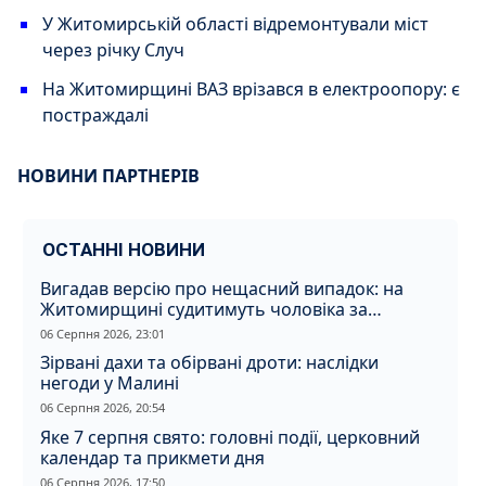
У Житомирській області відремонтували міст
через річку Случ
На Житомирщині ВАЗ врізався в електроопору: є
постраждалі
НОВИНИ ПАРТНЕРІВ
ОСТАННІ НОВИНИ
Вигадав версію про нещасний випадок: на
Житомирщині судитимуть чоловіка за
вбивство співмешканки
06 Серпня 2026, 23:01
Зірвані дахи та обірвані дроти: наслідки
негоди у Малині
06 Серпня 2026, 20:54
Яке 7 серпня свято: головні події, церковний
календар та прикмети дня
06 Серпня 2026, 17:50