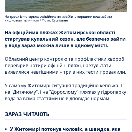
На трьох із чотирьох офіційних пляжів Житомирщини вода забита
кишковою паличкою / Фото: Суспільне
На офіційних пляжах Житомирської області
стартував купальний сезон, але безпечно зайти
у воду зараз можна лише в одному місті.
Обласний центр контролю та профілактики хвороб
перевірив чотири офіційні пляжі, і результати
виявилися невтішними – три з них тести провалили.
У самому Житомирі ситуація традиційно кепська. І
на “Дитячому”, і на “Дорослому” пляжах у гідропарку
вода за всіма статтями не відповідає нормам.
ЗАРАЗ ЧИТАЮТЬ
У Житомирі потонув чоловік, а швидка, яка