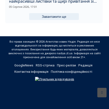
найкрасивіші листівки та щирі привітання зі
святом
05 Серпня 2026, 17:01
Завантажити ще
Всі права захищені © 2026 Агентство новин Надія. Редакція не несе
відповідальності за інформацію, що міститься в рекламних
оголошеннях. Використання будь-яких матеріалів, дозволяється
виключно з посилання на джерело nadiya.zt.ua. Інформація на сайті
призначена для ознайомлення осіб віком 21+.
GoogleNews
RSS-стрічка
Прес-релізи
Редакція
Контактна інформація
Політика конфіденційності