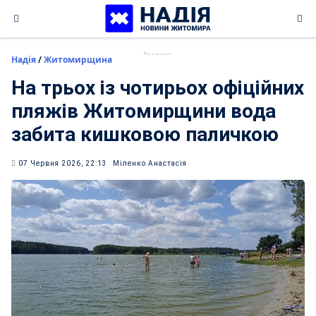
Skip
to
content
Надія
/
Житомирщина
На трьох із чотирьох офіційних
пляжів Житомирщини вода
забита кишковою паличкою
07 Червня 2026, 22:13
Міленко Анастасія