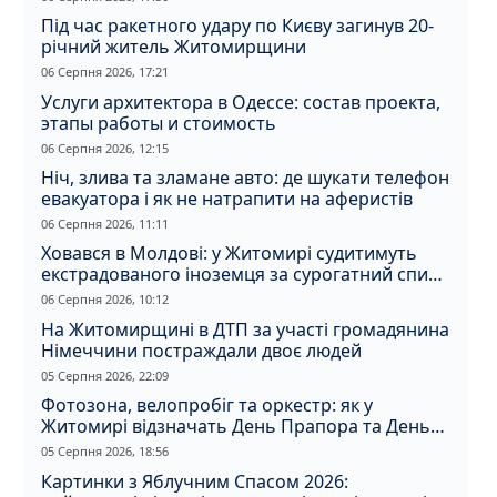
Під час ракетного удару по Києву загинув 20-
річний житель Житомирщини
06 Серпня 2026, 17:21
Услуги архитектора в Одессе: состав проекта,
этапы работы и стоимость
06 Серпня 2026, 12:15
Ніч, злива та зламане авто: де шукати телефон
евакуатора і як не натрапити на аферистів
06 Серпня 2026, 11:11
Ховався в Молдові: у Житомирі судитимуть
екстрадованого іноземця за сурогатний спирт
і відмивання грошей
06 Серпня 2026, 10:12
На Житомирщині в ДТП за участі громадянина
Німеччини постраждали двоє людей
05 Серпня 2026, 22:09
Фотозона, велопробіг та оркестр: як у
Житомирі відзначать День Прапора та День
Незалежності
05 Серпня 2026, 18:56
Картинки з Яблучним Спасом 2026: