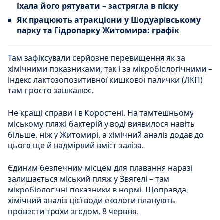
їхала його рятувати – застрягла в піску
Як працюють атракціони у Шодуарівському
парку та Гідропарку Житомира: графік
Там зафіксували серйозне перевищення як за
хімічними показниками, так і за мікробіологічними –
індекс лактозопозитивної кишкової палички (ЛКП)
там просто зашкалює.
Не кращі справи і в Коростені. На тамтешньому
міському пляжі бактерій у воді виявилося навіть
більше, ніж у Житомирі, а хімічний аналіз додав до
цього ще й надмірний вміст заліза.
Єдиним безпечним місцем для плавання наразі
залишається міський пляж у Звягелі – там
мікробіологічні показники в нормі. Щоправда,
хімічний аналіз цієї води екологи планують
провести трохи згодом, 8 червня.