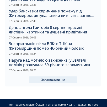
07 Серпня 2026, 23:35
Удар блискавки спричинив пожежу під
Житомиром: рятувальники витягли з вогню
кота
07 Серпня 2026, 22:40
День ангела Григорія 8 серпня: красиві
листівки, картинки та душевні привітання
07 Серпня 2026, 20:03
Знепритомнів після ВЛК: в ТЦК на
Житомирщині помер 46-річний чоловік
07 Серпня 2026, 18:24
Наруга над могилою захисника: у Звягелі
поліція розшукала 69-річного зловмисника
07 Серпня 2026, 10:26
Завантажити ще
Всі права захищені © 2026 Агентство новин Надія. Редакція не несе