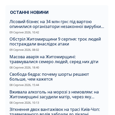
ОСТАННІ НОВИНИ
Лісовий бізнес на 34 млн грн: під вартою
опинилися організатори незаконної вирубки
на Житомирщині
09 Серпня 2026, 10:42
Обстріл Житомирщини 9 серпня: троє людей
постраждали внаслідок атаки
09 Серпня 2026, 08:02
Масова аварія на Житомирщині:
травмувалися семеро людей, серед них діти
08 Серпня 2026, 18:40
Свобода бедра: почему шорты решают
больше, чем кажется
08 Серпня 2026, 15:44
Вживала алкоголь на морозі з немовлям: на
Житомирщині засудили матір, через яку
дитина отримала обмороження
08 Серпня 2026, 10:13
Зіткнення двох вантажівок на трасі Київ-Чоп:
травмованого водія забрали до лікарні