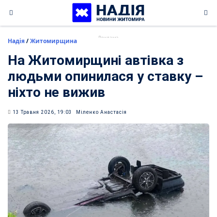
Skip
to
content
Надія
/
Житомирщина
На Житомирщині автівка з
людьми опинилася у ставку –
ніхто не вижив
13 Травня 2026, 19:03
Міленко Анастасія