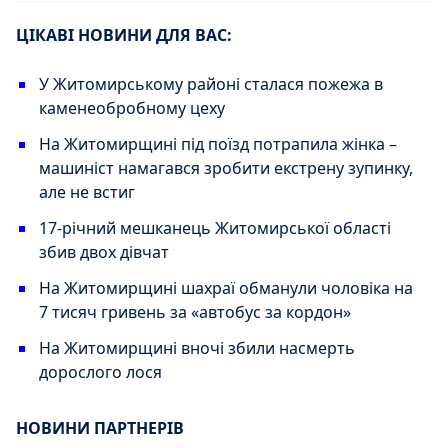
ЦІКАВІ НОВИНИ ДЛЯ ВАС:
У Житомирському районі сталася пожежа в
каменеобробному цеху
На Житомирщині під поїзд потрапила жінка –
машиніст намагався зробити екстрену зупинку,
але не встиг
17-річний мешканець Житомирської області
збив двох дівчат
На Житомирщині шахраї обманули чоловіка на
7 тисяч гривень за «автобус за кордон»
На Житомирщині вночі збили насмерть
дорослого лося
НОВИНИ ПАРТНЕРІВ