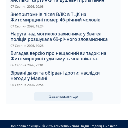
листівки, картинки та душевні привітання
07 Серпня 2026, 20:03
Знепритомнів після ВЛК: в ТЦК на
Житомирщині помер 46-річний чоловік
07 Серпня 2026, 18:24
Наруга над могилою захисника: у Звягелі
поліція розшукала 69-річного зловмисника
07 Серпня 2026, 10:26
Вигадав версію про нещасний випадок: на
Житомирщині судитимуть чоловіка за
вбивство співмешканки
06 Серпня 2026, 23:01
Зірвані дахи та обірвані дроти: наслідки
негоди у Малині
06 Серпня 2026, 20:54
Завантажити ще
Всі права захищені © 2026 Агентство новин Надія. Редакція не несе