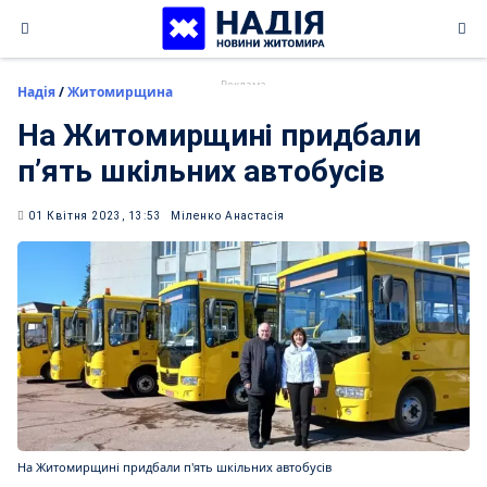
Skip
to
content
Надія
/
Житомирщина
На Житомирщині придбали
п’ять шкільних автобусів
01 Квітня 2023, 13:53
Міленко Анастасія
На Житомирщині придбали п'ять шкільних автобусів