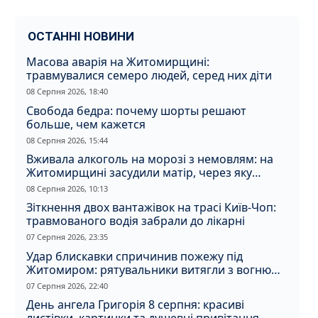
ОСТАННІ НОВИНИ
Масова аварія на Житомирщині:
травмувалися семеро людей, серед них діти
08 Серпня 2026, 18:40
Свобода бедра: почему шорты решают
больше, чем кажется
08 Серпня 2026, 15:44
Вживала алкоголь на морозі з немовлям: на
Житомирщині засудили матір, через яку
дитина отримала обмороження
08 Серпня 2026, 10:13
Зіткнення двох вантажівок на трасі Київ-Чоп:
травмованого водія забрали до лікарні
07 Серпня 2026, 23:35
Удар блискавки спричинив пожежу під
Житомиром: рятувальники витягли з вогню
кота
07 Серпня 2026, 22:40
День ангела Григорія 8 серпня: красиві