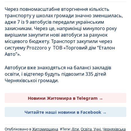
Через повномасштабне вторгнення кількість
транспорту у школах громади значно зменшилась,
адже 7 із 9 автобусів передали українським
захисникам. Через це, наприкінці минулого року
вирішили закупити нові автобуси за рахунок
місцевого бюджету. Транспорт закупили через
систуему Prozzoro у ТОВ «Торговий дім “Еталон
Авто”».
Автобуси вже знаходяться на балансі закладів
освіти, і відтепер будуть підвозити 335 дітей
Черняхівської громади.
Новини Житомира в Telegram →
Читайте наші новини в Facebook →
Опубліковано в
Житомирщина
#Теги:
Діти
,
Освіта
,
Учні
,
Черняхівська