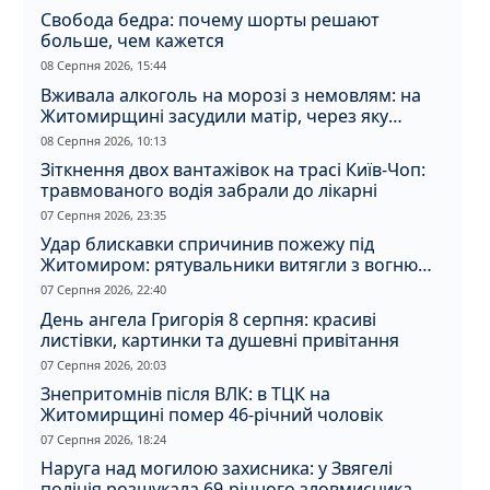
Свобода бедра: почему шорты решают
больше, чем кажется
08 Серпня 2026, 15:44
Вживала алкоголь на морозі з немовлям: на
Житомирщині засудили матір, через яку
дитина отримала обмороження
08 Серпня 2026, 10:13
Зіткнення двох вантажівок на трасі Київ-Чоп:
травмованого водія забрали до лікарні
07 Серпня 2026, 23:35
Удар блискавки спричинив пожежу під
Житомиром: рятувальники витягли з вогню
кота
07 Серпня 2026, 22:40
День ангела Григорія 8 серпня: красиві
листівки, картинки та душевні привітання
07 Серпня 2026, 20:03
Знепритомнів після ВЛК: в ТЦК на
Житомирщині помер 46-річний чоловік
07 Серпня 2026, 18:24
Наруга над могилою захисника: у Звягелі
поліція розшукала 69-річного зловмисника