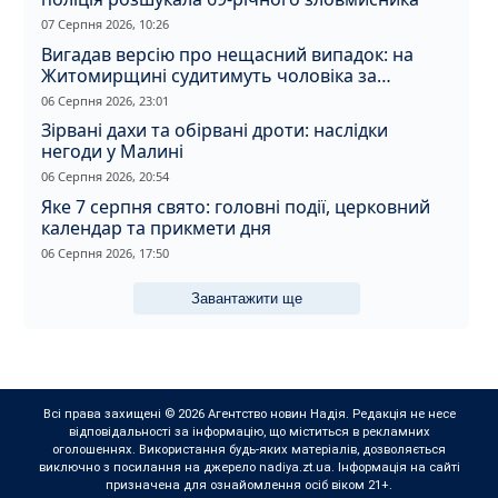
07 Серпня 2026, 10:26
Вигадав версію про нещасний випадок: на
Житомирщині судитимуть чоловіка за
вбивство співмешканки
06 Серпня 2026, 23:01
Зірвані дахи та обірвані дроти: наслідки
негоди у Малині
06 Серпня 2026, 20:54
Яке 7 серпня свято: головні події, церковний
календар та прикмети дня
06 Серпня 2026, 17:50
Завантажити ще
Всі права захищені © 2026 Агентство новин Надія. Редакція не несе
відповідальності за інформацію, що міститься в рекламних
оголошеннях. Використання будь-яких матеріалів, дозволяється
виключно з посилання на джерело nadiya.zt.ua. Інформація на сайті
призначена для ознайомлення осіб віком 21+.