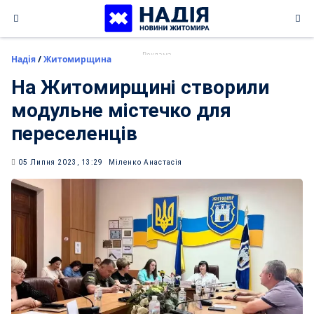
Skip
to
content
Надія
/
Житомирщина
На Житомирщині створили
модульне містечко для
переселенців
05 Липня 2023, 13:29
Міленко Анастасія