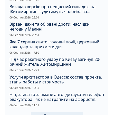
Вигадав версію про нещасний випадок: на
Житомирщині судитимуть чоловіка за
вбивство співмешканки
06 Серпня 2026, 23:01
Зірвані дахи та обірвані дроти: наслідки
негоди у Малині
06 Серпня 2026, 20:54
Яке 7 серпня свято: головні події, церковний
календар та прикмети дня
06 Серпня 2026, 17:50
Під час ракетного удару по Києву загинув 20-
річний житель Житомирщини
06 Серпня 2026, 17:21
Услуги архитектора в Одессе: состав проекта,
этапы работы и стоимость
06 Серпня 2026, 12:15
Ніч, злива та зламане авто: де шукати телефон
евакуатора і як не натрапити на аферистів
06 Серпня 2026, 11:11