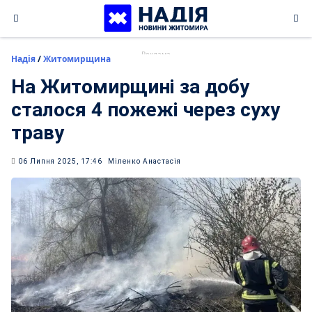
Skip
to
content
Надія
/
Житомирщина
На Житомирщині за добу
сталося 4 пожежі через суху
траву
06 Липня 2025, 17:46
Міленко Анастасія