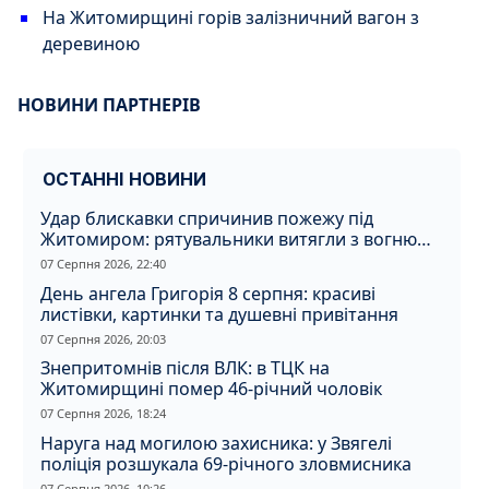
На Житомирщині горів залізничний вагон з
деревиною
НОВИНИ ПАРТНЕРІВ
ОСТАННІ НОВИНИ
Удар блискавки спричинив пожежу під
Житомиром: рятувальники витягли з вогню
кота
07 Серпня 2026, 22:40
День ангела Григорія 8 серпня: красиві
листівки, картинки та душевні привітання
07 Серпня 2026, 20:03
Знепритомнів після ВЛК: в ТЦК на
Житомирщині помер 46-річний чоловік
07 Серпня 2026, 18:24
Наруга над могилою захисника: у Звягелі
поліція розшукала 69-річного зловмисника
07 Серпня 2026, 10:26