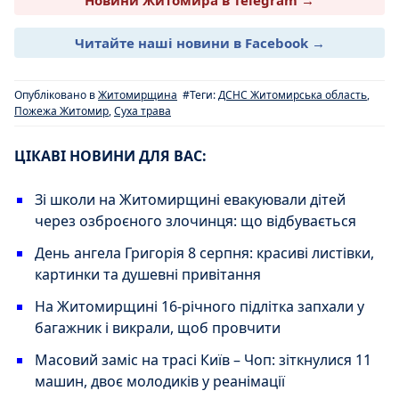
Новини Житомира в Telegram →
Читайте наші новини в Facebook →
Опубліковано в
Житомирщина
#Теги:
ДСНС Житомирська область
,
Пожежа Житомир
,
Суха трава
ЦІКАВІ НОВИНИ ДЛЯ ВАС:
Зі школи на Житомирщині евакуювали дітей
через озброєного злочинця: що відбувається
День ангела Григорія 8 серпня: красиві листівки,
картинки та душевні привітання
На Житомирщині 16-річного підлітка запхали у
багажник і викрали, щоб провчити
Масовий заміс на трасі Київ – Чоп: зіткнулися 11
машин, двоє молодиків у реанімації