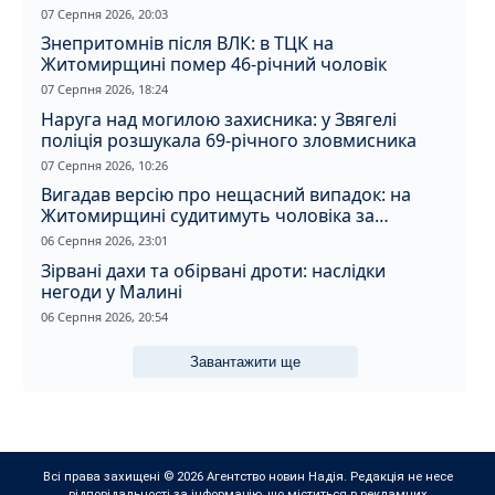
07 Серпня 2026, 20:03
Знепритомнів після ВЛК: в ТЦК на
Житомирщині помер 46-річний чоловік
07 Серпня 2026, 18:24
Наруга над могилою захисника: у Звягелі
поліція розшукала 69-річного зловмисника
07 Серпня 2026, 10:26
Вигадав версію про нещасний випадок: на
Житомирщині судитимуть чоловіка за
вбивство співмешканки
06 Серпня 2026, 23:01
Зірвані дахи та обірвані дроти: наслідки
негоди у Малині
06 Серпня 2026, 20:54
Завантажити ще
Всі права захищені © 2026 Агентство новин Надія. Редакція не несе
відповідальності за інформацію, що міститься в рекламних