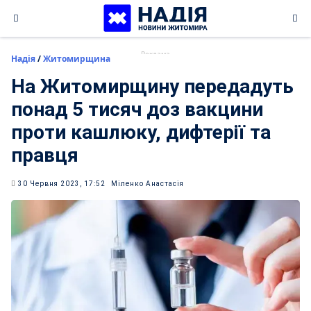
Skip
to
content
Надія
/
Житомирщина
На Житомирщину передадуть
понад 5 тисяч доз вакцини
проти кашлюку, дифтерії та
правця
30 Червня 2023, 17:52
Міленко Анастасія