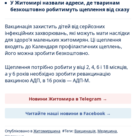
У Житомирі назвали адреси, де тваринам
безкоштовно робитимуть щеплення від сказу
Вакцинація захистить дітей від серйозних
інфекційних захворювань, які можуть мати наслідки
для здоро’я маленьких житомирян. Ці щеплення
входять до Календаря профілактичних щеплень,
його можна зробити безкоштовно.
Щеплення потрібно робити у віці 2, 4, 6 і 18 місяців,
а у 6 років необхідно зробити ревакцинацію
вакциною АДП, в 16 років — АДП-М.
Новини Житомира в Telegram →
Читайте наші новини в Facebook →
Опубліковано в
Житомирщина
#Теги:
Вакцинація
,
Медицина
,