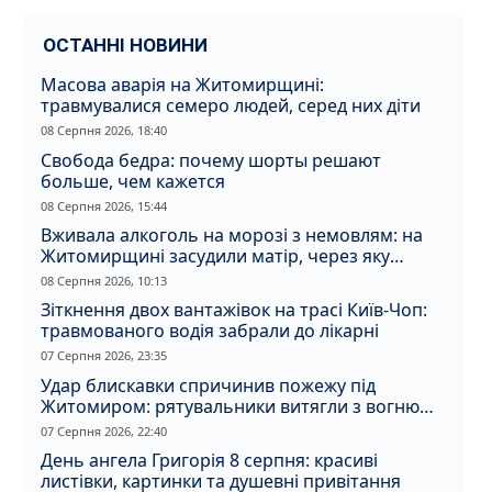
ОСТАННІ НОВИНИ
Масова аварія на Житомирщині:
травмувалися семеро людей, серед них діти
08 Серпня 2026, 18:40
Свобода бедра: почему шорты решают
больше, чем кажется
08 Серпня 2026, 15:44
Вживала алкоголь на морозі з немовлям: на
Житомирщині засудили матір, через яку
дитина отримала обмороження
08 Серпня 2026, 10:13
Зіткнення двох вантажівок на трасі Київ-Чоп:
травмованого водія забрали до лікарні
07 Серпня 2026, 23:35
Удар блискавки спричинив пожежу під
Житомиром: рятувальники витягли з вогню
кота
07 Серпня 2026, 22:40
День ангела Григорія 8 серпня: красиві
листівки, картинки та душевні привітання