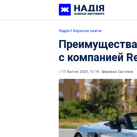
Skip
to
content
Надія
/
Корисно знати
Преимущества 
с компанией Re
17 Квітня 2025, 13:19
Шаровка Світлана