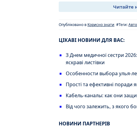
Читайте 
Опубліковано в
Корисно знати
#Теги:
Авто
ЦІКАВІ НОВИНИ ДЛЯ ВАС:
З Днем медичної сестри 2026:
яскраві листівки
Особенности выбора улья-ле
Прості та ефективні поради я
Кабель-каналы: как они защ
Від чого залежить, з якого б
НОВИНИ ПАРТНЕРІВ