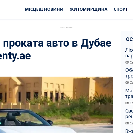
МІСЦЕВІ НОВИНИ
ЖИТОМИРЩИНА
СПОРТ
ОС
проката авто в Дубае
Ліс
nty.ae
ва
нез
09 С
Жи
Об
тр
вна
09 С
Ма
тр
сер
08 С
Св
ре
08 С
Вжи