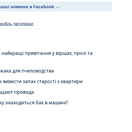
наші новини в Facebook →
мобіль
,
Автопрокат
 найкращі привітання у віршах, прозі та
жака для пчеловодства
к вивести запах старості з квартири
ищают провода
оку знаходиться бак в машині?