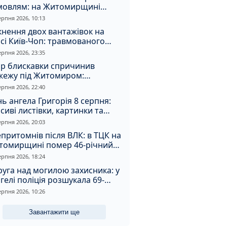
мовлям: на Житомирщині
удили матір, через яку дитина
ерпня 2026, 10:13
римала обмороження
кнення двох вантажівок на
сі Київ-Чоп: травмованого
ія забрали до лікарні
ерпня 2026, 23:35
ар блискавки спричинив
жежу під Житомиром:
увальники витягли з вогню
ерпня 2026, 22:40
а
ь ангела Григорія 8 серпня:
сиві листівки, картинки та
евні привітання
ерпня 2026, 20:03
притомнів після ВЛК: в ТЦК на
томирщині помер 46-річний
овік
ерпня 2026, 18:24
уга над могилою захисника: у
гелі поліція розшукала 69-
чного зловмисника
ерпня 2026, 10:26
Завантажити ще