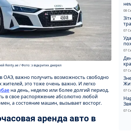
не
зас
08 С
от
Зіт
тра
вод
07 С
Уд
по
рят
07 С
кот
Ден
кра
й Renty.ae / Фото: з відкритих джерел
душ
07 С
 в ОАЭ, важно получить возможность свободно
Зне
х жителей, это тоже очень важно. И легко
Жи
чол
убае
на день, неделю или более долгий период.
07 С
ть в свое распоряжение абсолютно любой
Нар
мен, а состояние машин, вызывает восторг.
Звя
рі
07 С
часовая аренда авто в