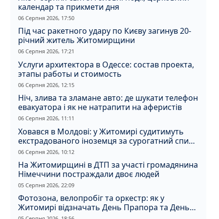
календар та прикмети дня
06 Серпня 2026, 17:50
Під час ракетного удару по Києву загинув 20-
річний житель Житомирщини
06 Серпня 2026, 17:21
Услуги архитектора в Одессе: состав проекта,
этапы работы и стоимость
06 Серпня 2026, 12:15
Ніч, злива та зламане авто: де шукати телефон
евакуатора і як не натрапити на аферистів
06 Серпня 2026, 11:11
Ховався в Молдові: у Житомирі судитимуть
екстрадованого іноземця за сурогатний спирт
і відмивання грошей
06 Серпня 2026, 10:12
На Житомирщині в ДТП за участі громадянина
Німеччини постраждали двоє людей
05 Серпня 2026, 22:09
Фотозона, велопробіг та оркестр: як у
Житомирі відзначать День Прапора та День
Незалежності
05 Серпня 2026, 18:56