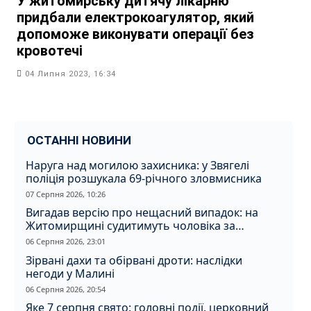
У житомирську дитячу лікарню
придбали електрокоагулятор, який
допоможе виконувати операції без
кровотечі
04 Липня 2023, 16:34
ОСТАННІ НОВИНИ
Наруга над могилою захисника: у Звягелі
поліція розшукала 69-річного зловмисника
07 Серпня 2026, 10:26
Вигадав версію про нещасний випадок: на
Житомирщині судитимуть чоловіка за
вбивство співмешканки
06 Серпня 2026, 23:01
Зірвані дахи та обірвані дроти: наслідки
негоди у Малині
06 Серпня 2026, 20:54
Яке 7 серпня свято: головні події, церковний