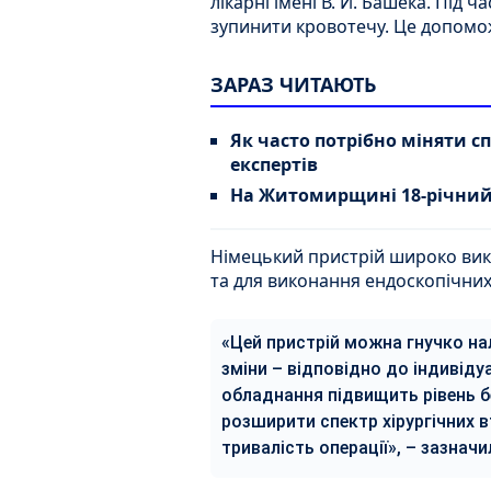
лікарні імені В. Й. Башека. Під 
зупинити кровотечу. Це допомож
ЗАРАЗ ЧИТАЮТЬ
Як часто потрібно міняти с
експертів
На Житомирщині 18-річний 
Німецький пристрій широко викор
та для виконання ендоскопічних
«Цей пристрій можна гнучко нал
зміни – відповідно до індивіду
обладнання підвищить рівень б
розширити спектр хірургічних 
тривалість операції», – зазначи