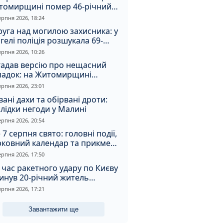
томирщині помер 46-річний
овік
ерпня 2026, 18:24
уга над могилою захисника: у
гелі поліція розшукала 69-
чного зловмисника
ерпня 2026, 10:26
гадав версію про нещасний
падок: на Житомирщині
итимуть чоловіка за вбивство
ерпня 2026, 23:01
івмешканки
вані дахи та обірвані дроти:
лідки негоди у Малині
ерпня 2026, 20:54
 7 серпня свято: головні події,
рковний календар та прикмети
я
ерпня 2026, 17:50
 час ракетного удару по Києву
инув 20-річний житель
томирщини
ерпня 2026, 17:21
Завантажити ще