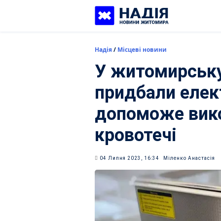
Skip
to
content
Надія
/
Місцеві новини
У житомирську
придбали елек
допоможе вико
кровотечі
04 Липня 2023, 16:34
Міленко Анастасія