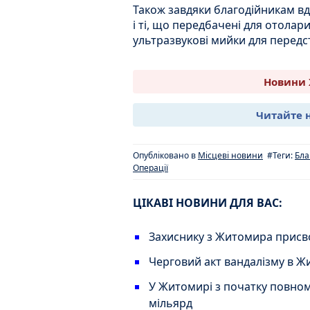
Також завдяки благодійникам вд
і ті, що передбачені для отолар
ультразвукові мийки для передс
Новини 
Читайте 
Опубліковано в
Місцеві новини
#Теги:
Бла
Операції
ЦІКАВІ НОВИНИ ДЛЯ ВАС:
Захиснику з Житомира присв
Черговий акт вандалізму в Ж
У Житомирі з початку повном
мільярд