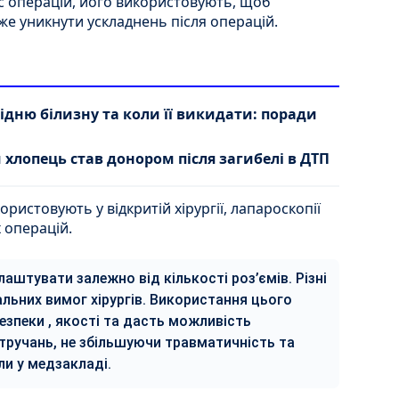
час операцій, його використовують, щоб
е уникнути ускладнень після операцій.
підню білизну та коли її викидати: поради
хлопець став донором після загибелі в ДТП
истовують у відкритій хірургії, лапароскопії
 операцій.
аштувати залежно від кількості роз’ємів. Різні
альних вимог хірургів. Використання цього
езпеки , якості та дасть можливість
втручань, не збільшуючи травматичність та
ли у медзакладі.