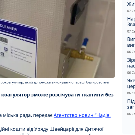
Жи
чол
07 С
Нар
Звя
рі
07 С
Ви
ви
суд
06 С
сп
Зір
нас
06 С
Яке
рокоагулятор, який допоможе виконувати операції без кровотечі
це
дн
06 С
 коагулятор зможе розсічувати тканини без
Під
заг
Жи
06 С
 міська рада, передає
Агентство новин “Надія.
йні кошти від Уряду Швейцарії для Дитячої