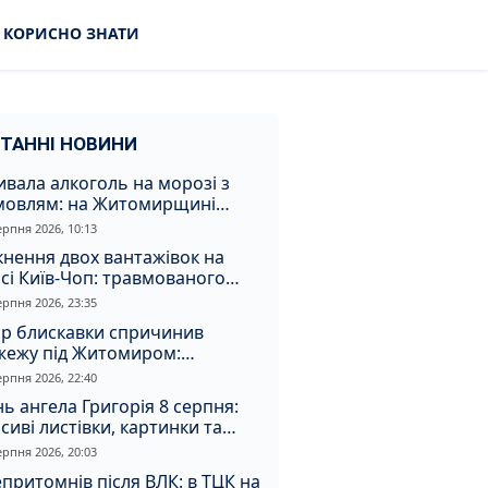
КОРИСНО ЗНАТИ
ТАННІ НОВИНИ
вала алкоголь на морозі з
мовлям: на Житомирщині
удили матір, через яку дитина
ерпня 2026, 10:13
римала обмороження
кнення двох вантажівок на
сі Київ-Чоп: травмованого
ія забрали до лікарні
ерпня 2026, 23:35
ар блискавки спричинив
жежу під Житомиром:
увальники витягли з вогню
ерпня 2026, 22:40
а
ь ангела Григорія 8 серпня:
сиві листівки, картинки та
евні привітання
ерпня 2026, 20:03
притомнів після ВЛК: в ТЦК на