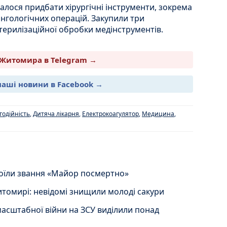
алося придбати хірургічні інструменти, зокрема
ингологічних операцій. Закупили три
терилізаційної обробки медінструментів.
Житомира в Telegram →
наші новини в Facebook →
годійність
,
Дитяча лікарня
,
Електрокоагулятор
,
Медицина
,
оїли звання «Майор посмертно»
итомирі: невідомі знищили молоді сакури
асштабної війни на ЗСУ виділили понад