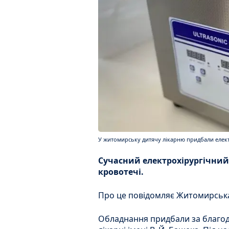
У житомирську дитячу лікарню придбали елект
Сучасний електрохірургічний
кровотечі.
Про це повідомляє Житомирська
Обладнання придбали за благоді