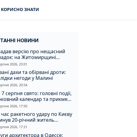
КОРИСНО ЗНАТИ
ТАННІ НОВИНИ
гадав версію про нещасний
падок: на Житомирщині
итимуть чоловіка за вбивство
ерпня 2026, 23:01
івмешканки
вані дахи та обірвані дроти:
лідки негоди у Малині
ерпня 2026, 20:54
 7 серпня свято: головні події,
рковний календар та прикмети
я
ерпня 2026, 17:50
 час ракетного удару по Києву
инув 20-річний житель
томирщини
ерпня 2026, 17:21
уги архитектора в Одессе: