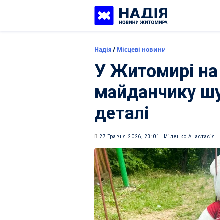
Skip
to
content
Надія
/
Місцеві новини
У Житомирі на
майданчику шу
деталі
27 Травня 2026, 23:01
Міленко Анастасія