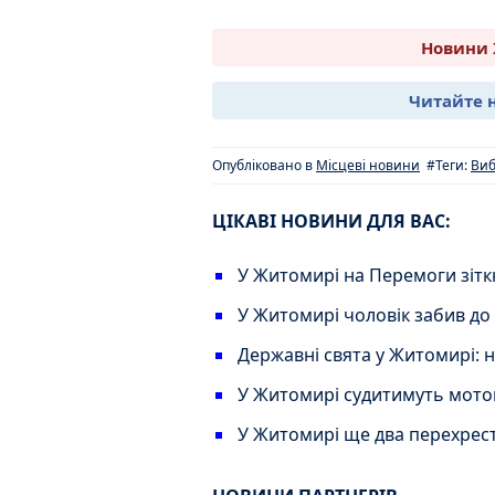
Новини 
Читайте 
Опубліковано в
Місцеві новини
#Теги:
Виб
ЦІКАВІ НОВИНИ ДЛЯ ВАС:
У Житомирі на Перемоги зітк
У Житомирі чоловік забив до
Державні свята у Житомирі: 
У Житомирі судитимуть мотоц
У Житомирі ще два перехрест