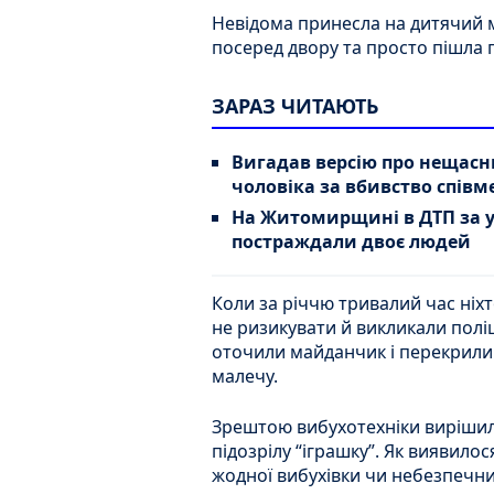
Невідома принесла на дитячий м
посеред двору та просто пішла г
ЗАРАЗ ЧИТАЮТЬ
Вигадав версію про нещас
чоловіка за вбивство спів
На Житомирщині в ДТП за 
постраждали двоє людей
Коли за річчю тривалий час ніхт
не ризикувати й викликали поліц
оточили майданчик і перекрили
малечу.
Зрештою вибухотехніки вирішили
підозрілу “іграшку”. Як виявилос
жодної вибухівки чи небезпечни