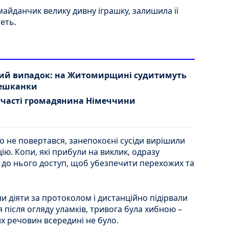
айданчик велику дивну іграшку, залишила її
еть.
ний випадок: на Житомирщині судитимуть
мешканки
участі громадянина Німеччини
о не повертався, занепокоєні сусіди вирішили
ію. Копи, які прибули на виклик, одразу
 до нього доступ, щоб убезпечити перехожих та
 діяти за протоколом і дистанційно підірвали
я після огляду уламків, тривога була хибною –
х речовин всередині не було.