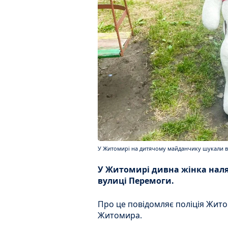
У Житомирі на дитячому майданчику шукали виб
У Житомирі дивна жінка наляк
вулиці Перемоги.
Про це повідомляє поліція Жит
Житомира.