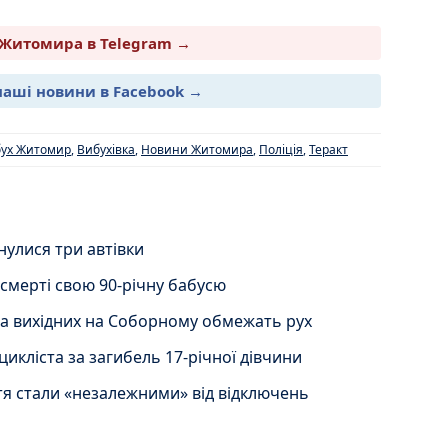
Житомира в Telegram →
наші новини в Facebook →
ух Житомир
,
Вибухівка
,
Новини Житомира
,
Поліція
,
Теракт
нулися три автівки
 смерті свою 90-річну бабусю
на вихідних на Соборному обмежать рух
икліста за загибель 17-річної дівчини
я стали «незалежними» від відключень