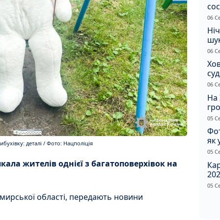
сос
ст
06 С
Ніч
шук
не 
06 С
Хов
су
іно
06 С
ві
На 
гр
по
05 С
Фот
як 
ухівку: деталі / Фото: Нацполіція
Пр
05 С
ала жителів однієї з багатоповерхівок на
Ка
202
щир
05 С
омирської області, передають новини