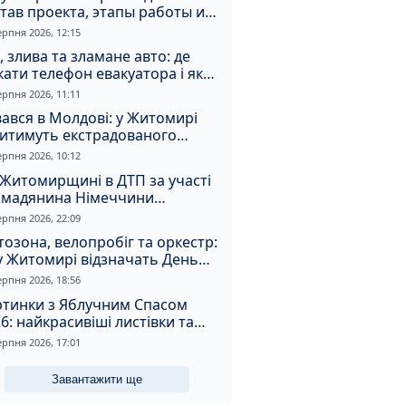
тав проекта, этапы работы и
оимость
ерпня 2026, 12:15
, злива та зламане авто: де
ати телефон евакуатора і як
натрапити на аферистів
ерпня 2026, 11:11
ався в Молдові: у Житомирі
дитимуть екстрадованого
земця за сурогатний спирт і
ерпня 2026, 10:12
дмивання грошей
Житомирщині в ДТП за участі
омадянина Німеччини
страждали двоє людей
ерпня 2026, 22:09
озона, велопробіг та оркестр:
у Житомирі відзначать День
апора та День Незалежності
ерпня 2026, 18:56
ртинки з Яблучним Спасом
6: найкрасивіші листівки та
і привітання зі святом
ерпня 2026, 17:01
Завантажити ще