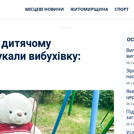
МІСЦЕВІ НОВИНИ
ЖИТОМИРЩИНА
СПОРТ
ОС
 дитячому
Ви
кали вибухівку:
ви
суд
06 С
сп
Зір
нас
06 С
Яке
це
дн
06 С
Під
заг
Жи
06 С
Усл