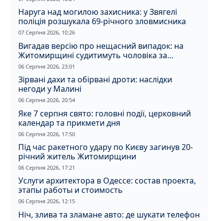
Наруга над могилою захисника: у Звягелі
поліція розшукала 69-річного зловмисника
07 Серпня 2026, 10:26
Вигадав версію про нещасний випадок: на
Житомирщині судитимуть чоловіка за
вбивство співмешканки
06 Серпня 2026, 23:01
Зірвані дахи та обірвані дроти: наслідки
негоди у Малині
06 Серпня 2026, 20:54
Яке 7 серпня свято: головні події, церковний
календар та прикмети дня
06 Серпня 2026, 17:50
Під час ракетного удару по Києву загинув 20-
річний житель Житомирщини
06 Серпня 2026, 17:21
Услуги архитектора в Одессе: состав проекта,
этапы работы и стоимость
06 Серпня 2026, 12:15
Ніч, злива та зламане авто: де шукати телефон