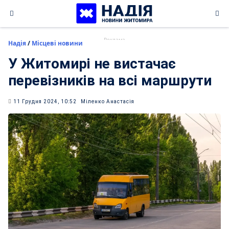
Skip
to
content
Надія
/
Місцеві новини
У Житомирі не вистачає
перевізників на всі маршрути
11 Грудня 2024, 10:52
Міленко Анастасія