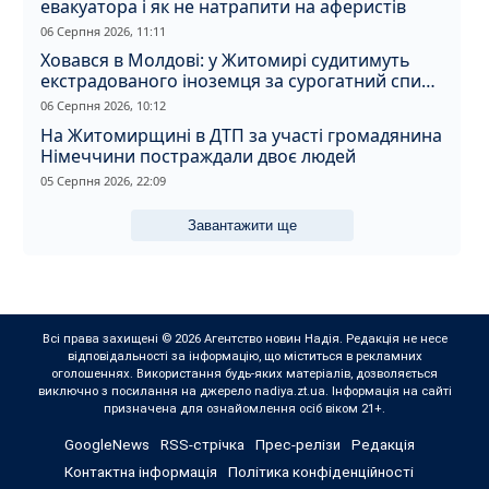
евакуатора і як не натрапити на аферистів
06 Серпня 2026, 11:11
Ховався в Молдові: у Житомирі судитимуть
екстрадованого іноземця за сурогатний спирт
і відмивання грошей
06 Серпня 2026, 10:12
На Житомирщині в ДТП за участі громадянина
Німеччини постраждали двоє людей
05 Серпня 2026, 22:09
Завантажити ще
Всі права захищені © 2026 Агентство новин Надія. Редакція не несе
відповідальності за інформацію, що міститься в рекламних
оголошеннях. Використання будь-яких матеріалів, дозволяється
виключно з посилання на джерело nadiya.zt.ua. Інформація на сайті
призначена для ознайомлення осіб віком 21+.
GoogleNews
RSS-стрічка
Прес-релізи
Редакція
Контактна інформація
Політика конфіденційності