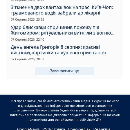
Зіткнення двох вантажівок на трасі Київ-Чоп:
травмованого водія забрали до лікарні
07 Серпня 2026, 23:35
Удар блискавки спричинив пожежу під
Житомиром: рятувальники витягли з вогню
кота
07 Серпня 2026, 22:40
День ангела Григорія 8 серпня: красиві
листівки, картинки та душевні привітання
07 Серпня 2026, 20:03
Завантажити ще
Всі права захищені © 2026 Агентство новин Надія. Редакція не несе
відповідальності за інформацію, що міститься в рекламних
оголошеннях. Використання будь-яких матеріалів, дозволяється
виключно з посилання на джерело nadiya.zt.ua. Інформація на сайті
призначена для ознайомлення осіб віком 21+.
GoogleNews
RSS-стрічка
Прес-релізи
Редакція