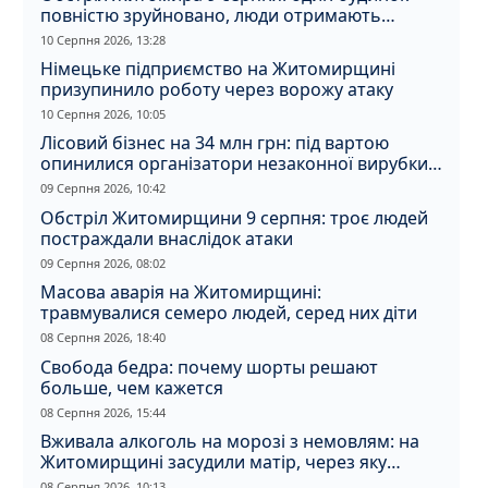
повністю зруйновано, люди отримають
компенсацію
10 Серпня 2026, 13:28
Німецьке підприємство на Житомирщині
призупинило роботу через ворожу атаку
10 Серпня 2026, 10:05
Лісовий бізнес на 34 млн грн: під вартою
опинилися організатори незаконної вирубки
на Житомирщині
09 Серпня 2026, 10:42
Обстріл Житомирщини 9 серпня: троє людей
постраждали внаслідок атаки
09 Серпня 2026, 08:02
Масова аварія на Житомирщині:
травмувалися семеро людей, серед них діти
08 Серпня 2026, 18:40
Свобода бедра: почему шорты решают
больше, чем кажется
08 Серпня 2026, 15:44
Вживала алкоголь на морозі з немовлям: на
Житомирщині засудили матір, через яку
дитина отримала обмороження
08 Серпня 2026, 10:13