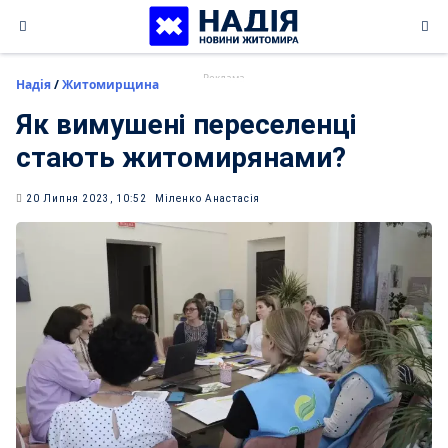
Skip
to
content
Надія
/
Житомирщина
Як вимушені переселенці
стають житомирянами?
20 Липня 2023, 10:52
Міленко Анастасія