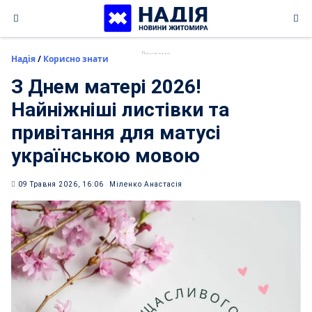
Skip
to
content
Надія
/
Корисно знати
З Днем матері 2026!
Найніжніші листівки та
привітання для матусі
українською мовою
09 Травня 2026, 16:06
Міленко Анастасія