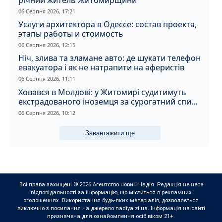
06 Серпня 2026, 17:21
Услуги архитектора в Одессе: состав проекта,
этапы работы и стоимость
06 Серпня 2026, 12:15
Ніч, злива та зламане авто: де шукати телефон
евакуатора і як не натрапити на аферистів
06 Серпня 2026, 11:11
Ховався в Молдові: у Житомирі судитимуть
екстрадованого іноземця за сурогатний спирт
і відмивання грошей
06 Серпня 2026, 10:12
Завантажити ще
Всі права захищені © 2026 Агентство новин Надія. Редакція не несе
відповідальності за інформацію, що міститься в рекламних
оголошеннях. Використання будь-яких матеріалів, дозволяється
виключно з посилання на джерело nadiya.zt.ua. Інформація на сайті
призначена для ознайомлення осіб віком 21+.