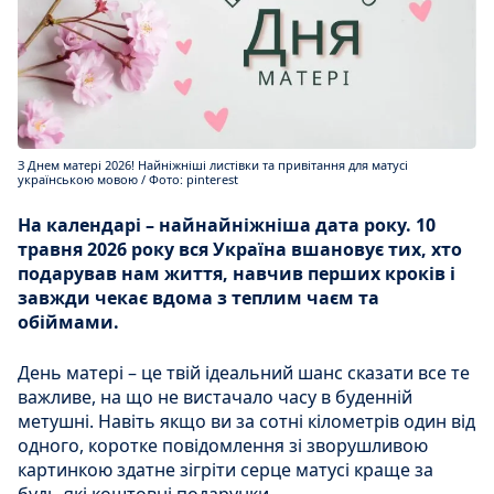
З Днем матері 2026! Найніжніші листівки та привітання для матусі
українською мовою / Фото: pinterest
На календарі – найнайніжніша дата року. 10
травня 2026 року вся Україна вшановує тих, хто
подарував нам життя, навчив перших кроків і
завжди чекає вдома з теплим чаєм та
обіймами.
День матері – це твій ідеальний шанс сказати все те
важливе, на що не вистачало часу в буденній
метушні. Навіть якщо ви за сотні кілометрів один від
одного, коротке повідомлення зі зворушливою
картинкою здатне зігріти серце матусі краще за