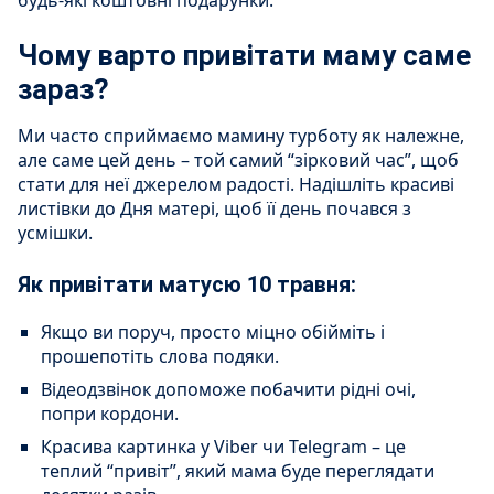
будь-які коштовні подарунки.
Чому варто привітати маму саме
зараз?
Ми часто сприймаємо мамину турботу як належне,
але саме цей день – той самий “зірковий час”, щоб
стати для неї джерелом радості. Надішліть красиві
листівки до Дня матері, щоб її день почався з
усмішки.
Як привітати матусю 10 травня:
Якщо ви поруч, просто міцно обійміть і
прошепотіть слова подяки.
Відеодзвінок допоможе побачити рідні очі,
попри кордони.
Красива картинка у Viber чи Telegram – це
теплий “привіт”, який мама буде переглядати