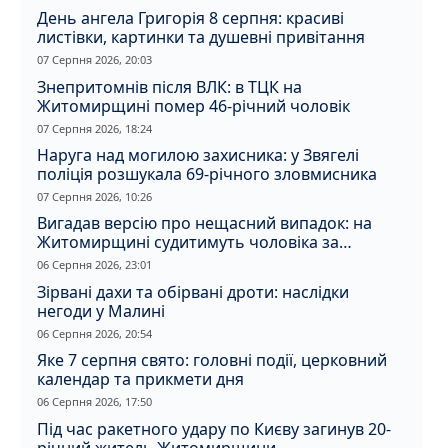
День ангела Григорія 8 серпня: красиві
листівки, картинки та душевні привітання
07 Серпня 2026, 20:03
Знепритомнів після ВЛК: в ТЦК на
Житомирщині помер 46-річний чоловік
07 Серпня 2026, 18:24
Наруга над могилою захисника: у Звягелі
поліція розшукала 69-річного зловмисника
07 Серпня 2026, 10:26
Вигадав версію про нещасний випадок: на
Житомирщині судитимуть чоловіка за
вбивство співмешканки
06 Серпня 2026, 23:01
Зірвані дахи та обірвані дроти: наслідки
негоди у Малині
06 Серпня 2026, 20:54
Яке 7 серпня свято: головні події, церковний
календар та прикмети дня
06 Серпня 2026, 17:50
Під час ракетного удару по Києву загинув 20-
річний житель Житомирщини