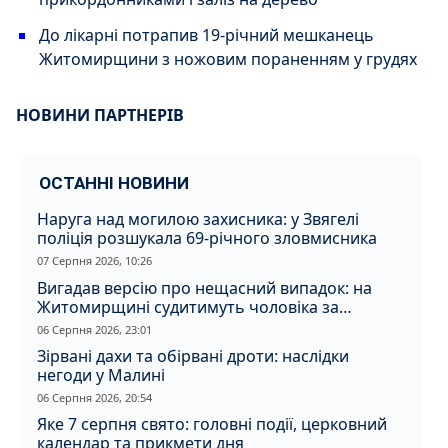
До лікарні потрапив 19-річний мешканець
Житомирщини з ножовим пораненням у грудях
НОВИНИ ПАРТНЕРІВ
ОСТАННІ НОВИНИ
Наруга над могилою захисника: у Звягелі
поліція розшукала 69-річного зловмисника
07 Серпня 2026, 10:26
Вигадав версію про нещасний випадок: на
Житомирщині судитимуть чоловіка за
вбивство співмешканки
06 Серпня 2026, 23:01
Зірвані дахи та обірвані дроти: наслідки
негоди у Малині
06 Серпня 2026, 20:54
Яке 7 серпня свято: головні події, церковний
календар та прикмети дня