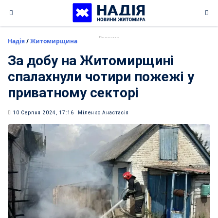
Skip
to
content
Надія
/
Житомирщина
За добу на Житомирщині
спалахнули чотири пожежі у
приватному секторі
10 Серпня 2024, 17:16
Міленко Анастасія