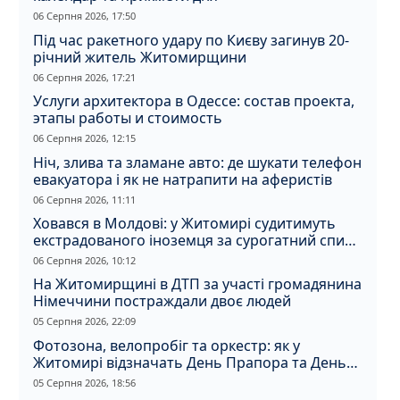
06 Серпня 2026, 17:50
Під час ракетного удару по Києву загинув 20-
річний житель Житомирщини
06 Серпня 2026, 17:21
Услуги архитектора в Одессе: состав проекта,
этапы работы и стоимость
06 Серпня 2026, 12:15
Ніч, злива та зламане авто: де шукати телефон
евакуатора і як не натрапити на аферистів
06 Серпня 2026, 11:11
Ховався в Молдові: у Житомирі судитимуть
екстрадованого іноземця за сурогатний спирт
і відмивання грошей
06 Серпня 2026, 10:12
На Житомирщині в ДТП за участі громадянина
Німеччини постраждали двоє людей
05 Серпня 2026, 22:09
Фотозона, велопробіг та оркестр: як у
Житомирі відзначать День Прапора та День
Незалежності
05 Серпня 2026, 18:56