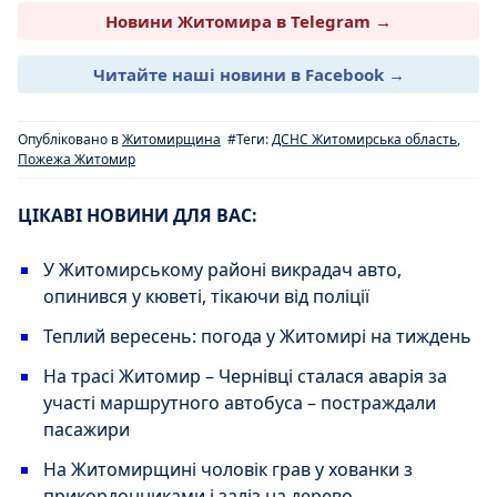
Новини Житомира в Telegram →
Читайте наші новини в Facebook →
Опубліковано в
Житомирщина
#Теги:
ДСНС Житомирська область
,
Пожежа Житомир
ЦІКАВІ НОВИНИ ДЛЯ ВАС:
У Житомирському районі викрадач авто,
опинився у кюветі, тікаючи від поліції
Теплий вересень: погода у Житомирі на тиждень
На трасі Житомир – Чернівці сталася аварія за
участі маршрутного автобуса – постраждали
пасажири
На Житомирщині чоловік грав у хованки з
прикордонниками і заліз на дерево