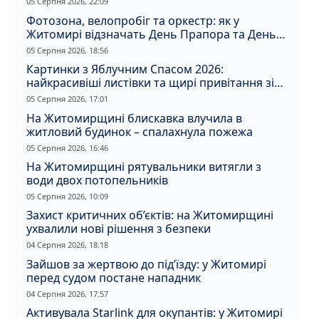
05 Серпня 2026, 22:09
Фотозона, велопробіг та оркестр: як у
Житомирі відзначать День Прапора та День
Незалежності
05 Серпня 2026, 18:56
Картинки з Яблучним Спасом 2026:
найкрасивіші листівки та щирі привітання зі
святом
05 Серпня 2026, 17:01
На Житомирщині блискавка влучила в
житловий будинок – спалахнула пожежа
05 Серпня 2026, 16:46
На Житомирщині рятувальники витягли з
води двох потопельників
05 Серпня 2026, 10:09
Захист критичних об’єктів: на Житомирщині
ухвалили нові рішення з безпеки
04 Серпня 2026, 18:18
Зайшов за жертвою до під’їзду: у Житомирі
перед судом постане нападник
04 Серпня 2026, 17:57
Активувала Starlink для окупантів: у Житомирі