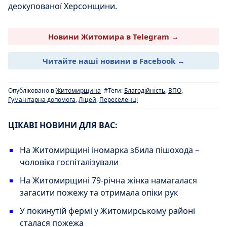
деокупованої Херсонщини.
Новини Житомира в Telegram →
Читайте наші новини в Facebook →
Опубліковано в
Житомирщина
#Теги:
Благодійність
,
ВПО
,
Гуманітарна допомога
,
Ліцей
,
Переселенці
ЦІКАВІ НОВИНИ ДЛЯ ВАС:
На Житомирщині іномарка збила пішохода –
чоловіка госпіталізували
На Житомирщині 79-річна жінка намагалася
загасити пожежу та отримала опіки рук
У покинутій фермі у Житомирському районі
сталася пожежа