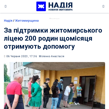
Skip
to
content
Надія
/
Житомирщина
За підтримки житомирського
ліцею 200 родин щомісяця
отримують допомогу
06 Червня 2023, 17:36
Міленко Анастасія