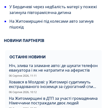
У Бердичеві через недбалість матері у пожежі
загинула півторамісячна дитина
На Житомирщині під колесами авто загинув
пішохід
НОВИНИ ПАРТНЕРІВ
ОСТАННІ НОВИНИ
Ніч, злива та зламане авто: де шукати телефон
евакуатора і як не натрапити на аферистів
06 Серпня 2026, 11:11
Ховався в Молдові: у Житомирі судитимуть
екстрадованого іноземця за сурогатний спирт
і відмивання грошей
06 Серпня 2026, 10:12
На Житомирщині в ДТП за участі громадянина
Німеччини постраждали двоє людей