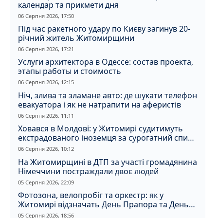
календар та прикмети дня
06 Серпня 2026, 17:50
Під час ракетного удару по Києву загинув 20-
річний житель Житомирщини
06 Серпня 2026, 17:21
Услуги архитектора в Одессе: состав проекта,
этапы работы и стоимость
06 Серпня 2026, 12:15
Ніч, злива та зламане авто: де шукати телефон
евакуатора і як не натрапити на аферистів
06 Серпня 2026, 11:11
Ховався в Молдові: у Житомирі судитимуть
екстрадованого іноземця за сурогатний спирт
і відмивання грошей
06 Серпня 2026, 10:12
На Житомирщині в ДТП за участі громадянина
Німеччини постраждали двоє людей
05 Серпня 2026, 22:09
Фотозона, велопробіг та оркестр: як у
Житомирі відзначать День Прапора та День
Незалежності
05 Серпня 2026, 18:56