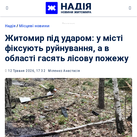
Skip
to
content
Надія
/
Місцеві новини
Житомир під ударом: у місті
фіксують руйнування, а в
області гасять лісову пожежу
12 Травня 2026, 17:32
Міленко Анастасія