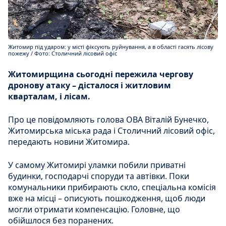
Житомир під ударом: у місті фіксують руйнування, а в області гасять лісову
пожежу / Фото: Столичний лісовий офіс
Житомирщина сьогодні пережила чергову
дронову атаку – дісталося і житловим
кварталам, і лісам.
Про це повідомляють голова ОВА Віталій Бунечко,
Житомирська міська рада і Столичний лісовий офіс,
передають новини Житомира.
У самому Житомирі уламки побили приватні
будинки, господарчі споруди та автівки. Поки
комунальники прибирають скло, спеціальна комісія
вже на місці – описують пошкодження, щоб люди
могли отримати компенсацію. Головне, що
обійшлося без поранених.