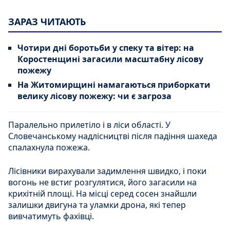
ЗАРАЗ ЧИТАЮТЬ
Чотири дні боротьби у спеку та вітер: на
Коростенщині загасили масштабну лісову
пожежу
На Житомирщині намагаються приборкати
велику лісову пожежу: чи є загроза
Паралельно прилетіло і в ліси області. У
Словечанському надлісництві після падіння шахеда
спалахнула пожежа.
Лісівники вирахували задимлення швидко, і поки
вогонь не встиг розгулятися, його загасили на
крихітній площі. На місці серед сосен знайшли
залишки двигуна та уламки дрона, які тепер
вивчатимуть фахівці.