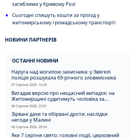
загиблими у Кривому Розі
Сьогодні спишуть кошти за проїзд у
житомирському громадському транспорті
НОВИНИ ПАРТНЕРІВ
ОСТАННІ НОВИНИ
Наруга над могилою захисника: у Звягелі
поліція розшукала 69-річного зловмисника
07 Серпня 2026, 10:26
Вигадав версію про нещасний випадок: на
Житомирщині судитимуть чоловіка за
вбивство співмешканки
06 Серпня 2026, 23:01
Зірвані дахи та обірвані дроти: наслідки
негоди у Малині
06 Серпня 2026, 20:54
Яке 7 серпня свято: головні події, церковний