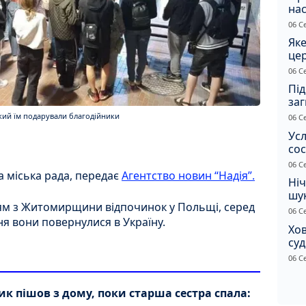
нас
06 С
Яке
це
дн
06 С
Під
заг
Жи
який їм подарували благодійники
06 С
Усл
сос
ст
06 С
 міська рада, передає
Агентство новин “Надія”.
Ніч
шук
тям з Житомирщини відпочинок у Польщі, серед
не 
06 С
вня вони повернулися в Україну.
Хов
су
іно
06 С
ві
к пішов з дому, поки старша сестра спала: