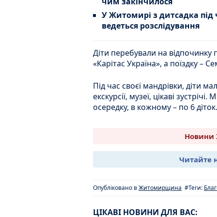
чим закінчилося
У Житомирі з дитсадка під 
ведеться розслідування
Діти перебували на відпочинку 
«Карітас Україна», а поїздку – С
Під час своєї мандрівки, діти ма
екскурсії, музеї, цікаві зустрічі
осередку, в кожному – по 6 діток
Новини 
Читайте 
Опубліковано в
Житомирщина
#Теги:
Благ
ЦІКАВІ НОВИНИ ДЛЯ ВАС: