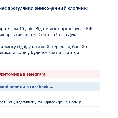
час прогулянки зник 5-річний хлопчик:
протягом 10 днів. Відпочинок організував БФ
емінарський костел Святого Яна з Дуклі.
ли змогу відвідувати майстеркласи, басейн,
. Мешкали вони у будиночках на території
.
Житомира в Telegram →
наші новини в Facebook →
одійність
,
Відпочинок
,
Діти
,
Карітас Україна
,
Польща