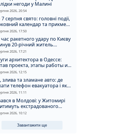
лідки негоди у Малині
ерпня 2026, 20:54
 7 серпня свято: головні події,
рковний календар та прикмети
я
ерпня 2026, 17:50
 час ракетного удару по Києву
инув 20-річний житель
томирщини
ерпня 2026, 17:21
уги архитектора в Одессе:
тав проекта, этапы работы и
оимость
ерпня 2026, 12:15
, злива та зламане авто: де
ати телефон евакуатора і як
натрапити на аферистів
ерпня 2026, 11:11
ався в Молдові: у Житомирі
дитимуть екстрадованого
земця за сурогатний спирт і
ерпня 2026, 10:12
дмивання грошей
Завантажити ще