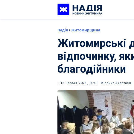
Skip
to
content
Надія
/
Житомирщина
Житомирські д
відпочинку, як
благодійники
15 Червня 2023, 14:41
Міленко Анастасія