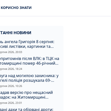
КОРИСНО ЗНАТИ
ТАННІ НОВИНИ
ь ангела Григорія 8 серпня:
сиві листівки, картинки та
евні привітання
ерпня 2026, 20:03
притомнів після ВЛК: в ТЦК на
томирщині помер 46-річний
овік
ерпня 2026, 18:24
уга над могилою захисника: у
гелі поліція розшукала 69-
чного зловмисника
ерпня 2026, 10:26
гадав версію про нещасний
падок: на Житомирщині
итимуть чоловіка за вбивство
ерпня 2026, 23:01
івмешканки
вані дахи та обірвані дроти: