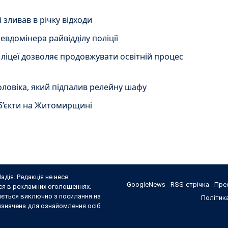
зливав в річку відходи
домінера райвідділу поліції
ліцеї дозволяє продовжувати освітній процес
ловіка, який підпалив релейну шафу
б’єкти на Житомирщині
адія. Редакція не несе
GoogleNews
RSS-стрічка
Прес
ься в рекламних оголошеннях.
яється виключно з посилання на
Політика
ризначена для ознайомлення осіб