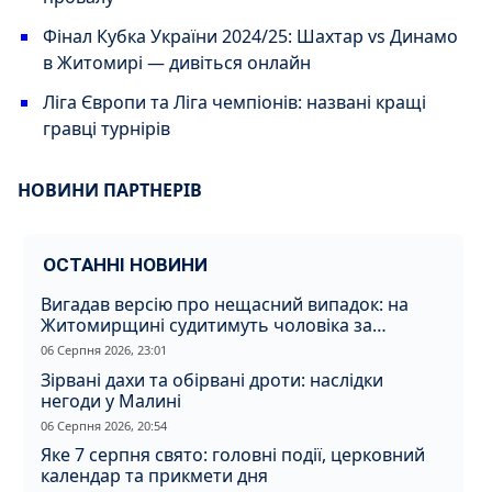
Фінал Кубка України 2024/25: Шахтар vs Динамо
в Житомирі — дивіться онлайн
Ліга Європи та Ліга чемпіонів: названі кращі
гравці турнірів
НОВИНИ ПАРТНЕРІВ
ОСТАННІ НОВИНИ
Вигадав версію про нещасний випадок: на
Житомирщині судитимуть чоловіка за
вбивство співмешканки
06 Серпня 2026, 23:01
Зірвані дахи та обірвані дроти: наслідки
негоди у Малині
06 Серпня 2026, 20:54
Яке 7 серпня свято: головні події, церковний
календар та прикмети дня