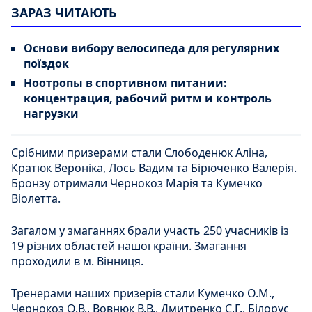
ЗАРАЗ ЧИТАЮТЬ
Основи вибору велосипеда для регулярних
поїздок
Ноотропы в спортивном питании:
концентрация, рабочий ритм и контроль
нагрузки
Срібними призерами стали Слободенюк Аліна,
Кратюк Вероніка, Лось Вадим та Бірюченко Валерія.
Бронзу отримали Чернокоз Марія та Кумечко
Віолетта.
Загалом у змаганнях брали участь 250 учасників із
19 різних областей нашої країни. Змагання
проходили в м. Вінниця.
Тренерами наших призерів стали Кумечко О.М.,
Чернокоз О.В., Вовнюк В.В., Дмитренко С.Г., Білорус