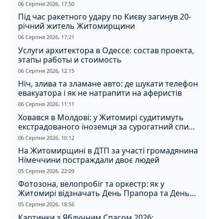
06 Серпня 2026, 17:50
Під час ракетного удару по Києву загинув 20-
річний житель Житомирщини
06 Серпня 2026, 17:21
Услуги архитектора в Одессе: состав проекта,
этапы работы и стоимость
06 Серпня 2026, 12:15
Ніч, злива та зламане авто: де шукати телефон
евакуатора і як не натрапити на аферистів
06 Серпня 2026, 11:11
Ховався в Молдові: у Житомирі судитимуть
екстрадованого іноземця за сурогатний спирт
і відмивання грошей
06 Серпня 2026, 10:12
На Житомирщині в ДТП за участі громадянина
Німеччини постраждали двоє людей
05 Серпня 2026, 22:09
Фотозона, велопробіг та оркестр: як у
Житомирі відзначать День Прапора та День
Незалежності
05 Серпня 2026, 18:56
Картинки з Яблучним Спасом 2026: