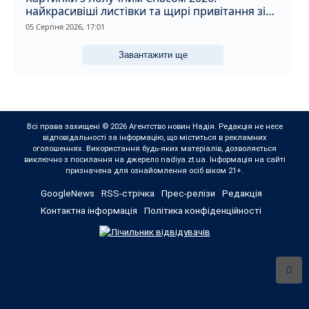
найкрасивіші листівки та щирі привітання зі
святом
05 Серпня 2026, 17:01
Завантажити ще
Всі права захищені © 2026 Агентство новин Надія. Редакція не несе
відповідальності за інформацію, що міститься в рекламних
оголошеннях. Використання будь-яких матеріалів, дозволяється
виключно з посилання на джерело nadiya.zt.ua. Інформація на сайті
призначена для ознайомлення осіб віком 21+.
GoogleNews
RSS-стрічка
Прес-релізи
Редакція
Контактна інформація
Політика конфіденційності