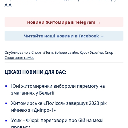
А.А.
Новини Житомира в Telegram →
Читайте наші новини в Facebook →
Опубліковано в
Спорт
#Теги:
Бойове самбо
,
Кубок України
,
Спорт
,
Спортивне самбо
ЦІКАВІ НОВИНИ ДЛЯ ВАС:
Юні житомирянки вибороли перемогу на
змаганнях у Бельгії
Житомирське «Полісся» завершує 2023 рік
нічиєю з «Дніпро-1»
Усик – Ф’юрі: переговори про бій на межі
провалу