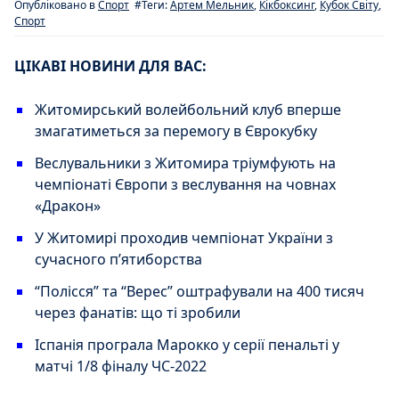
Опубліковано в
Спорт
#Теги:
Артем Мельник
,
Кікбоксинг
,
Кубок Світу
,
Спорт
ЦІКАВІ НОВИНИ ДЛЯ ВАС:
Житомирський волейбольний клуб вперше
змагатиметься за перемогу в Єврокубку
Веслувальники з Житомира тріумфують на
чемпіонаті Європи з веслування на човнах
«Дракон»
У Житомирі проходив чемпіонат України з
сучасного пʼятиборства
“Полісся” та “Верес” оштрафували на 400 тисяч
через фанатів: що ті зробили
Іспанія програла Марокко у серії пенальті у
матчі 1/8 фіналу ЧС-2022