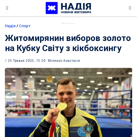
Skip
to
content
Надія
/
Спорт
Житомирянин виборов золото
на Кубку Світу з кікбоксингу
23 Травня 2023, 13:20
Міленко Анастасія