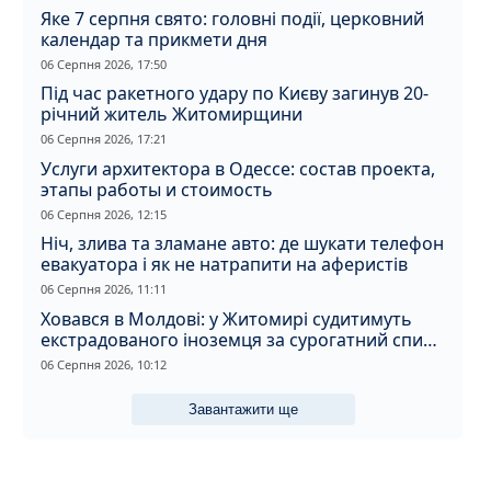
Яке 7 серпня свято: головні події, церковний
календар та прикмети дня
06 Серпня 2026, 17:50
Під час ракетного удару по Києву загинув 20-
річний житель Житомирщини
06 Серпня 2026, 17:21
Услуги архитектора в Одессе: состав проекта,
этапы работы и стоимость
06 Серпня 2026, 12:15
Ніч, злива та зламане авто: де шукати телефон
евакуатора і як не натрапити на аферистів
06 Серпня 2026, 11:11
Ховався в Молдові: у Житомирі судитимуть
екстрадованого іноземця за сурогатний спирт
і відмивання грошей
06 Серпня 2026, 10:12
Завантажити ще