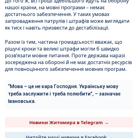
До того ж, всі гроші здебільшого йдуть на оборону
нашої країни, на мовні програми – немає
достатнього забезпечення. У таких умовах
запровадження патрулів і штрафів може виглядати
як тиск і навіть призвести до дестабілізації.
Разом із тим, частина громадськості вважає, що
рішучі кроки та великі штрафи могли б швидко
розв’язати мовне питання. Проте держава наразі
зосереджена на обороні й не має достатніх ресурсів
для повноцінного забезпечення мовних програм.
“Мова – це не кара Господня. Українську мову
треба заслужити і треба полюбити”, – зазначає
Івановська.
Новини Житомира в Telegram →
Читайте наші новини в Facebook →