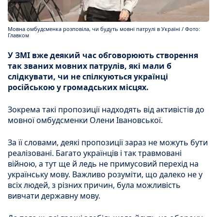
Мовна омбудсменка розповіла, чи будуть мовні патрулі в Україні / Фото:
Главком
У ЗМІ вже деякий час обговорюють створення
так званих мовних патрулів, які мали б
слідкувати, чи не спілкуються українці
російською у громадських місцях.
Зокрема такі пропозиції надходять від активістів до
мовної омбудсменки Олени Івановської.
За її словами, деякі пропозиції зараз не можуть бути
реалізовані. Багато українців і так травмовані
війною, а тут ще й ледь не примусовий перехід на
українську мову. Важливо розуміти, що далеко не у
всіх людей, з різних причин, була можливість
вивчати державну мову.