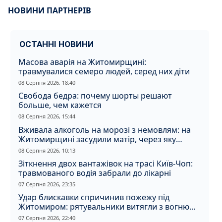
НОВИНИ ПАРТНЕРІВ
ОСТАННІ НОВИНИ
Масова аварія на Житомирщині:
травмувалися семеро людей, серед них діти
08 Серпня 2026, 18:40
Свобода бедра: почему шорты решают
больше, чем кажется
08 Серпня 2026, 15:44
Вживала алкоголь на морозі з немовлям: на
Житомирщині засудили матір, через яку
дитина отримала обмороження
08 Серпня 2026, 10:13
Зіткнення двох вантажівок на трасі Київ-Чоп:
травмованого водія забрали до лікарні
07 Серпня 2026, 23:35
Удар блискавки спричинив пожежу під
Житомиром: рятувальники витягли з вогню
кота
07 Серпня 2026, 22:40