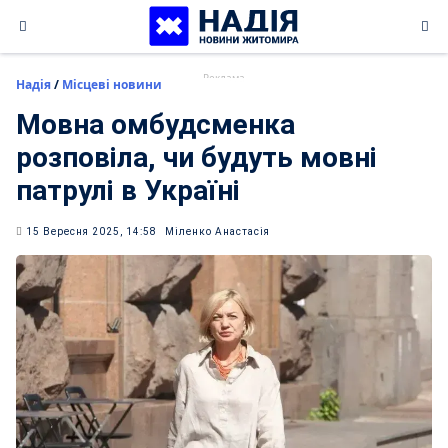
Skip
to
content
Надія
/
Місцеві новини
Мовна омбудсменка
розповіла, чи будуть мовні
патрулі в Україні
15 Вересня 2025, 14:58
Міленко Анастасія