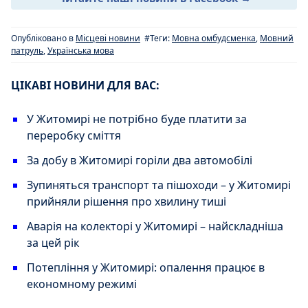
Опубліковано в
Місцеві новини
#Теги:
Мовна омбудсменка
,
Мовний
патруль
,
Українська мова
ЦІКАВІ НОВИНИ ДЛЯ ВАС:
У Житомирі не потрібно буде платити за
переробку сміття
За добу в Житомирі горіли два автомобілі
Зупиняться транспорт та пішоходи – у Житомирі
прийняли рішення про хвилину тиші
Аварія на колекторі у Житомирі – найскладніша
за цей рік
Потепління у Житомирі: опалення працює в
економному режимі