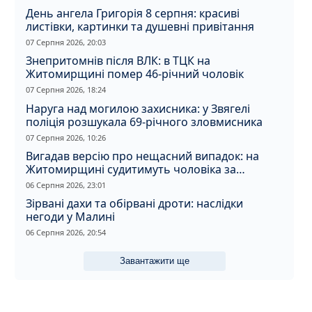
День ангела Григорія 8 серпня: красиві
листівки, картинки та душевні привітання
07 Серпня 2026, 20:03
Знепритомнів після ВЛК: в ТЦК на
Житомирщині помер 46-річний чоловік
07 Серпня 2026, 18:24
Наруга над могилою захисника: у Звягелі
поліція розшукала 69-річного зловмисника
07 Серпня 2026, 10:26
Вигадав версію про нещасний випадок: на
Житомирщині судитимуть чоловіка за
вбивство співмешканки
06 Серпня 2026, 23:01
Зірвані дахи та обірвані дроти: наслідки
негоди у Малині
06 Серпня 2026, 20:54
Завантажити ще